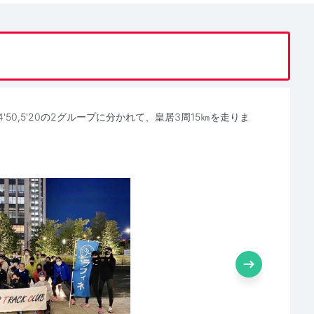
50,5'20の2グループに分かれて、皇居3周15㎞を走りま