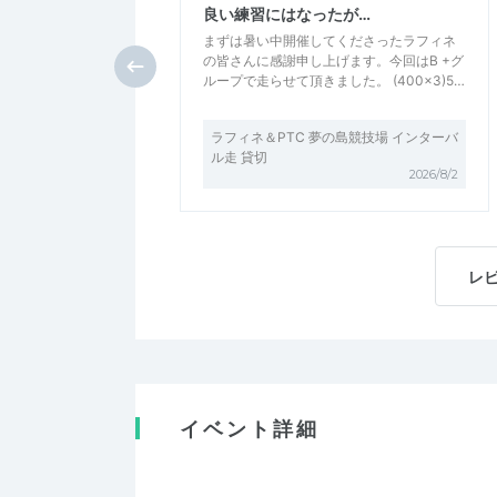
良い練習にはなったが…
まずは暑い中開催してくださったラフィネ
の皆さんに感謝申し上げます。今回はB +グ
ループで走らせて頂きました。 (400×3)5…
ラフィネ＆PTC 夢の島競技場 インターバ
ル走 貸切
2026/8/2
レ
イベント詳細