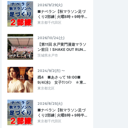
みんなで楽しく観光ラン！
2026/9/29(火)
が、紙コップ・冷たい
暑い中での開催でしたが、サポート体制も
■ナベラン【秋マラソン足づ
おかわり可）・氷を休
しっかりしおり安心して参加することがで
くり2部練│火曜8時＋9時半…
だき、熱中症対策も…
きました。京都の名所を見ながらマラニ…
東京都千代田区
☆一休×PTC☆ランセッ
7/26(日)7:30～☆一休×PTC☆ランセッ
2026/10/24(土)
ションin京都
【第11回 水戸黄門漫遊マラソ
2026/7/26
2026/7/26
ン前日！SHAKE OUT RUN…
茨城県水戸市
2024/9/2(月) 〜
残4 ■あさって 18:00■
9/4(水) 女子ﾜﾝｺｲﾝ ☆東…
東京都北区
2026/8/25(火)
■ナベラン【秋マラソン足づ
くり2部練│火曜8時＋9時半…
東京都千代田区