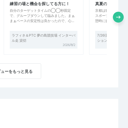
練習の場と機会を探してる方に！
真夏のLSD
自分のターゲットタイムの◯◯秒固定
京都は猛暑日でした
で、グループダウンして臨みました。まぁ
スポーツドリンク（
まぁペースの安定性は良かったので、心…
憩時に提供していた
ラフィネ＆PTC 夢の島競技場 インターバ
7/26(日)7:30～
ル走 貸切
ションin京都
2026/8/2
ビューをもっと見る