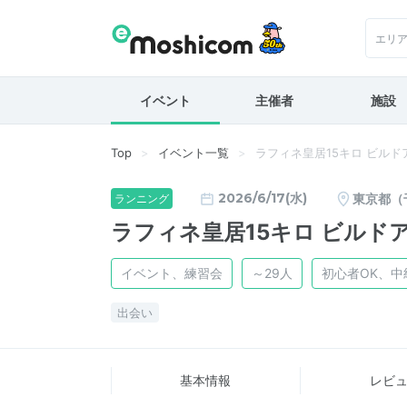
エリ
イベント
主催者
施設
Top
イベント一覧
ラフィネ皇居15キロ ビルドアップ
2026/6/17(水)
東京都（
ランニング
ラフィネ皇居15キロ ビルドアップ
イベント、練習会
～29人
初心者OK、
出会い
基本情報
レビ