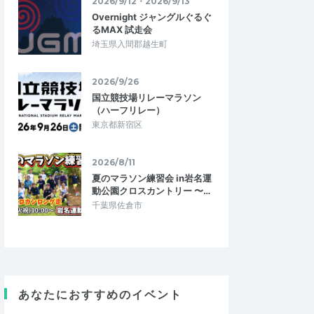
2026/9/12・2026/9/13
Overnight ジャングルぐるぐ
るMAX 試走会
埼玉県入間郡越生町
2026/9/26
国立競技場リレーマラソン
（ハーフリレー）
東京都新宿区
2026/8/11
夏のマラソン練習会 in岩名運
動公園クロスカントリー 〜…
千葉県佐倉市
クス
sho_785huez
あなたにおすすめのイベント
5.00
5.00
0
2026/07/30