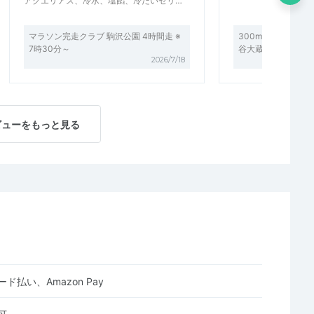
アクエリアス、冷水、塩餡、冷たいゼリ…
マラソン完走クラブ 駒沢公園 4時間走 ※
300mまたは400
7時30分～
谷大蔵陸上競技場) ※
2026/7/18
ビューをもっと見る
ド払い、Amazon Pay