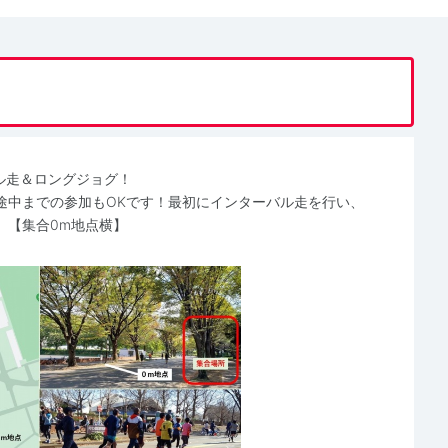
ル走＆ロングジョグ！
途中までの参加もOKです！最初にインターバル走を行い、
。【集合0m地点横】