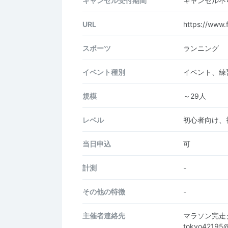
キャンセル受付期間
キャンセル不
URL
https://www.
スポーツ
ランニング
イベント種別
イベント、練
規模
～29人
レベル
初心者向け、
当日申込
可
計測
-
その他の特徴
-
主催者連絡先
マラソン完走
tokyo42195