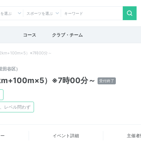
アを選ぶ
スポーツを選ぶ
コース
クラブ・チーム
m+100m×5）※7時00分～
世田谷区）
m+100m×5）※7時00分～
受付終了
け、レベル問わず
ュー
イベント詳細
主催者