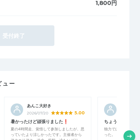
1,800円
受付終了
ビュー
あんこ大好き
ぜる
5.00
2026/07/20
2026/07/0
暑かったけど頑張りました❗️
ちょうどいい刺激
夏の4時間走、覚悟して参加しましたが、思
独力ではポイント練
っていたより涼しかったです。主催者から
った。