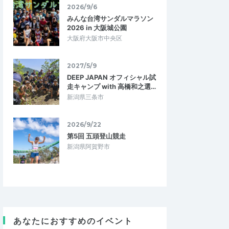
2026/9/6
みんな台湾サンダルマラソン
2026 in 大阪城公園
大阪府大阪市中央区
2027/5/9
DEEP JAPAN オフィシャル試
走キャンプ with 高橋和之選…
新潟県三条市
2026/9/22
第5回 五頭登山競走
新潟県阿賀野市
seinfeldfan
4.33
5.00
3
2026/05/05
でした
よい練習会でした
習が難しく、ためにな
4月29日の40ｋｍ越えに続く、40ｋｍ越え
あなたにおすすめのイベント
でした。この時期、エントリーしているレ