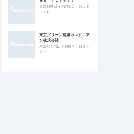
ＧｏｌｆＣｒｅｓｔ
東京都世田谷区駒沢２丁目１６
－１８
東京グリーン富里カレドニア
ン株式会社
東京都千代田区麹町４丁目３－
２９