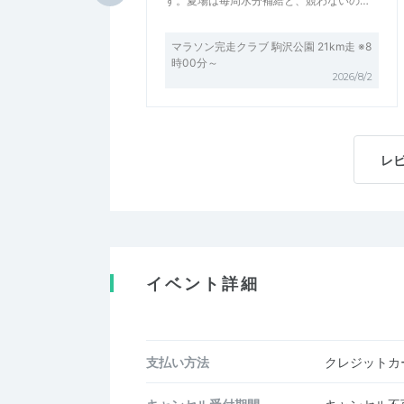
す。夏場は毎周水分補給と、競わないの…
マラソン完走クラブ 駒沢公園 21km走 ※8
時00分～
2026/8/2
レ
イベント詳細
支払い方法
クレジットカー