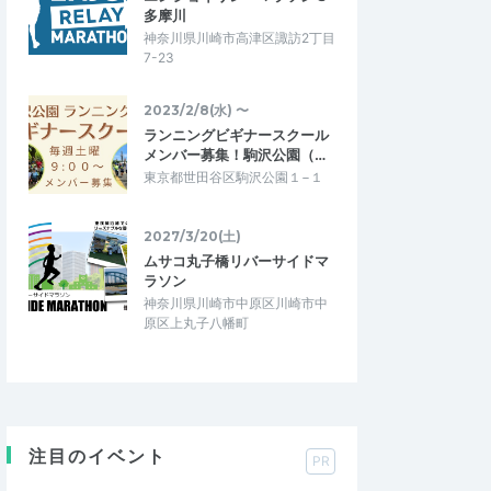
多摩川
神奈川県川崎市高津区諏訪2丁目
7-23
2023/2/8(水) 〜
ランニングビギナースクール
メンバー募集！駒沢公園（…
東京都世田谷区駒沢公園１−１
2027/3/20(土)
ムサコ丸子橋リバーサイドマ
ラソン
神奈川県川崎市中原区川崎市中
原区上丸子八幡町
注目のイベント
PR