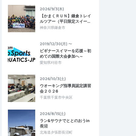
ースがないので長い距離を走れる時には…
2026/9/3(木)
mインターバル走(世田
【かまくＲＵＮ】鎌倉トレイ
マラソン完走クラブ 駒沢公園 40km走 ※
17～19時開催
ルツアー（平日限定スイー…
7時30分～
2026/6/28
2026/5/2
神奈川県鎌倉市
2019/12/30(月) 〜
ビギナースイマーを応援～初
めての国際大会参加へ～
愛知県刈谷市
2026/10/3(土)
ウオーキング指導員認定講習
会２０２6
千葉県千葉市中央区
2026/8/15(土)
ラン&サウナでととのおうin
長沼
北海道夕張郡長沼町