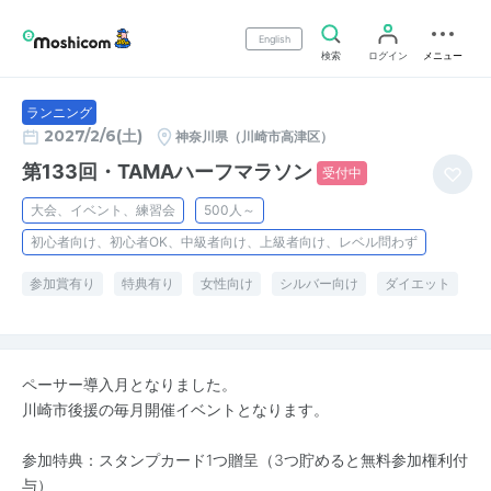
English
検索
ログイン
メニュー
ランニング
2027/2/6(土)
神奈川県（川崎市高津区）
第133回・TAMAハーフマラソン
受付中
大会、イベント、練習会
500人～
初心者向け、初心者OK、中級者向け、上級者向け、レベル問わず
参加賞有り
特典有り
女性向け
シルバー向け
ダイエット
ペーサー導入月となりました。
川崎市後援の毎月開催イベントとなります。
参加特典：スタンプカード1つ贈呈（3つ貯めると無料参加権利付
与）