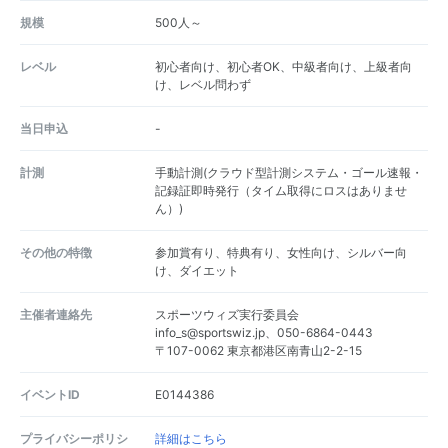
規模
500人～
レベル
初心者向け、初心者OK、中級者向け、上級者向
け、レベル問わず
当日申込
-
計測
手動計測(クラウド型計測システム・ゴール速報・
記録証即時発行（タイム取得にロスはありませ
ん）)
その他の特徴
参加賞有り、特典有り、女性向け、シルバー向
け、ダイエット
主催者連絡先
スポーツウィズ実行委員会
info_s@sportswiz.jp、050-6864-0443
〒107-0062 東京都港区南青山2-2-15
イベントID
E0144386
プライバシーポリシ
詳細はこちら