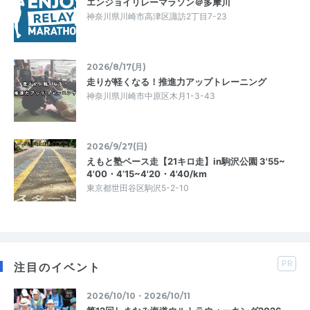
エンジョイリレーマラソン＠多摩川
神奈川県川崎市高津区諏訪2丁目7-23
2026/8/17(月)
走りが軽くなる！推進力アップトレーニング
神奈川県川崎市中原区木月1-3-43
2026/9/27(日)
えもと塾ペース走【21キロ走】in駒沢公園 3'55~
4'00・4’15~4'20・4'40/km
東京都世田谷区駒沢5-2-10
PR
注目のイベント
2026/10/10・2026/10/11