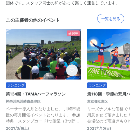
団体です。スタッフ同士の和があって楽しく運営しています。
一覧を見る
この主催者の他のイベント
受付中
ランニング
ランニング
第134回・TAMAハーフマラソン
第118回・季節の荒川
神奈川県川崎市高津区
東京都江東区
ペーサー導入月となりました。 川崎市後
リーズナブルな価格で
援の毎月開催イベントとなります。 参加
用意させて頂きました
特典：スタンプカード1つ贈呈（3つ貯…
会場なので雨凌ぎもＯ
2027/3/6(土)
2027/1/10(日)