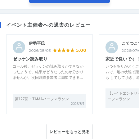
イベント主催者への過去のレビュー
伊勢平氏
こてつこ
5.00
2026/08/03
2026/07/
ゼッケン読み取り
家近で良いです
ゴール後、ゼッケンの読み取りができなか
いつもありがとうご
ったようで、結果がどうなったのか分かり
ムで、足の状態で距
ませんが、次回以降参加者に周知できる…
も してして頂き、
【レイトエントリー
第127回・TAMAハーフマラソン
ーフマラソン
2026/8/1
レビューをもっと見る