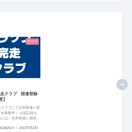
受付中
完走クラブ 陸連登録
年度】
走クラブにて日本陸連に登
を募集中！ 公認記録を
めには、日本陸連に登録…
6/4/1 ～ 2027/3/31