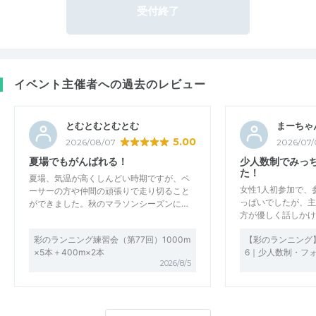
受付終了
イベント主催者への過去のレビュー
とむとむとむとむ
まーちゃん
5.00
2026/08/07
2026/07/
夏場でもがんばれる！
少人数制でみっ
た！
夏場、気温が高くしんどい時期ですが、ペ
女性1人初参加で、
ーサーの方や仲間の頑張りで走り切ること
っぱいでしたが、主
ができました。秋のマラソンシーズンに…
方が優しく話しかけ
彩のランニング練習会（第77回）1000m
【彩のランニング】
×5本＋400m×2本
6｜少人数制・フ
2026/8/5