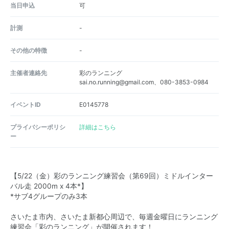
当日申込
可
計測
-
その他の特徴
-
主催者連絡先
彩のランニング
sai.no.running@gmail.com、080-3853-0984
イベントID
E0145778
プライバシーポリシ
詳細はこちら
ー
【5/22（金）彩のランニング練習会（第69回）ミドルインター
バル走 2000m x 4本*】
*サブ4グループのみ3本
さいたま市内、さいたま新都心周辺で、毎週金曜日にランニング
練習会「彩のランニング」が開催されます！