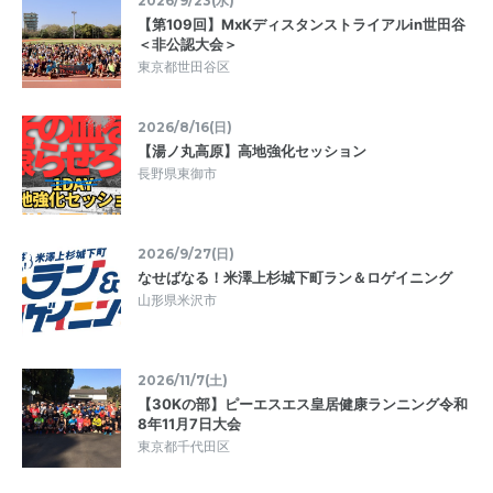
2026/9/23(水)
【第109回】MxKディスタンストライアルin世田谷
＜非公認大会＞
東京都世田谷区
2026/8/16(日)
【湯ノ丸高原】高地強化セッション
長野県東御市
2026/9/27(日)
なせばなる！米澤上杉城下町ラン＆ロゲイニング
山形県米沢市
2026/11/7(土)
【30Kの部】ピーエスエス皇居健康ランニング令和
8年11月7日大会
東京都千代田区