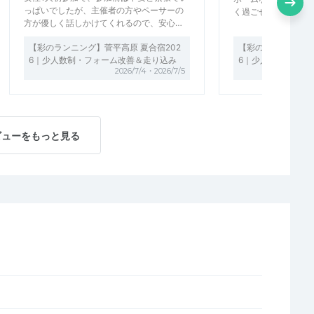
っぱいでしたが、主催者の方やペーサーの
く過ごせました。 運
方が優しく話しかけてくれるので、安心…
【彩のランニング】菅平高原 夏合宿202
【彩のランニング】
6｜少人数制・フォーム改善＆走り込み
6｜少人数制・フォ
2026/7/4・2026/7/5
ビューをもっと見る