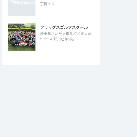
丁目１５
フラッグスゴルフスクール
埼玉県さいたま市見沼区東大宮
5-25-4 野川ビル2階