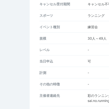
キャンセル受付期間
キャンセル不
スポーツ
ランニング
イベント種別
練習会
規模
30人～49人
レベル
-
当日申込
可
計測
-
その他の特徴
-
主催者連絡先
彩のランニン
sai.no.runn