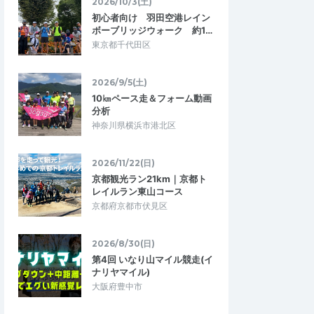
2026/10/3(土)
て頂けました。 レベルに合わせてペースが
営の方やペーサーの…
初心者向け 羽田空港レイン
選べるのとランニングドリルもしっかり…
ボーブリッジウォーク 約1…
東京都千代田区
菅平高原 夏合宿202
彩のランニング練習会（第70回）ショー
ーム改善＆走り込み
トインターバル走 400m x 12本*
2026/7/4・2026/7/5
2026/5/29
2026/9/5(土)
10㎞ペース走＆フォーム動画
分析
神奈川県横浜市港北区
2026/11/22(日)
京都観光ラン21km｜京都ト
レイルラン東山コース
京都府京都市伏見区
2026/8/30(日)
第4回 いなり山マイル競走(イ
ナリヤマイル)
大阪府豊中市