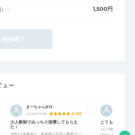
1,500円
回）
:
受付終了
ビュー
まーちゃん812
Sogben3
5.00
2026/07/08
2026/07/0
少人数制でみっちり指導してもらえ
とてもいい練習が
た！
1人で初参加でした
女性1人初参加で、参加前は不安と緊張でい
ホームな雰囲気で、