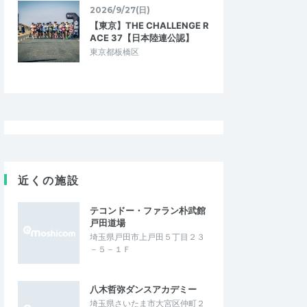
2026/9/27(日)
【東京】THE CHALLENGE R
ACE 37【日本陸連公認】
東京都板橋区
近くの施設
テコンドー・ファラン朴武館
戸田道場
埼玉県戸田市上戸田５丁目２３
－５－１Ｆ
八木哲弥ダンスアカデミー
埼玉県さいたま市大宮区仲町２