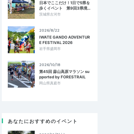
日本でここだけ！1日で5県を
歩くイベント 第9回3県境…
茨城県古河市
2026/8/22
IWATE GANDO ADVENTUR
E FESTIVAL 2026
岩手県盛岡市
2026/10/18
第45回 蒜山高原マラソン su
pported by FORESTRAIL
岡山県真庭市
33
ちゅん623
5.00
5.00
7
2026/05/30
あなたにおすすめのイベント
できました！
フルマラソンに向けた練習におすす
め！
が、全体がとてもアット
初めてだったのですがとても親切に指導し
最初から最後まで楽し