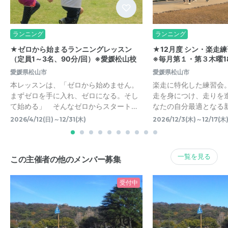
ランニング
ランニング
★ゼロから始まるランニングレッスン
★12月度 シン・楽走
（定員1～3名、90分/回）※愛媛松山校
※毎月第１・第３木曜18
愛媛県松山市
愛媛県松山市
本レッスンは、「ゼロから始めません。
楽走に特化した練習会
まずゼロを手に入れ、ゼロになる。そし
走を身につけ、走りを
て始める」 そんなゼロからスタート…
なたの自分最適となる
2026/4/12(日)～12/31(木)
2026/12/3(木)～12/17(木
一覧を見る
この主催者の他のメンバー募集
受付中