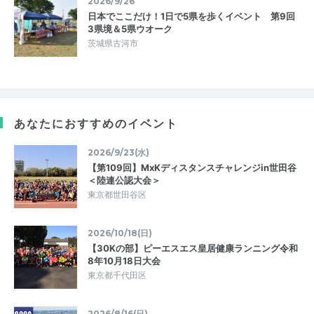
2026/9/26
日本でここだけ！1日で5県を歩くイベント 第9回
3県境＆5県ウオーク
茨城県古河市
あなたにおすすめのイベント
2026/9/23(水)
【第109回】MxKディスタンスチャレンジin世田谷
＜陸連公認大会＞
東京都世田谷区
2026/10/18(日)
【30Kの部】ピーエスエス皇居健康ランニング令和
8年10月18日大会
東京都千代田区
2026/8/16(日)