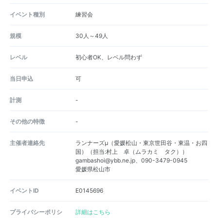
イベント種別
練習会
規模
30人～49人
レベル
初心者OK、レベル問わず
当日申込
可
計測
-
その他の特徴
-
主催者連絡先
ランナーズμ（愛媛松山・東京世田谷・東温・お四
国）（担当:村上 卓（ムラカミ タク））
gambashoi@ybb.ne.jp、090-3479-0945
愛媛県松山市
イベントID
E0145696
プライバシーポリシ
詳細はこちら