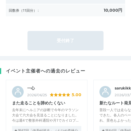
10,000円
回数券（11回分）
:
受付終了
イベント主催者への過去のレビュー
一心
sarukikk
5.00
2026/06/25
2026/03/
また走ることを諦めたくない
新たなルート発
去年末にヘルニアの診断で今年のマラソン
普段一人では走らな
大会て六大会を見送ることになりました。
できた。各人のペー
今は週4で整形外科通院や月1でカイロプ…
れ、景色もよかった
★第67回「伊予峠巡走」（えひめ森林公
★第64回「伊予