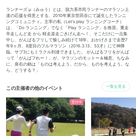
ランナーズ μ（みゅう）とは、脱力系市民ランナーのマラソン上
達の応援を得意とする、2010年東京世田谷にて誕生したランニ
ングコミュニティ。主宰の私（Let's play ランニングコーチ）
は、「Do ランニング」でなく「Play ランニング」を推奨。重走
辛走しんど走 から 軽走楽走ごきげん走へ！、そこだけに一点集
中し、がんばるフリして愉しみ続けて18年。おかげさまで走歴7
年9ヶ月、8度目のフルマラソン（2016.3.13、53才）にて神降
臨、サブ3にもミラクル到達できました。 がんばるフリをがんば
って「がんばフれー！」が、マラソンのモットー＆極意。ちなみ
に、座右の銘は「ものは考えよう。だから、ものを考えよう。な
ら、どうする？」
一覧を見る
この主催者の他のイベント
受付中