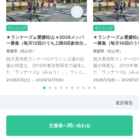
ランニング
ランニング
★ランナーズ μ 愛媛松山 ※2026メンバ
★ランナーズ μ 愛媛松山
ー募集（毎月12回のうち上限6回参加分…
ー募集（毎月10回のう
愛媛県（松山市）
愛媛県（松山市）
脱力系市民ランナーのマラソン上達の応
脱力系市民ランナーの
援が得意な、2010年東京世田谷で誕生し
援が得意な、2010年
た「ランナーズμ（みゅう）」。ランニ…
た「ランナーズμ（み
2026/1/3(土) ～ 2026/12/31(木)
2025/1/1(水) ～ 2025/12/
違反報告
主催者へ問い合わせ