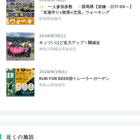
✨ 一人参加多数 ✨群馬県【前橋・日17:00～】
「友達作り×散策×交流」ウォーキング
群馬県前橋市
2026/8/15(土)
キッツいけど走力アップ！閾値走
神奈川県横浜市港北区
2026/8/29(土)
RUN FOR BEER@トレーラーガーデン
和歌山県海南市
近くの施設