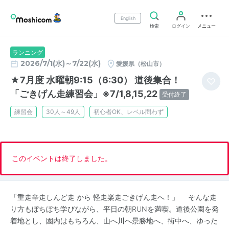
English
検索
ログイン
メニュー
ランニング
2026/7/1(水)～7/22(水)
愛媛県（松山市）
★7月度 水曜朝9:15（6:30） 道後集合！
「ごきげん走練習会」※7/1,8,15,22
受付終了
練習会
30人～49人
初心者OK、レベル問わず
このイベントは終了しました。
「重走辛走しんど走 から 軽走楽走ごきげん走へ！」 そんな走
り方もぼちぼち学びながら、平日の朝RUNを満喫。道後公園を発
着地とし、園内はもちろん、山へ川へ景勝地へ、街中へ、ゆった