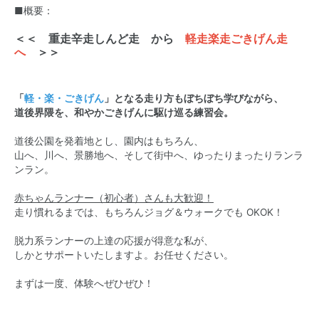
■概要：
＜＜ 重走辛走しんど走 から
軽走楽走ごきげん走
へ
＞＞
「
軽・楽・ごきげん
」となる走り方もぼちぼち学びながら、
道後界隈を、和やかごきげんに駆け巡る練習会。
道後公園を発着地とし、園内はもちろん、
山へ、川へ、景勝地へ、そして街中へ、ゆったりまったりランラ
ンラン。
赤ちゃんランナー（初心者）さんも大歓迎！
走り慣れるまでは、もちろんジョグ＆ウォークでも OKOK！
脱力系ランナーの上達の応援が得意な私が、
しかとサポートいたしますよ。お任せください。
まずは一度、体験へぜひぜひ！