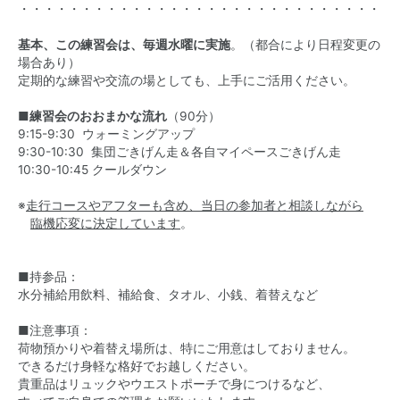
・・・・・・・・・・・・・・・・・・・・・・・・・・・・・・
基本、この練習会は、毎週水曜に実施
。（都合により日程変更の
場合あり）
定期的な練習や交流の場としても、上手にご活用ください。
■練習会のおおまかな流れ
（90分）
9:15-9:30 ウォーミングアップ
9:30-10:30 集団ごきげん走＆各自マイペースごきげん走
10:30-10:45 クールダウン
※
走行コースやアフターも含め、当日の参加者と相談しながら
臨機応変に決定しています
。
■持参品：
水分補給用飲料、補給食、タオル、小銭、着替えなど
■注意事項：
荷物預かりや着替え場所は、特にご用意はしておりません。
できるだけ身軽な格好でお越しください。
貴重品はリュックやウエストポーチで身につけるなど、