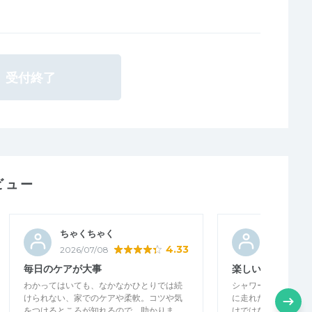
受付終了
ビュー
ちゃくちゃく
tiramisu
4.33
2026/07/08
2026/06/3
毎日のケアが大事
楽しい練習でした
わかってはいても、なかなかひとりでは続
シャワーランとなり
けられない、家でのケアや柔軟。コツや気
に走れたので楽しく
をつけるところが知れるので、助かりま…
けではなく、赤坂御