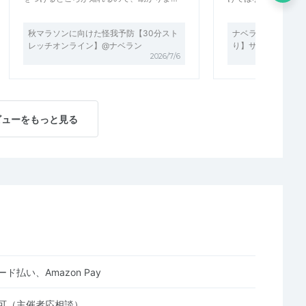
秋マラソンに向けた怪我予防【30分スト
ナベラン【秋マラソ
レッチオンライン】@ナベラン
り】サブ3.5～サブ
2026/7/6
ビューをもっと見る
ド払い、Amazon Pay
可（主催者応相談）