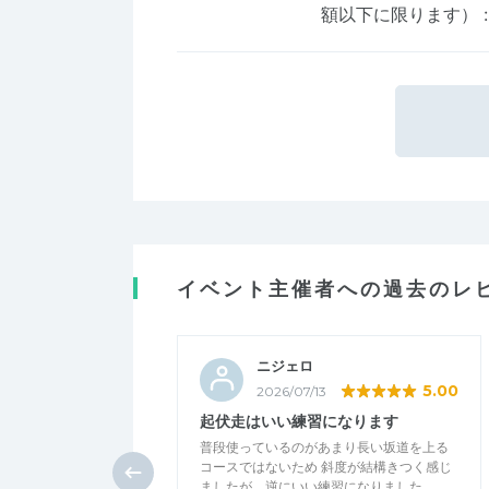
額以下に限ります）
:
イベント主催者への過去のレ
ニジェロ
5.00
2026/07/13
起伏走はいい練習になります
普段使っているのがあまり長い坂道を上る
コースではないため 斜度が結構きつく感じ
ましたが、逆にいい練習になりました。…