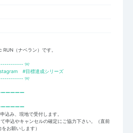
sic RUN（ナベラン）です。
-------
----- ୨୧
nstagram #目標達成シリーズ
-------
----- ୨୧
ーーーーーー
ーーーーーー
を申込み、現地で受付します。
って申込やキャンセルの確定にご協力下さい。（直前
力をお願いします）