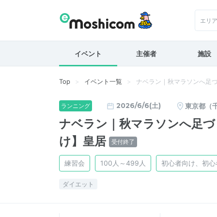
エリ
イベント
主催者
施設
Top
イベント一覧
ナベラン｜秋マラソンへ足づ
2026/6/6(土)
東京都（
ランニング
ナベラン｜秋マラソンへ足づく
け】皇居
受付終了
練習会
100人～499人
初心者向け、初心
ダイエット