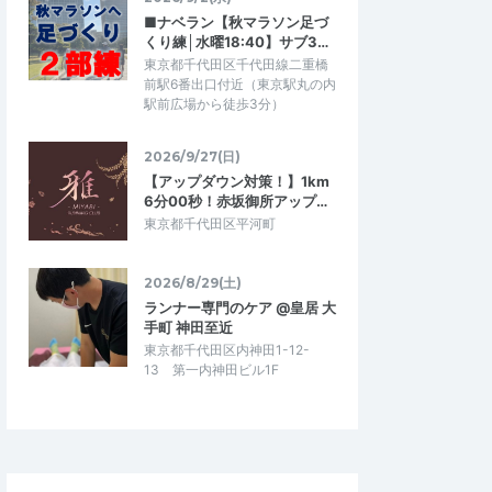
■ナベラン【秋マラソン足づ
くり練│水曜18:40】サブ3…
東京都千代田区千代田線二重橋
前駅6番出口付近（東京駅丸の内
駅前広場から徒歩3分）
2026/9/27(日)
【アップダウン対策！】1km
6分00秒！赤坂御所アップ…
東京都千代田区平河町
2026/8/29(土)
ランナー専門のケア @皇居 大
手町 神田至近
東京都千代田区内神田1-12-
13 第一内神田ビル1F