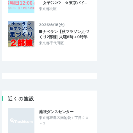
女子ﾜﾝｺｲﾝ ☆東京バド…
東京都北区
ンに向けた足づく
〔6/23〕低酸素（高地）トレーニングで
5前後向け│ごしょれ…
走力アップ＊ 30分ウォークやゆっく…
2026/6/28
2026/6/23
2026/8/18(火)
■ナベラン【秋マラソン足づ
くり2部練│火曜8時＋9時半…
東京都千代田区
近くの施設
池袋ダンスセンター
東京都豊島区南池袋１丁目２０
－１