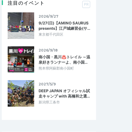
注目のイベント
PR
2026/9/27
9/27(日)【AMINO SAURUS
presents】江戸城練習会(サ…
東京都千代田区
2026/9/18
南小国・黒川♨トレイル ～温
泉好きランナーよ、南小国…
熊本県阿蘇郡南小国町
2027/5/9
DEEP JAPAN オフィシャル試
走キャンプ with 高橋和之選…
新潟県三条市