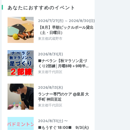
あなたにおすすめのイベント
2026/7/27(月) ～ 2026/8/30(日)
【8月】早朝ピックルボール貸出
（土・日曜日）
東京都武蔵野市
2026/8/31(月)
■ナベラン【秋マラソン足づ
くり2部練│月曜8時＋9時半…
東京都千代田区
2026/8/13(木)
ランナー専門のケア @皇居 大
ジーズ
手町 神田至近
5.00
5.00
0
2026/06/26
東京都千代田区
。
「高山登山」準備に最適
ましたが皆さんと一緒
富士登山を控え、低酸素ジムを探していま
2024/8/31(土) 〜
走れました。楽しいだ
した。会員制が多い中、こちらは1回のみの
■もうすぐ 18:00■ 9/3(火)
所は坂もあるのでい…
利用もOK、気軽に気負わず利用申し込み…