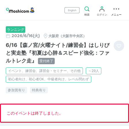
English
検索
ログイン
メニュー
ランニング
2026/6/16(火)
大阪府（大阪市中央区）
6/16【森ノ宮/火曜ナイト/練習会】はしりび
と実走塾『初夏は心肺＆スピード強化：ファ
ルトレク走』
受付終了
イベント、練習会、講習会・セミナー、その他
～29人
初心者向け、初心者OK、中級者向け、レベル問わず
参加賞有り
特典有り
このイベントは終了しました。