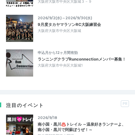
大阪府大阪市中央区大阪城３－９
2026/9/2(水)～2026/9/30(水)
9月度タカヤマラソンRC大阪練習会
大阪府大阪市中央区大阪城
申込月から12ヶ月間有効
ランニングクラブRunconnectionメンバー募集！
大阪府大阪市中央区大阪城1
PR
注目のイベント
2026/9/18
南小国・黒川♨トレイル ～温泉好きランナーよ、
南小国・黒川で阿蘇ぼうぜ！～