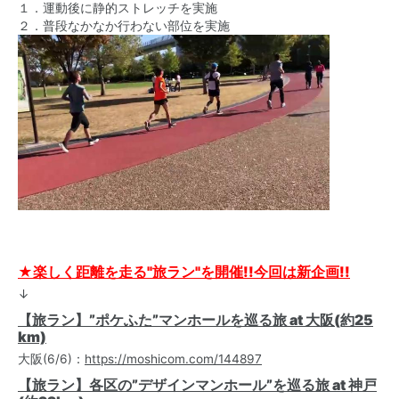
１．運動後に静的ストレッチを実施
２．普段なかなか行わない部位を実施
★楽しく距離を走る"旅ラン"を開催!!今回は新企画!!
↓
【旅ラン】”ポケふた”マンホールを巡る旅 at 大阪(約25
km)
大阪(6/6)：
https://moshicom.com/144897
【旅ラン】各区の”デザインマンホール”を巡る旅 at 神戸