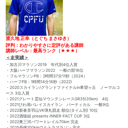
渡久地 正幸（とぐち まさゆき）
評判：わかりやすさに定評がある講師
講師レベル：最高ランク（★★★）
＜走実績＞
・加古川マラソン2019 年代別4位入賞
・大阪ハーフマラソン2022 一般の部16位
・フルマラソンPB：2時間37分11秒（2024）
・ハーフPB：1時間14分16秒（2022)
・2020スカイラン/グランドファイナルin希望ヶ丘 ノーマルコ
ース 3位入賞
・2021グレート霊仙マウンテンレースGR35(35km) 4位
・2021びわ湖バレイスカイラン バーティカル 一般9位
・2022新春音羽山VK弾丸競走 順位(タイム別) 10位
・2022酒猿組 presents INNER-FACT CUP 3位
・2022奥三河パワートレイル70km 完走
・2025丹後100kmウルトラマラソン 完走