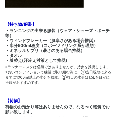
【持ち物/服装】
・ランニングの出来る服装（ウェア・シューズ・ポーチ
等）
・ウィンドブレーカー（肌寒さがある場合推奨）
・水分500ml程度（スポーツドリンク系が理想）
・ミネラルサプリ（暑さのある場合推奨）
・タオル
・着替え(汗冷え対策として推奨)
※ランナーマスクは必須ではありませんが、持参を推奨します。
※良いコンディションで練習に取り組む為に、
①当日現地に来る
までに1000ml以上の水分を摂取、②前日の水分は1.5Lを目安に
摂取
がおすすめです。
【荷物】
荷物のお預かり等はありませんので、なるべく軽装でお
願い致します。