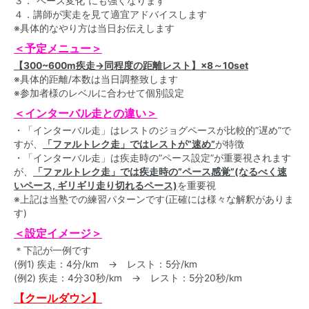
３．”ペース変化”にも強くなります
４．講師が実走を見て適宜アドバイスします
※具体的なやり方は当日お伝えします
＜予定メニュー＞
【300~600m疾走→同程度の距離レスト】×8～10set
※具体的距離/本数は当日調整致します
※参加者様のレベルに合わせて個別設定
＜インターバル走との違い＞
・「インターバル走」はレストのジョグペースが比較的”遅め”で
すが、
「ファルトレク走」ではレストが”速め”
が特徴
・「インターバル走」は疾走時の”ペース設定”が重要視されます
が、
「ファルトレク走」では疾走時の”ペース感覚”(なるべく速
いペース, ギリギリ走り切れるペース)
を重要視
※上記は当塾での練習パターンです(正確には様々な解釈がありま
す)
＜設定イメージ＞
＊下記が一例です
(例1) 疾走：4分/km → レスト：5分/km
(例2) 疾走：4分30秒/km → レスト：5分20秒/km
【クールダウン】