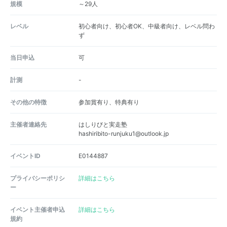
規模
～29人
レベル
初心者向け、初心者OK、中級者向け、レベル問わ
ず
当日申込
可
計測
-
その他の特徴
参加賞有り、特典有り
主催者連絡先
はしりびと実走塾
hashiribito-runjuku1@outlook.jp
イベントID
E0144887
プライバシーポリシ
詳細はこちら
ー
イベント主催者申込
詳細はこちら
規約