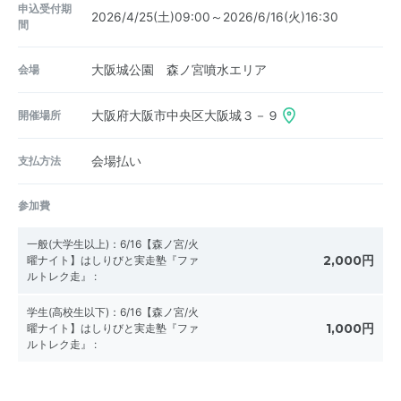
申込受付期
2026/4/25(土)09:00～2026/6/16(火)16:30
間
会場
大阪城公園 森ノ宮噴水エリア
開催場所
大阪府大阪市中央区大阪城３－９
支払方法
会場払い
参加費
一般(大学生以上)：6/16【森ノ宮/火
2,000円
曜ナイト】はしりびと実走塾『ファ
ルトレク走』
:
学生(高校生以下)：6/16【森ノ宮/火
1,000円
曜ナイト】はしりびと実走塾『ファ
ルトレク走』
: