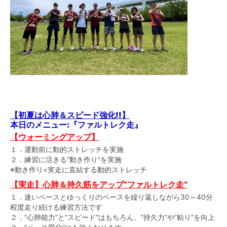
【初夏は心肺＆スピード強化!!】
本日のメニュー:『ファルトレク走』
【ウォーミングアップ】
１．運動前に動的ストレッチを実施
２．練習に活きる”動き作り”を実施
※動き作り=実走に直結する動的ストレッチ
【実走】心肺＆持久筋をアップ”ファルトレク走”
１．速いペースとゆっくりのペースを繰り返しながら30～40分
程度走り続ける練習方法です
２．”心肺能力”と”スピード”はもちろん、”持久力”や”粘り”を向上