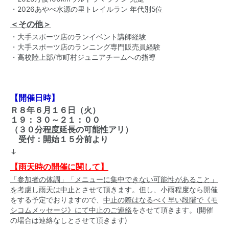
・2026あやべ水源の里トレイルラン 年代別5位
＜その他＞
・大手スポーツ店のランイベント講師経験
・大手スポーツ店のランニング専門販売員経験
・高校陸上部/市町村ジュニアチームへの指導
【開催日時】
Ｒ８年６月１６日（火）
１９：３０～２１：００
（３０分程度延長の可能性アリ）
受付：開始１５分前より
↓
【雨天時の開催に関して】
「参加者の体調」「メニューに集中できない可能性があること」
を考慮し雨天は中止
とさせて頂きます。但し、小雨程度なら開催
をする予定でおりますので、
中止の際はなるべく早い段階で《モ
シコムメッセージ》にて中止のご連絡
をさせて頂きます。(開催
の場合は連絡なしとさせて頂きます)