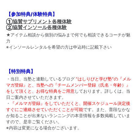
【参加特典/体験特典】
①協賛サプリメント各種体験
②協賛インソール各種体験
★アイテム相談から個別の悩みまで何でも相談できるコーチが魅
力
※インソールレンタルを希望の方は申込時に記載下さい
【特別特典】
・当日、当塾と連動しているブログ
"はしりびと学び塾"の『メル
マガ登録』と、当塾への『チームメンバー登録（氏名・年齢）』
をして頂くと、お得な特典をご用意
しております。詳しくは、当
日ご案内させていただきます。
・
『メルマガ登録』をしていただくと、開催スケジュール決定後
すぐにご連絡させていただくことが可能
です。また、普段なかな
か知ることが出来ないランニングの本音情報を多数掲載していま
すので、是非ご覧ください。
※内容は変更になる場合がございます。