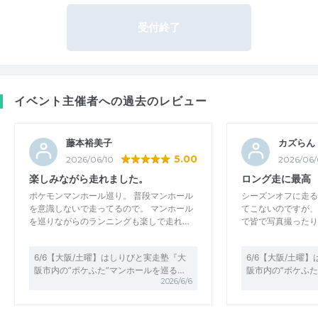
受付終了
イベント主催者への過去のレビュー
藤本裕美子
カズらん
5.00
2026/06/10
2026/06
楽しみながら走れました。
ロング走に最高
ポケモンマンホール巡り。 普段マンホール
シーズンオフに走る
を意識しないで走ってるので。 マンホール
てこないのですが、
を巡りながらのランニングも楽しで走れ…
で皆で写真撮ったり
6/6【大阪/土曜】はしりびと実走塾『大
6/6【大阪/土曜
阪市内の”ポケふた”マンホールを巡る…
阪市内の”ポケふた
2026/6/6