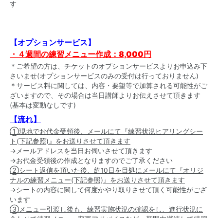
す
【オプションサービス】
・４週間の練習メニュー作成：8,000円
＊ご希望の方は、チケットのオプションサービスよりお申込み下
さいませ(オプションサービスのみの受付は行っておりません)
＊サービス料に関しては、内容・要望等で加算される可能性がご
ざいますので、その場合は当日講師よりお伝えさせて頂きます
(基本は変動なしです)
【流れ】
①現地でお代金受領後、メールにて『練習状況ヒアリングシー
ト(下記参照)』をお送りさせて頂きます
→メールアドレスを当日お伺いさせて頂きます
→お代金受領後の作成となりますのでご了承ください
②シート返信を頂いた後、約10日を目処にメールにて『オリジ
ナルの練習メニュー(下記参照)』をお送りさせて頂きます
→シートの内容に関して何度かやり取りさせて頂く可能性がござ
います
③メニュー引渡し後も、練習実施状況の確認をし、進行状況に