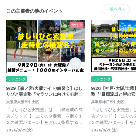
一覧を見る
この主催者の他のイベント
受付中
ランニング
ランニング
9/29【森ノ宮/火曜ナイト/練習会】はし
9/26【神戸-大阪/土
りびと実走塾『マラソンに向けて心肺…
塾『”目標達成と脚の安全
大阪府大阪市中央区
兵庫県神戸市中央区
『はしりびと実走塾』は、目標達成の成
『はしりびと実走塾』
功メソッド【「走りの９要素」を磨く１
功メソッド【「走りの
２の練習パターン】をお伝え指導する…
２の練習パターン】を
2026/9/29(火)
2026/9/26(土)