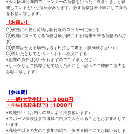
※今大阪城公園内で、ランナーの荷物を狙った『置き引き』が多
発しているという情報があります。必ず荷物は最小限にして集合
をお願い致します。
【お願い】
①実走に不要な荷物は駅付近のロッカーに預ける
②現地に持ってくる荷物は最小限にする(携帯出来る荷物のみ持
参)
③貴重品がある場合は必ず所持して走る（肌身離さない）
④置いたとしてもペットボトル程度にする
※盗難の責任は負いかねますのでご了承ください
※しっかりとご指導させて頂くためにも上記へのご理解ご協力を
お願い致します。
【参加費】
・一般(大学生以上)：2,000円
・学生(高校生以下)：1,000円
※現地払い（お釣りの無いよう持参願います）
※スポーツ保険は参加者様ご自身で入られることをおすすめして
います
※高校生以下の方のご参加の場合、保護者同伴にてお願い致しま