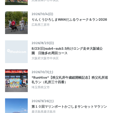
兵庫県神戸市中央区
2026/10/4(日)
りんくうひろしまWANだふるウォーク＆ラン2026
広島県三原市
2026/8/23(日)
8/23(日)sub4~sub3.5向けロング走＠大阪城公
園 日陰多め周回コース
大阪府大阪市中央区
2026/10/3(土)
*RunHive*【秩父札所午歳総開帳記念】秩父札所巡
礼ラン（札所三十四番）
埼玉県秩父市
2026/9/26(土)
第１０回マリンポートかごしまサンセットマラソン
鹿児島県鹿児島市