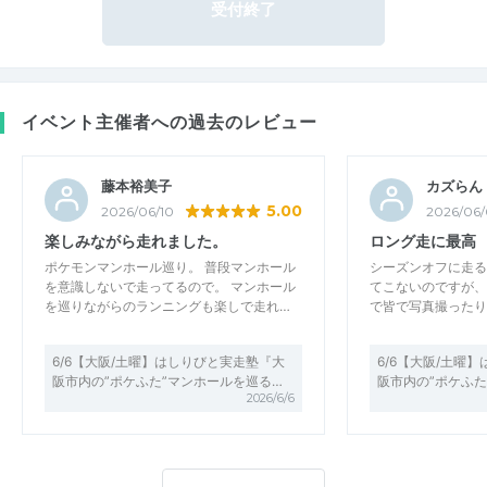
受付終了
イベント主催者への過去のレビュー
藤本裕美子
カズらん
5.00
2026/06/10
2026/06
楽しみながら走れました。
ロング走に最高
ポケモンマンホール巡り。 普段マンホール
シーズンオフに走る
を意識しないで走ってるので。 マンホール
てこないのですが、
を巡りながらのランニングも楽しで走れ…
で皆で写真撮ったり
6/6【大阪/土曜】はしりびと実走塾『大
6/6【大阪/土曜
阪市内の”ポケふた”マンホールを巡る…
阪市内の”ポケふた
2026/6/6