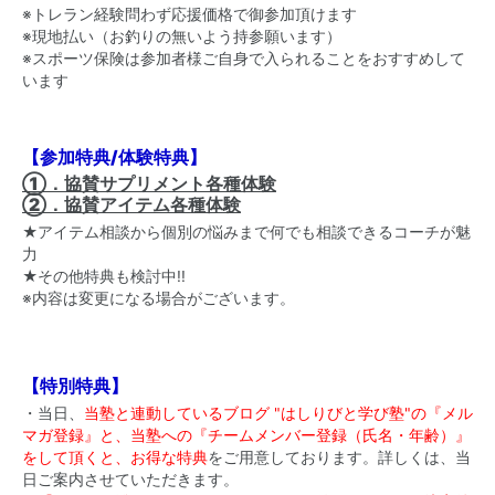
※トレラン経験問わず応援価格で御参加頂けます
※現地払い（お釣りの無いよう持参願います）
※スポーツ保険は参加者様ご自身で入られることをおすすめして
います
【参加特典/体験特典】
①．協賛サプリメント各種体験
②．協賛アイテム各種体験
★アイテム相談から個別の悩みまで何でも相談できるコーチが魅
力
★その他特典も検討中!!
※内容は変更になる場合がございます。
【特別特典】
・当日、
当塾と連動しているブログ "はしりびと学び塾"の『メル
マガ登録』と、当塾への『チームメンバー登録（氏名・年齢）』
をして頂くと、お得な特典
をご用意しております。詳しくは、当
日ご案内させていただきます。