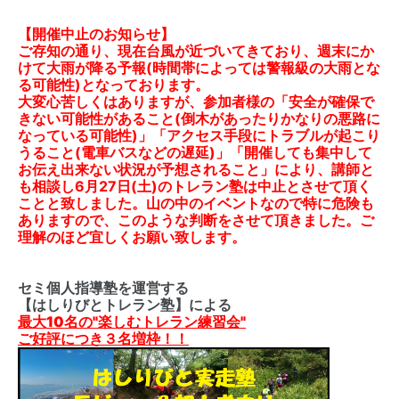
【開催中止のお知らせ】
ご存知の通り、現在台風が近づいてきており、週末にか
けて大雨が降る予報(時間帯によっては警報級の大雨とな
る可能性)となっております。
大変心苦しくはありますが、参加者様の「安全が確保で
きない可能性があること(倒木があったりかなりの悪路に
なっている可能性)」「アクセス手段にトラブルが起こり
うること(電車バスなどの遅延)」「開催しても集中して
お伝え出来ない状況が予想されること」により、講師と
も相談し6月27日(土)のトレラン塾は中止とさせて頂く
ことと致しました。山の中のイベントなので特に危険も
ありますので、このような判断をさせて頂きました。ご
理解のほど宜しくお願い致します。
セミ個人指導塾を運営する
【はしりびとトレラン塾】による
最大10名の"楽しむトレラン練習会"
ご好評につき３名増枠！！