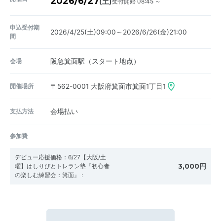
2026/6/27
受付開始 08:45 ～
(土)
申込受付期
2026/4/25(土)09:00～2026/6/26(金)21:00
間
会場
阪急箕面駅（スタート地点）
開催場所
〒562-0001
大阪府箕面市箕面1丁目1
支払方法
会場払い
参加費
デビュー応援価格：6/27【大阪/土
3,000円
曜】はしりびとトレラン塾『初心者
の楽しむ練習会：箕面』
: