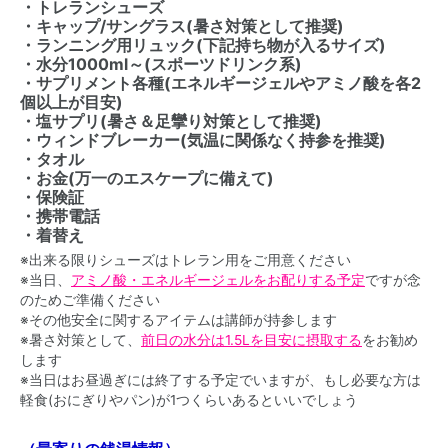
・トレランシューズ
・キャップ/サングラス(暑さ対策として推奨)
・ランニング用リュック(下記持ち物が入るサイズ)
・水分1000ml～(スポーツドリンク系)
・サプリメント各種(エネルギージェルやアミノ酸を各2
個以上が目安)
・塩サプリ(暑さ＆足攣り対策として推奨)
・ウィンドブレーカー(気温に関係なく持参を推奨)
・タオル
・お金(万一のエスケープに備えて)
・保険証
・携帯電話
・着替え
※出来る限りシューズはトレラン用をご用意ください
※当日、
アミノ酸・エネルギージェルをお配りする予定
ですが念
のためご準備ください
※その他安全に関するアイテムは講師が持参します
※暑さ対策として、
前日の水分は1.5Lを目安に摂取する
をお勧め
します
※当日はお昼過ぎには終了する予定でいますが、もし必要な方は
軽食(おにぎりやパン)が1つくらいあるといいでしょう