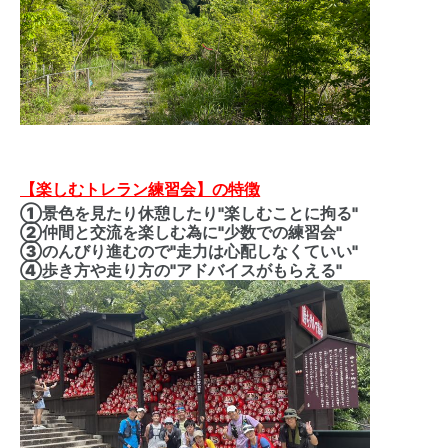
【楽しむトレラン練習会】の特徴
①景色を見たり休憩したり"楽しむことに拘る"
②仲間と交流を楽しむ為に"少数での練習会"
③のんびり進むので"走力は心配しなくていい"
④歩き方や走り方の"アドバイスがもらえる"