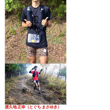
渡久地 正幸（とぐち まさゆき）