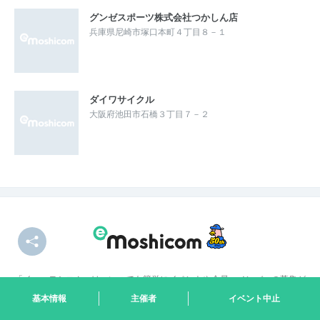
グンゼスポーツ株式会社つかしん店
兵庫県尼崎市塚口本町４丁目８－１
ダイワサイクル
大阪府池田市石橋３丁目７－２
「イー・モシコム」は、いつでも簡単にイベントや会員・メンバーの募集が
できるサービスです。
基本情報
主催者
イベント中止
RUNNETに掲載ができ（無料）、集客や申込者管理などの主催者様のお悩
みを解決できるプラットフォームです。