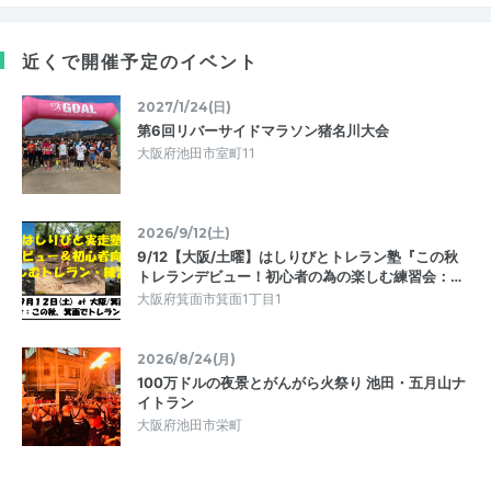
近くで開催予定のイベント
2027/1/24(日)
第6回リバーサイドマラソン猪名川大会
大阪府池田市室町11
2026/9/12(土)
9/12【大阪/土曜】はしりびとトレラン塾『この秋
トレランデビュー！初心者の為の楽しむ練習会：…
大阪府箕面市箕面1丁目1
2026/8/24(月)
100万ドルの夜景とがんがら火祭り 池田・五月山ナ
イトラン
大阪府池田市栄町