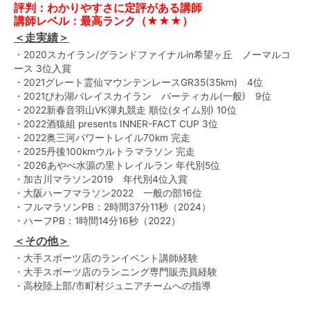
評判：わかりやすさに定評がある講師
講師レベル：最高ランク（★★★）
＜走実績＞
・2020スカイラン/グランドファイナルin希望ヶ丘 ノーマルコ
ース 3位入賞
・2021グレート霊仙マウンテンレースGR35(35km) 4位
・2021びわ湖バレイスカイラン バーティカル(一般) 9位
・2022新春音羽山VK弾丸競走 順位(タイム別) 10位
・2022酒猿組 presents INNER-FACT CUP 3位
・2022奥三河パワートレイル70km 完走
・2025丹後100kmウルトラマラソン 完走
・2026あやべ水源の里トレイルラン 年代別5位
・加古川マラソン2019 年代別4位入賞
・大阪ハーフマラソン2022 一般の部16位
・フルマラソンPB：2時間37分11秒（2024）
・ハーフPB：1時間14分16秒（2022）
＜その他＞
・大手スポーツ店のランイベント講師経験
・大手スポーツ店のランニング専門販売員経験
・高校陸上部/市町村ジュニアチームへの指導