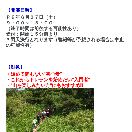
【開催日時】
Ｒ８年６月２７日（土）
９：００～１３：００
（終了時間は前後する可能性あり）
受付：開始１５分前より
＊雨天決行となります（警報等が予想される場合は中止
の可能性有）
【対象】
・始めて間もない”初心者”
・これからトレランを始めたい”入門者”
・"山を楽しみたい方"にもおすすめ!!