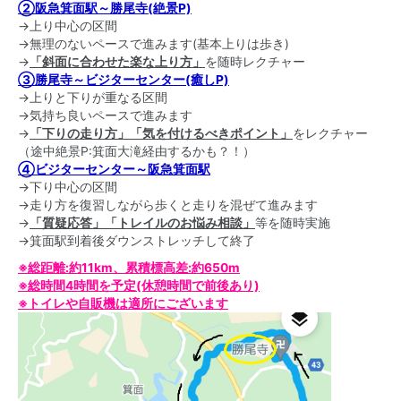
②阪急箕面駅～勝尾寺(絶景P)
→上り中心の区間
→無理のないペースで進みます(基本上りは歩き)
→
「斜面に合わせた楽な上り方」
を随時レクチャー
③勝尾寺～ビジターセンター(癒しP)
→上りと下りが重なる区間
→気持ち良いペースで進みます
→
「下りの走り方」「気を付けるべきポイント」
をレクチャー
（途中絶景P:箕面大滝経由するかも？！）
④ビジターセンター～阪急箕面駅
→下り中心の区間
→走り方を復習しながら歩くと走りを混ぜて進みます
→
「質疑応答」「トレイルのお悩み相談」
等を随時実施
→箕面駅到着後ダウンストレッチして終了
※総距離:約11km、累積標高差:約650m
※総時間4時間を予定(休憩時間で前後あり)
※トイレや自販機は適所にございます