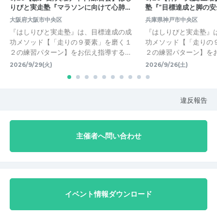
りびと実走塾『マラソンに向けて心肺…
塾『”目標達成と脚の安全
大阪府大阪市中央区
兵庫県神戸市中央区
『はしりびと実走塾』は、目標達成の成
『はしりびと実走塾』
功メソッド【「走りの９要素」を磨く１
功メソッド【「走りの
２の練習パターン】をお伝え指導する…
２の練習パターン】を
2026/9/29(火)
2026/9/26(土)
違反報告
主催者へ問い合わせ
イベント情報ダウンロード