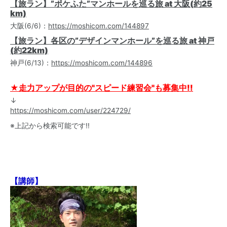
【旅ラン】”ポケふた”マンホールを巡る旅 at 大阪(約25
km)
大阪(6/6)：
https://moshicom.com/144897
【旅ラン】各区の”デザインマンホール”を巡る旅 at 神戸
(約22km)
神戸(6/13)：
https://moshicom.com/144896
★走力アップが目的の"スピード練習会"も募集中!!
↓
https://moshicom.com/user/224729/
※上記から検索可能です!!
【講師】