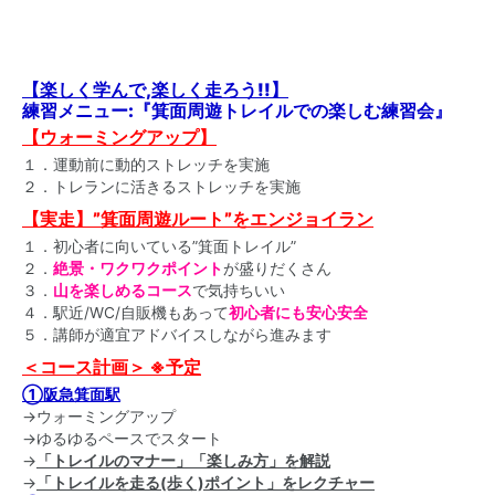
【楽しく学んで,楽しく走ろう!!】
練習メニュー:『箕面周遊トレイルでの楽しむ練習会』
【ウォーミングアップ】
１．運動前に動的ストレッチを実施
２．トレランに活きるストレッチを実施
【実走】”箕面周遊ルート”をエンジョイラン
１．初心者に向いている”箕面トレイル”
２．
絶景・ワクワクポイント
が盛りだくさん
３．
山を楽しめるコース
で気持ちいい
４．駅近/WC/自販機もあって
初心者にも安心安全
５．講師が適宜アドバイスしながら進みます
＜コース計画＞ ※予定
①阪急箕面駅
→ウォーミングアップ
→ゆるゆるペースでスタート
→
「トレイルのマナー」「楽しみ方」を解説
→
「トレイルを走る(歩く)ポイント」をレクチャー