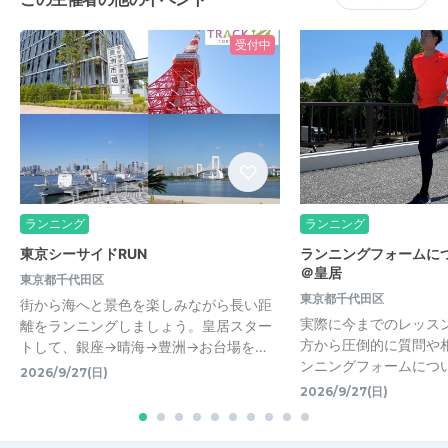
受付中
ランニング
ランニング
東京シーサイドRUN
ランニングフォームに
＠皇居
東京都千代田区
東京都千代田区
街から海へと景色を楽しみながら長い距
実際に今までのレッス
離をランニングしましょう。皇居スター
方から圧倒的に質問や
トして、銀座→晴海→豊洲→お台場を…
ンニングフォームにつ
2026/9/27(日)
2026/9/27(日)