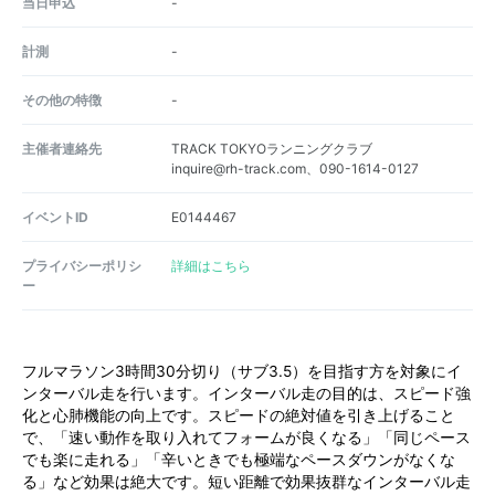
当日申込
-
計測
-
その他の特徴
-
主催者連絡先
TRACK TOKYOランニングクラブ
inquire@rh-track.com、090-1614-0127
イベントID
E0144467
プライバシーポリシ
詳細はこちら
ー
フルマラソン3時間30分切り（サブ3.5）を目指す方を対象にイ
ンターバル走を行います。インターバル走の目的は、スピード強
化と心肺機能の向上です。スピードの絶対値を引き上げること
で、「速い動作を取り入れてフォームが良くなる」「同じペース
でも楽に走れる」「辛いときでも極端なペースダウンがなくな
る」など効果は絶大です。短い距離で効果抜群なインターバル走