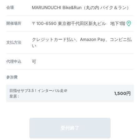
会場
MARUNOUCHI Bike&Run（丸の内 バイク＆ラン）
開催場所
〒100-6590
東京都千代田区新丸ビル 地下1階
クレジットカード払い、Amazon Pay、コンビニ払
支払方法
い
代理申込
可
参加費
目指せサブ3.5！インターバル走＠
1,500円
皇居
:
受付終了