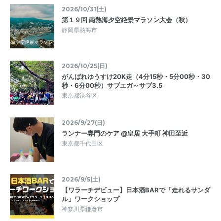
2026/10/31(土)
第１９回 南熱海夕空絶景マラソン大会（秋）
静岡県熱海市
2026/10/25(日)
がんばれゆうすけ20K走（4分15秒・5分00秒・30
秒・6分00秒）サブエガ～サブ3.5
東京都渋谷区
2026/9/27(日)
ランナー専門のケア @皇居 大手町 神田至近
東京都千代田区
2026/9/5(土)
【ワラーチデビュー】日本酒BARで「走れるサンダ
ル」ワークショップ
神奈川県鎌倉市