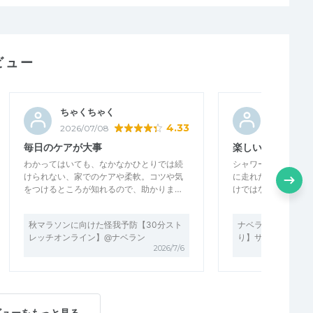
ビュー
ちゃくちゃく
tiramisu
4.33
2026/07/08
2026/06/3
毎日のケアが大事
楽しい練習でした
わかってはいても、なかなかひとりでは続
シャワーランとなり
けられない、家でのケアや柔軟。コツや気
に走れたので楽しく
をつけるところが知れるので、助かりま…
けではなく、赤坂御
秋マラソンに向けた怪我予防【30分スト
ナベラン【秋マラソ
レッチオンライン】@ナベラン
り】サブ3.5～サブ
2026/7/6
ビューをもっと見る