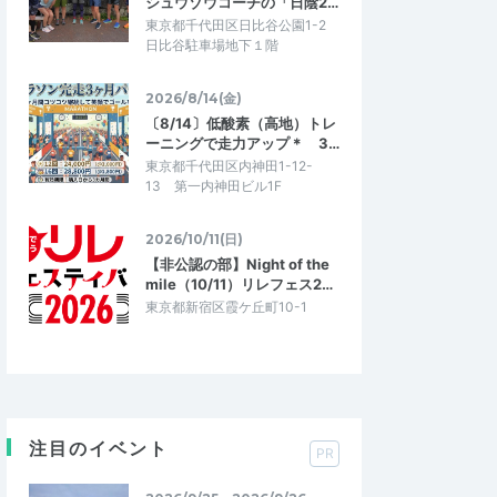
シュウゾウコーチの「日陰2…
東京都千代田区日比谷公園1-2
日比谷駐車場地下１階
2026/8/14(金)
〔8/14〕低酸素（高地）トレ
ーニングで走力アップ＊ 3…
東京都千代田区内神田1-12-
13 第一内神田ビル1F
2026/10/11(日)
【非公認の部】Night of the
mile（10/11）リレフェス2…
東京都新宿区霞ケ丘町10-1
注目のイベント
PR