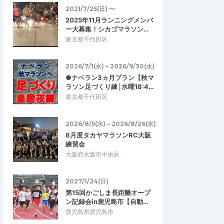
2021/7/25(日) 〜
2025年11月ランニングメンバ
ー大募集！シカゴマラソン…
東京都千代田区
2026/7/1(水)～2026/9/30(水)
●ナベラン3ヵ月プラン【秋マ
ジーズ
ラソン足づくり練│水曜18:4…
5.00
5.00
0
2026/06/26
東京都千代田区
。
「高山登山」準備に最適
ましたが皆さんと一緒
富士登山を控え、低酸素ジムを探していま
2026/8/5(水)～2026/8/26(水)
走れました。楽しいだ
した。会員制が多い中、こちらは1回のみの
8月度タカヤマラソンRC大阪
所は坂もあるのでい…
利用もOK、気軽に気負わず利用申し込み…
練習会
大阪府大阪市中央区
ンに向けた足づく
〔6/23〕低酸素（高地）トレーニングで
5前後向け│ごしょれ…
走力アップ＊ 30分ウォークやゆっく…
2026/6/28
2026/6/23
2027/1/24(日)
第15回かごしま長距離オープ
ン記録会in鹿児島市【自動…
鹿児島県鹿児島市