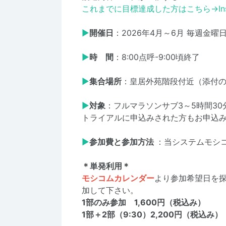
これまでに目標達成した方はこちら→
I
▶
開催日
：2026年4月～6月 毎週金
▶
時 間
：8:00点呼-9:00頃終了
▶
集合場所
：皇居外苑階段付近（添付
▶
対象
：フルマラソンサブ3～5時間30
トライアルに申込みされた方もお申込
▶
参加費と参加方法
：当システムモシ
＊単発利用＊
モシコムカレンダー
より参加希望日を
加して下さい。
1部のみ参加 1,600円（税込み）
1部＋2部（9:30）2,200円（税込み）