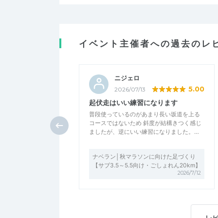
イベント主催者への過去のレ
ニジェロ
5.00
2026/07/13
起伏走はいい練習になります
普段使っているのがあまり長い坂道を上る
コースではないため 斜度が結構きつく感じ
ましたが、逆にいい練習になりました。…
ナベラン│秋マラソンに向けた足づくり
【サブ3.5～5.5向け・ごしょれん20km】
2026/7/12
レ