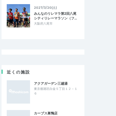
2027/3/20(土)
みんなのリレマラ第2回八尾
シティリレーマラソン（フ…
大阪府八尾市
近くの施設
アクアガーデン三越湯
東京都港区白金５丁目１２－１
６
カーブス巣鴨店