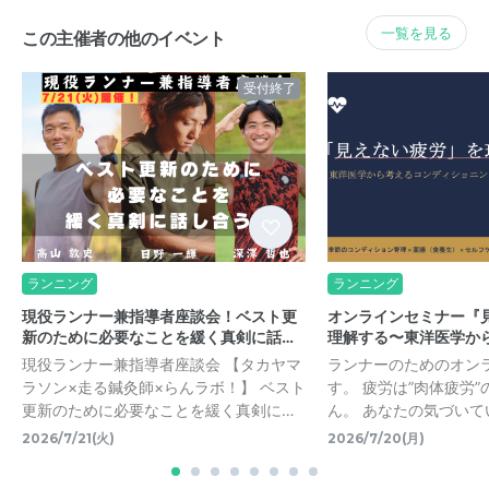
一覧を見る
この主催者の他のイベント
受付終了
ランニング
ランニング
現役ランナー兼指導者座談会！ベスト更
オンラインセミナー『
新のために必要なことを緩く真剣に話…
理解する〜東洋医学か
現役ランナー兼指導者座談会 【タカヤマ
ランナーのためのオン
ラソン×走る鍼灸師×らんラボ！】 ベスト
す。 疲労は”肉体疲労
更新のために必要なことを緩く真剣に…
ん。 あなたの気づいて
2026/7/21(火)
2026/7/20(月)