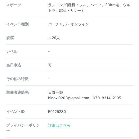
スポーツ
ランニング(種目：フル、ハーフ、30km走、ウル
トラ、駅伝・リレー)
イベント種別
バーチャル・オンライン
規模
～29人
レベル
-
当日申込
可
その他の特徴
-
主催者連絡先
日野一輝
hinox.0203@gmail.com、070-8314-2195
イベントID
E0125230
プライバシーポリシ
詳細はこちら
ー