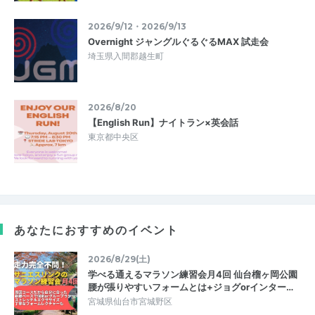
2026/9/12・2026/9/13
Overnight ジャングルぐるぐるMAX 試走会
埼玉県入間郡越生町
2026/8/20
【English Run】ナイトラン×英会話
東京都中央区
あなたにおすすめのイベント
2026/8/29(土)
学べる通えるマラソン練習会月4回 仙台榴ヶ岡公園
腰が張りやすいフォームとは+ジョグorインター…
宮城県仙台市宮城野区