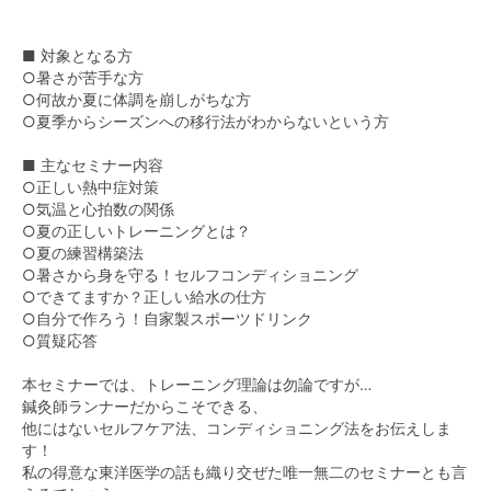
■ 対象となる方
○暑さが苦手な方
○何故か夏に体調を崩しがちな方
○夏季からシーズンへの移行法がわからないという方
■ 主なセミナー内容
○正しい熱中症対策
○気温と心拍数の関係
○夏の正しいトレーニングとは？
○夏の練習構築法
○暑さから身を守る！セルフコンディショニング
○できてますか？正しい給水の仕方
○自分で作ろう！自家製スポーツドリンク
○質疑応答
本セミナーでは、トレーニング理論は勿論ですが…
鍼灸師ランナーだからこそできる、
他にはないセルフケア法、コンディショニング法をお伝えしま
す！
私の得意な東洋医学の話も織り交ぜた唯一無二のセミナーとも言