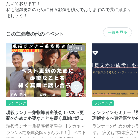
だいております！
私も記録更新のために日々鍛錬を積んでおりますので共に頑張り
ましょう！！
一覧を見る
この主催者の他のイベント
受付終了
ランニング
ランニング
現役ランナー兼指導者座談会！ベスト更
オンラインセミナー『
新のために必要なことを緩く真剣に話…
理解する〜東洋医学か
現役ランナー兼指導者座談会 【タカヤマ
ランナーのためのオン
ラソン×走る鍼灸師×らんラボ！】 ベスト
す。 疲労は”肉体疲労