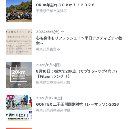
CR.ｍ年忘れ３０ｋｍ！！２０２６
千葉県千葉市美浜区
2024/8/6(火) 〜
心も身体もリフレッシュ！〜平日アクティビティ教
室〜
神奈川県秦野市
2026/8/16(日)
8月16日：栃木で20K走（サブ3.5～サブ4向け）
【Fitcomランクリ】
栃木県塩谷郡高根沢町
2026/11/28(土)
GONTEX 二子玉川国別対抗リレーマラソン2026
神奈川県川崎市高津区