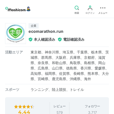
検索
ログイン
メニュー
企業
ecomarathon.run
本人確認済み
電話確認済み
活動エリア
東京都、神奈川県、埼玉県、千葉県、栃木県、茨
城県、群馬県、大阪府、兵庫県、京都府、滋賀
県、奈良県、和歌山県、鳥取県、島根県、岡山
県、広島県、山口県、徳島県、香川県、愛媛県、
高知県、福岡県、佐賀県、長崎県、熊本県、大分
県、宮崎県、鹿児島県、沖縄県、海外
スポーツ
ランニング、陸上競技、トレイル
レビュー
フォロワー
4.44
579
3,717