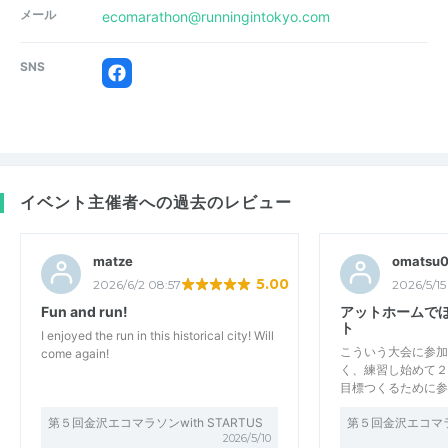
メール
ecomarathon@runningintokyo.com
SNS
イベント主催者への過去のレビュー
matze
omatsu
5.00
2026/6/2 08:57
2026/5/15
Fun and run!
アットホームで
ト
I enjoyed the run in this historical city! Will
こういう大会に参加
come again!
く、練習し始めて２
目標つくるために参
第５回金沢エコマラソンwith STARTUS
第５回金沢エコマラソ
2026/5/10