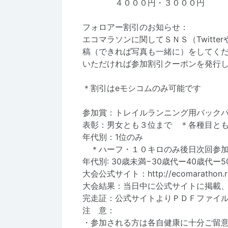
４０００円・３
フォロアー割引のお知らせ：
エコマラソンに関してＳＮＳ（Twitt
稿（できれば写真も一緒に）をしてく
いただければ参加割引クーポンを発行
＊割引はeモシコムのみ可能です
参加賞：トレイルランニング用バックパ
表彰：男女とも‪３‬位まで 
年代別：1位のみ
＊ハーフ・１０キロのみ後日次回参加
‏年代別: 30歳未満−30歳代ー40歳代ー
‪大会公式サイト：
大会結果：当日中に公式サイトに掲載
完走証：公式サイトよりＰＤＦファイ
注 意：
・参加される方は各自健康に十分ご留