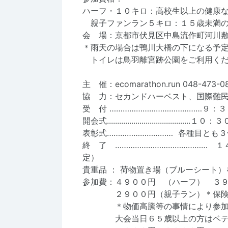
ハーフ・１０キロ：高校生以上の健
親子ファンラン５キロ：１５歳未満の
会 場：京都市伏見区中島流作町河川
＊雨天の場合は鴨川大橋の下になる予
トイレは鳥羽離宮跡公園をご利用くだ
主 催：ecomarathon.run 048-473-
協 力：セカンドハーベスト、国際難民
受 付 ……………………………………９：
開会式.........................................１０：
表彰式………………………… 各種目とも
終 了 …………………………………… 
貴重品 ： 荷物置き場（ブルーシート
参加費：４９００円 （ハーフ） ３
‪ ２９００円（親子ラン）＊保険
＊物価高騰等の事情により参加料
大会当日６５歳以上の方はベテラ