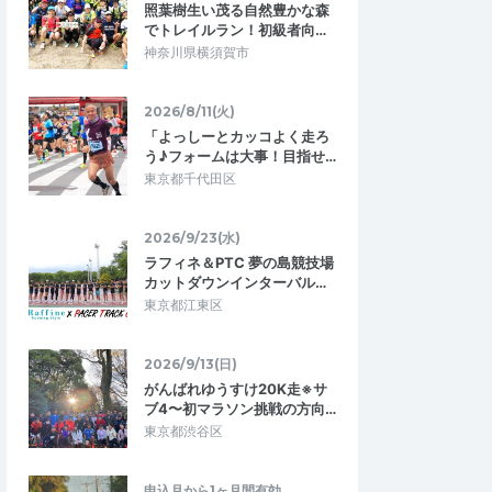
照葉樹生い茂る自然豊かな森
でトレイルラン！初級者向…
神奈川県横須賀市
2026/8/11(火)
「よっしーとカッコよく走ろ
う♪フォームは大事！目指せ…
東京都千代田区
2026/9/23(水)
ラフィネ＆PTC 夢の島競技場
カットダウンインターバル…
東京都江東区
2026/9/13(日)
がんばれゆうすけ20K走※サ
ブ4〜初マラソン挑戦の方向…
東京都渋谷区
申込月から1ヶ月間有効