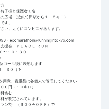
康な方
お子様と保護者１名
敷の広場 （近鉄竹田駅から１．５キロ）
定です。
さい。近くにコンビニがあります。
0898・ecomarathon@runningintokyo.com
支援会、ＰＥＡＣＥ ＲＵＮ
３０〜１０：３０
３０
３位ゴール後に表彰します
１４：３０（予
定
）を用意。貴重品は各個人で管理してください
９００円（１０キロ）
料含む
が改定されています。
ン割引（９００円ＯＦＦ）で