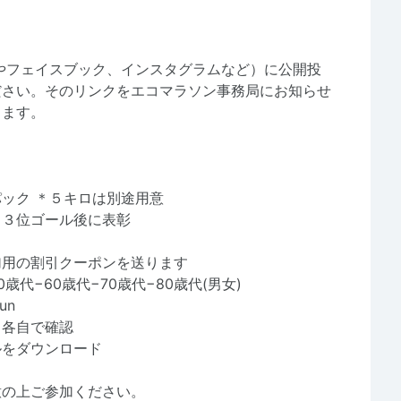
０００円
erやフェイスブック、インスタグラムなど）に公開投
ださい。そのリンクをエコマラソン事務局にお知らせ
します。
ック ＊５キロは別途用意
＊各種目とも３位ゴール後に表彰
用の割引クーポンを送ります
50歳代−60歳代−70歳代−80歳代(男女)
、各自で確認
ルをダウンロード
意の上ご参加ください。