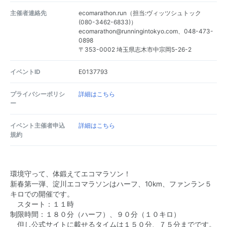
主催者連絡先
ecomarathon.run（担当:ヴィッツシュトック
(080-3462-6833)）
ecomarathon@runningintokyo.com、048-473-
0898
〒353-0002 埼玉県志木市中宗岡5-26-2
イベントID
E0137793
プライバシーポリシ
詳細はこちら
ー
イベント主催者申込
詳細はこちら
規約
環境守って、体鍛えてエコマラソン！
新春第一弾、淀川エコマラソンはハーフ、10km、ファンラン５
キロでの開催です。
スタート：１１時
制限時間：１８０分（ハーフ）、９０分（１０キロ）
但し公式サイトに載せるタイムは１５０分、７５分までです。