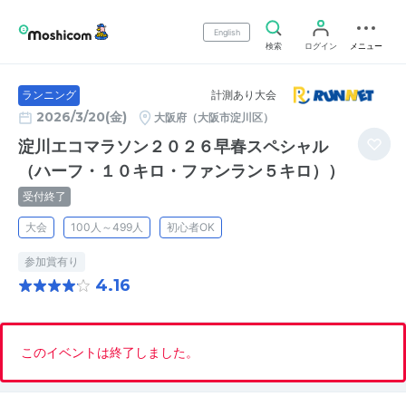
English
検索
ログイン
メニュー
計測あり大会
ランニング
2026/3/20(金)
大阪府（大阪市淀川区）
淀川エコマラソン２０２６早春スペシャル
（ハーフ・１０キロ・ファンラン５キロ））
受付終了
大会
100人～499人
初心者OK
参加賞有り
4.16
このイベントは終了しました。