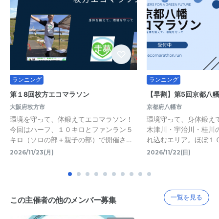
ランニング
ランニング
第１8回枚方エコマラソン
【早割】第5回京都八
大阪府枚方市
京都府八幡市
環境を守って、体鍛えてエコマラソン！
環境守って、身体鍛え
今回はハーフ、１０キロとファンラン５
木津川・宇治川・桂川
キロ（ソロの部＋親子の部）で開催さ…
れ込むエリア。ほぼ１
2026/11/23(月)
2026/11/22(日)
一覧を見る
この主催者の他のメンバー募集