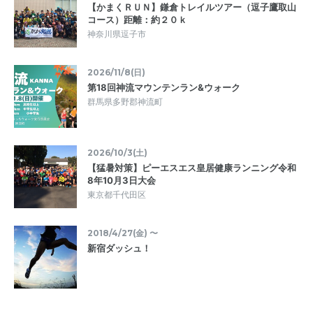
【かまくＲＵＮ】鎌倉トレイルツアー（逗子鷹取山
コース）距離：約２０ｋ
神奈川県逗子市
2026/11/8(日)
第18回神流マウンテンラン&ウォーク
群馬県多野郡神流町
2026/10/3(土)
【猛暑対策】ピーエスエス皇居健康ランニング令和
8年10月3日大会
東京都千代田区
2018/4/27(金) 〜
新宿ダッシュ！