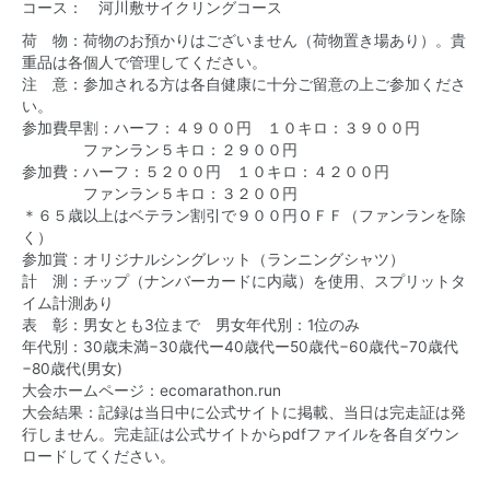
コース： 河川敷サイクリングコース
荷 物：荷物のお預かりはございません（荷物置き場あり）。貴
重品は各個人で管理してください。
注 意：参加される方は各自健康に十分ご留意の上ご参加くださ
い。
参加費早割：ハーフ：４９００円 １０キロ：３９００円
ファンラン５キロ：２９００円
参加費：ハーフ：５２００円 １０キロ：４２００円
ファンラン５キロ：３２００円
＊６５歳以上はベテラン割引で９００円ＯＦＦ（ファンランを除
く）
参加賞：オリジナルシングレット（ランニングシャツ）
​計 測：チップ（ナンバーカードに内蔵）を使用、スプリットタ
イム計測あり
表 彰：男女とも3位まで 男女年代別：1位のみ
年代別：30歳未満−30歳代ー40歳代ー50歳代−60歳代−70歳代
−80歳代(男女)
大会ホームページ：ecomarathon.run
大会結果：記録は当日中に公式サイトに掲載、当日は完走証は発
行しません。完走証は公式サイトからpdfファイルを各自ダウン
ロードしてください。