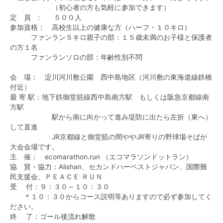
（初心者の方も気軽に参加できます）
定 員 : ５００人
参加資格： 高校生以上の健康な方（ハーフ・１０キロ）
ファンラン５キロ親子の部：１５歳未満のお子様と保護者
の方１名
ファンランソロの部：年齢性別不問
会 場： 淀川河川敷公園 西中島地区（河川敷の東海道線鉄橋
付近）
最 寄 駅：地下鉄御堂筋線西中島南方駅 もしくは阪急京都線南
方駅
駅から南に向かって進み堤防に出たら左折（東へ）
して直進
JR京都線と御堂筋の間ややJR寄りの野球場そばが
大会会場です。
主 催： ecomarathon.run （エコマラソンドットラン）
協 賛・協力：Alishan、セカンドハーベストジャパン、国際難
民支援会、ＰＥＡＣＥ ＲＵＮ
受 付：９：３０～１０：３０
＊１０：３０からコース説明等ありますので必ず参加してく
ださい。
終 了：ゴール後流れ解散