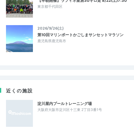
【早朝開催】ラフィネ皇居30キロ走 8/22(土)7:30
東京都千代田区
2026/9/26(土)
第10回マリンポートかごしまサンセットマラソン
鹿児島県鹿児島市
近くの施設
淀川屋内プールトレーニング場
大阪府大阪市淀川区十三東 2丁目3番1号