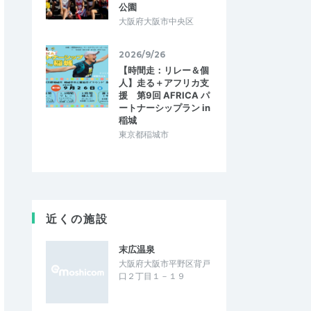
公園
大阪府大阪市中央区
2026/9/26
【時間走：リレー＆個
人】走る＋アフリカ支
援 第9回 AFRICA パ
ートナーシップラン in
稲城
東京都稲城市
近くの施設
末広温泉
大阪府大阪市平野区背戸
口２丁目１－１９