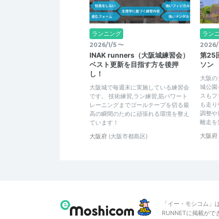
ランニング
ラン
2026/1/5 〜
2026/
INAK runners（大阪城練習会）
第25
ベスト更新を目指す方を後押
ソン
し！
大阪の
城公園
大阪城で毎週末に実施している練習会
スもフ
です。 技術練習,ラン練習,筋パワート
も走り
レーニングまでゴールテープを切る最
調整や
高の瞬間のために頑張れる環境を整え
離走を
ています！
大阪府
大阪府
(大阪市都島区)
「イー・モシコム」
RUNNETに掲載が