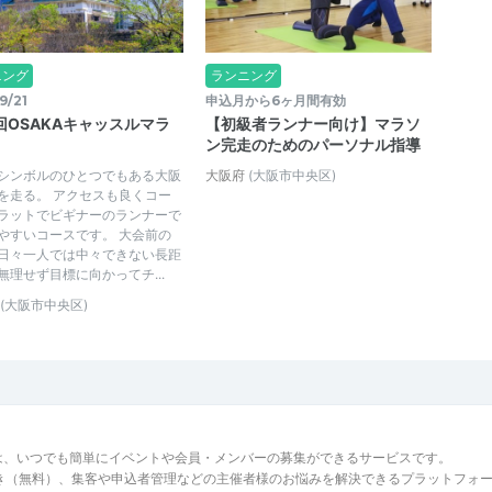
ニング
ランニング
9/21
申込月から6ヶ月間有効
回OSAKAキャッスルマラ
【初級者ランナー向け】マラソ
ン完走のためのパーソナル指導
シンボルのひとつでもある大阪
大阪府
(大阪市中央区)
を走る。 アクセスも良くコー
ラットでビギナーのランナーで
やすいコースです。 大会前の
日々一人では中々できない長距
無理せず目標に向かってチ...
(大阪市中央区)
は、いつでも簡単にイベントや会員・メンバーの募集ができるサービスです。
でき（無料）、集客や申込者管理などの主催者様のお悩みを解決できるプラットフォ