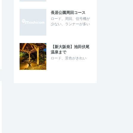
長居公園周回コース
ロード、周回、信号機が
少ない、ランナーが多い
【新大阪発】池田伏尾
温泉まで
ロード、景色がきれい