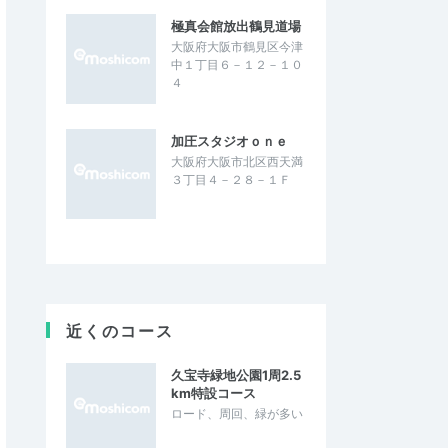
極真会館放出鶴見道場
大阪府大阪市鶴見区今津
中１丁目６－１２－１０
４
加圧スタジオｏｎｅ
大阪府大阪市北区西天満
３丁目４－２８－１Ｆ
近くのコース
久宝寺緑地公園1周2.5
km特設コース
ロード、周回、緑が多い