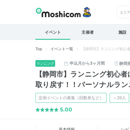
エリ
イベント
主催者
施設
Top
イベント一覧
【静岡市】ランニング初心
申込月から3ヶ月間
静岡
ランニング
【静岡市】ランニング初心者
取り戻す！！パーソナルラン
定例イベントの募集（回数券など）
～29人
5.00
基本情報
レビ