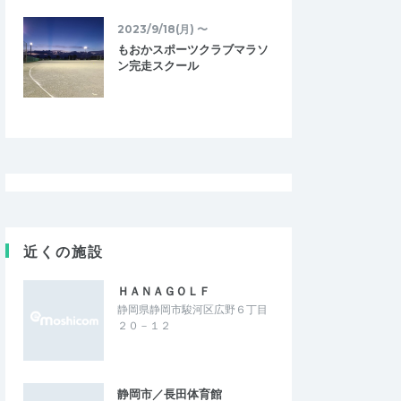
2023/9/18(月) 〜
もおかスポーツクラブマラソ
ン完走スクール
近くの施設
ＨＡＮＡＧＯＬＦ
静岡県静岡市駿河区広野６丁目
２０－１２
静岡市／長田体育館