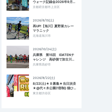
ウォーク記録会2026年9月…
京都府京都市上京区
2026/8/15(土)
再UP!【旭川】夏野菜カレー
マラニック
北海道旭川市
2026/10/24(土)
兵庫県 第15回 IDATENチ
ャレンジ 高砂側で加古川…
兵庫県高砂市
2026/8/22(土)
8/22(土)★Ｂ募集★当日決済
★@代々木公園(1部制) 猫ひ…
東京都渋谷区