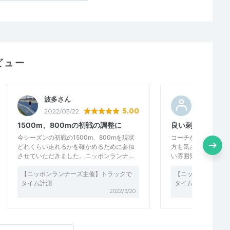
ビュー
波多さん
美談
5.00
2022/03/22
2022/03/2
1500m、800mの初戦の調整に
良い刺激になりま
今シーズンの初戦の1500m、800mを現状
コーチが優しく指導
どれくらい走れるかを確かめるために参加
方も気さくな方ばか
させていただきました。ニッポンランナ…
い雰囲気でした。 ト
【ニッポンランナーズ主催】トラックで
【ニッポンランナー
タイム計測
タイム計測
2022/3/20