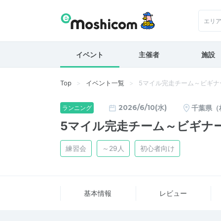
エリ
イベント
主催者
施設
Top
イベント一覧
5マイル完走チーム～ビギナ
2026/6/10(水)
千葉県（
ランニング
5マイル完走チーム～ビギナ
練習会
～29人
初心者向け
基本情報
レビュー