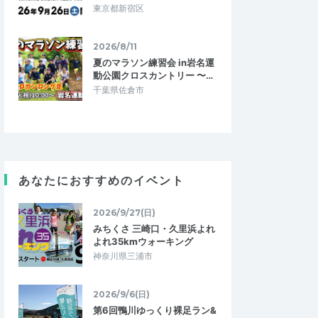
東京都新宿区
2026/8/11
夏のマラソン練習会 in岩名運
動公園クロスカントリー 〜…
千葉県佐倉市
4.67
1
した
あなたにおすすめのイベント
してくれて、参加者の
りで和気藹々とした良
2026/9/27(日)
ライアルでは、皆さ…
みちくさ 三崎口・久里浜よれ
ズ主催】トラックで
よれ35kmウォーキング
神奈川県三浦市
2022/3/20
2026/9/6(日)
第6回鴨川ゆっくり裸足ラン&