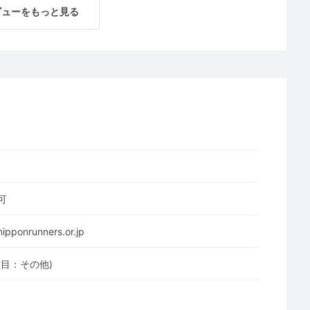
ビューをもっと見る
可
nipponrunners.or.jp
種目：その他)