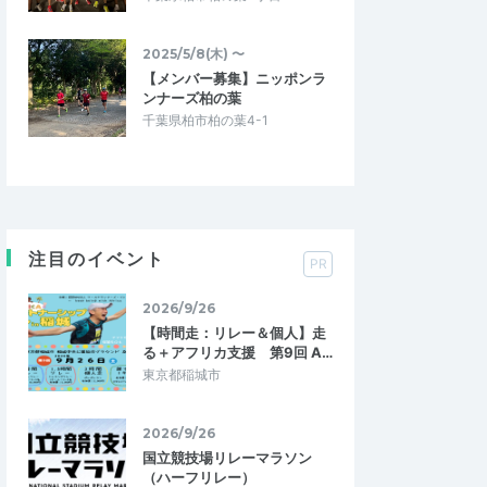
2025/5/8(木) 〜
【メンバー募集】ニッポンラ
ンナーズ柏の葉
千葉県柏市柏の葉4-1
注目のイベント
PR
2026/9/26
【時間走：リレー＆個人】走
る＋アフリカ支援 第9回 A…
東京都稲城市
2026/9/26
国立競技場リレーマラソン
（ハーフリレー）