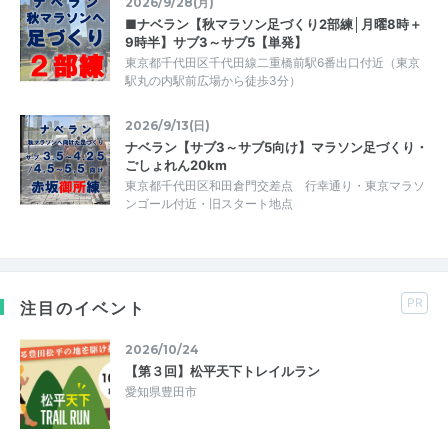
2026/9/28(月)
■ナベラン【秋マラソン足づくり2部練│月曜8時＋
9時半】サブ3～サブ5【単発】
東京都千代田区千代田線二重橋前駅6番出口付近（東京
駅丸の内駅前広場から徒歩3分）
2026/9/13(日)
ナベラン【サブ3～サブ5向け】マラソン足づくり・
ごしょれん20km
東京都千代田区和田倉門交差点 行幸通り・東京マラソ
ンゴール付近・旧スタート地点
PR
注目のイベント
2026/10/24
【第３回】松平天下トレイルラン
愛知県豊田市