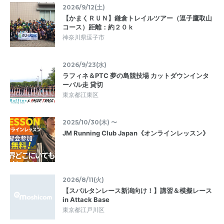
2026/9/12(土)
【かまくＲＵＮ】鎌倉トレイルツアー（逗子鷹取山
コース）距離：約２０ｋ
神奈川県逗子市
2026/9/23(水)
ラフィネ＆PTC 夢の島競技場 カットダウンインタ
ーバル走 貸切
東京都江東区
2025/10/30(木) 〜
JM Running Club Japan《オンラインレッスン》
2026/8/11(火)
【スパルタンレース新潟向け！】講習＆模擬レース
in Attack Base
東京都江戸川区