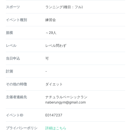
スポーツ
ランニング(種目：フル)
イベント種別
練習会
規模
～29人
レベル
レベル問わず
当日申込
可
計測
-
その他の特徴
ダイエット
主催者連絡先
ナチュラルベーシックラン
naberungym@gmail.com
イベントID
E0147237
プライバシーポリシ
詳細はこちら