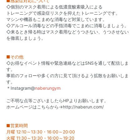
■感染症対応について
◇個別のマスク着用による低濃度酸素吸入による
トレーニングで感染症リスクを抑えたトレーニングです。
マシンや機器もこまめな消毒など対策しています。
◇アルコール消毒などの手指消毒でこまめに消毒しましょう。
◇来るとき帰る時はマスク着用などうつさない、うつさせない
を徹底しましょう。
■その他
◇お得なイベント情報や緊急連絡などはSNSを通して配信しま
す。
事前のフォローや多くの方に見て頂けるよう拡散をお願いしま
す。
＊Instagram@
naberungym
ご不明な点等ございましたらHPよりお願いします。
ホームページはこちらから
→
http://naberun.com/
■営業時間
月曜 12:10～13:30・16:00～20:00
火曜 11:30～13:30・16:00～19:20