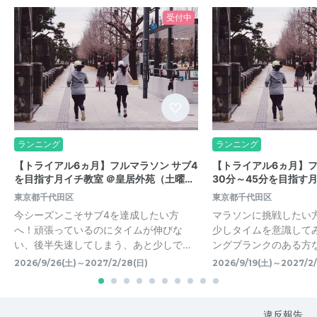
受付中
ランニング
ランニング
【トライアル6ヵ月】フルマラソン サブ4
【トライアル6ヵ月】
を目指す月イチ教室 ＠皇居外苑（土曜…
30分～45分を目指す
東京都千代田区
東京都千代田区
今シーズンこそサブ4を達成したい方
マラソンに挑戦したい
へ！頑張っているのにタイムが伸びな
少しタイムを意識して
い、後半失速してしまう、あと少しで…
ングブランクのある方な
2026/9/26(土)～2027/2/28(日)
2026/9/19(土)～2027/2
違反報告