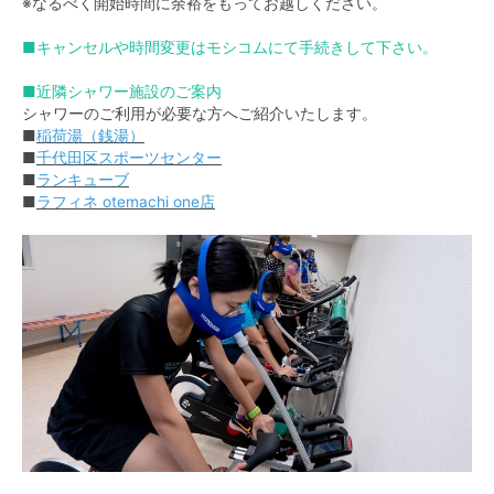
※なるべく開始時間に余裕をもってお越しください。
■キャンセルや時間変更はモシコムにて手続きして下さい。
■近隣シャワー施設のご案内
シャワーのご利用が必要な方へご紹介いたします。
■
稲荷湯（銭湯）
■
千代田区スポーツセンター
■
ランキューブ
■
ラフィネ otemachi one店