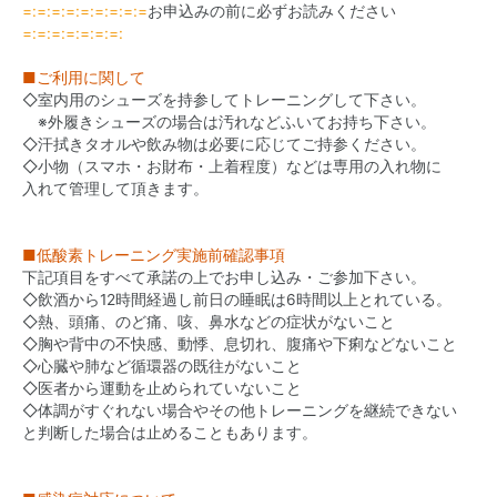
=:=:=:=:=:=:=:=:=
お申込みの前に必ずお読みください
=:=:=:=:=:=:=:
■ご利用に関して
◇室内用のシューズを持参してトレーニングして下さい。
※外履きシューズの場合は汚れなどふいてお持ち下さい。
◇汗拭きタオルや飲み物は必要に応じてご持参ください。
◇小物（スマホ・お財布・上着程度）などは専用の入れ物に
入れて管理して頂きます。
■低酸素トレーニング実施前確認事項
下記項目をすべて承諾の上でお申し込み・ご参加下さい。
◇飲酒から12時間経過し前日の睡眠は6時間以上とれている。
◇熱、頭痛、のど痛、咳、鼻水などの症状がないこと
◇胸や背中の不快感、動悸、息切れ、腹痛や下痢などないこと
◇心臓や肺など循環器の既往がないこと
◇医者から運動を止められていないこと
◇体調がすぐれない場合やその他トレーニングを継続できない
と判断した場合は止めることもあります。