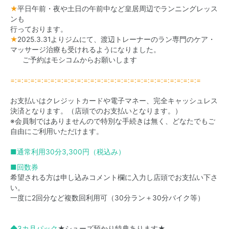
★
平日午前・夜や土日の午前中など皇居周辺でランニングレッス
ンも
行っております。
★
2025.3.31よりジムにて、渡辺トレーナーのラン専門のケア・
マッサージ治療も受けれるようになりました。
ご予約は
モシコムからお願いします
=:=:=:=:=:=:=:=:=:=:=:=:=:=:=:=:=:=:=:=:=:=:=:=:=:=:=:=:=
お支払いはクレジットカードや電子マネー、完全キャッシュレス
決済となります。（店頭でのお支払いとなります。）
※会員制ではありませんので特別な手続きは無く、どなたでもご
自由にご利用いただけます。
■通常利用30分3,300円（税込み）
■回数券
希望される方は申し込みコメント欄に入力し店頭でお支払い下さ
い。
一度に2回分など複数回利用可（30分ラン＋30分バイク等）
◆3カ月パック
★シューズ預かり特典あります★