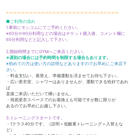
=:=:=:=:=:=:=:=:=:=:=:=:=:=:=:=:=:=:=:=:=:=:=:=:=:=:=:=:=
■ご利用の流れ
1.事前にモシコムにてご予約ください。
※60分や90分利用などの場合はチケット購入後、コメント欄に
60分利用などと記入して下さい。
2.開始時間までにGYMへご来店ください。
※遅刻の場合には予約時間を制限する場合もあります。
※初めての方は使い方の説明などありますのでお早めにご来店下
さい。
・料金支払い、着替え、準備運動を済ませてお待ち下さい。
・広い更衣室、シャワーはありませんが、運動できる恰好であれ
ば
直接ご来店いただいて構いません。
・簡易更衣スペースでのお着換えも可能ですが数に限りが
あるのでお早めにお越し下さい。
3.トレーニングスタートです。
・1クラス40分です。（説明＋低酸素トレーニング＋入替えな
ど）