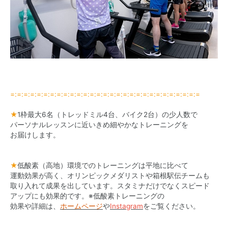
=:=:=:=:=:=:=:=:=:=:=:=:=:=:=:=:=:=:=:=:=:=:=:=:=:=:=:=:=
★
1枠最大6名（トレッドミル4台、バイク2台）の少人数で
パーソナルレッスンに近いきめ細やかなトレーニングを
お届けします。
★
低酸素（高地）環境でのトレーニングは平地に比べて
運動効果が高く、オリンピックメダリストや箱根駅伝チームも
取り入れて成果を出しています。スタミナだけでなくスピード
アップにも効果的です。※低酸素トレーニングの
効果や詳細は、
ホームページ
や
Instagram
をご覧ください。