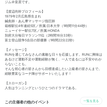
ジム＠皇居です。
【渡辺尚幹プロフィール】
1979年2月広島県生まれ
鍼灸師・あん摩マッサージ指圧師
箱根駅伝4年連続5区／所属:日本大学（1時間11分44秒）
ニューイヤー駅伝7区／所属:HONDA
別府大分毎日マラソン11位（2時間16分33秒）
富士登山競争5合目の部優勝（1時間22分22秒）
【メッセージ】
RUNを通じてみなさんの素敵な日々を応援します。RUNに興味は
あるけど運動不足や運動経験が無く、一人で走るには不安やわか
らないことも。
そんな初心者の皆さんから目標達成したい上級者の皆さんまで。
経験豊富なコーチ陣がサポートいたします！
【スローガン】
人生はランニングというひとつのドラマである。
一覧を見る
この主催者の他のイベント