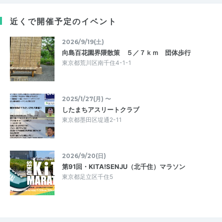
近くで開催予定のイベント
2026/9/19(土)
向島百花園界隈散策 ５／７ｋｍ 団体歩行
東京都荒川区南千住4-1-1
2025/1/27(月) 〜
したまちアスリートクラブ
東京都墨田区堤通2-11
2026/9/20(日)
第91回・KITA!SENJU（北千住）マラソン
東京都足立区千住5