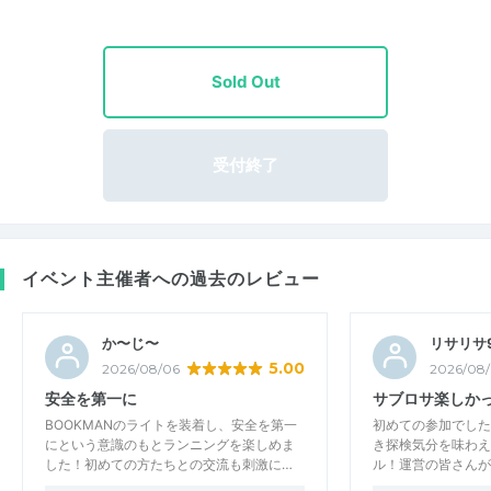
Sold Out
受付終了
イベント主催者への過去のレビュー
か〜じ〜
リサリサ9
5.00
2026/08/06
2026/08
安全を第一に
サブロサ楽しか
BOOKMANのライトを装着し、安全を第一
初めての参加でした
にという意識のもとランニングを楽しめま
き探検気分を味わえ
した！初めての方たちとの交流も刺激に…
ル！運営の皆さんが