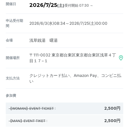
開催日
2026/7/25
受付開始 07:30 ～
(土)
申込受付期
2026/6/3(水)08:34～2026/7/25(土)00:00
間
会場
浅草銭湯 曙湯
〒111-0032
東京都台東区東京都台東区浅草４丁
開催場所
目１７−１
クレジットカード払い、Amazon Pay、コンビニ払
支払方法
い
参加費
2,500円
【WOMAN】EVENT TICKET
:
2,500円
【MAN】EVENT TIKET
: