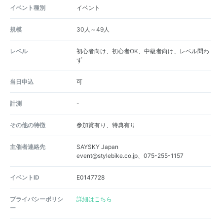
イベント種別
イベント
規模
30人～49人
レベル
初心者向け、初心者OK、中級者向け、レベル問わ
ず
当日申込
可
計測
-
その他の特徴
参加賞有り、特典有り
主催者連絡先
SAYSKY Japan
event@stylebike.co.jp、075-255-1157
イベントID
E0147728
プライバシーポリシ
詳細はこちら
ー