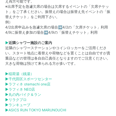
え両方可能です。
※出席予定を急遽欠席の場合は欠席するイベントの「欠席チケッ
ト」をご了承ください。振替えの場合は振替え先イベントの「振
替えチケット」をご利用下さい。
例）
4/2出席申込みを急遽欠席の場合➡4/2の「欠席チケット」利用
4/9に振替え参加の場合➡4/9の「振替えチケット」利用
▶
近隣シャワー施設のご案内
近隣のシャワーステーションやコインロッカーをご活用くださ
い。スタート地点に着替えや荷物などを置くことは自由ですが貴
重品などの管理は各自自己責任となりますのでご注意ください。
大きな荷物は預けて来られる方が多いです。
▶
稲荷湯（銭湯）
▶
千代田区スポーツセンター
▶
ラフィネ otemachi one店
▶
ラフィネ NEO店
▶
丸の内バイク＆ラン
▶
リラクプロ
▶
ランキューブ
▶
ASICS RUN TOKYO MARUNOUCHI