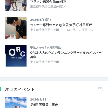
マラソン練習会 1km×5本
東京都千代田区皇居外苑2-1
2026/8/31(月)
ランナー専門のケア @皇居 大手町 神田至近
東京都千代田区内神田1-12-13 第一内神田ビル1F
申込月から3ヶ月間有効
ORC! 大人のためのランニングサークルのメンバー
募集！
東京都千代田区千代田
PR
注目のイベント
2026/9/22
第5回 五頭登山競走