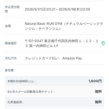
申込受付期
2026/5/17(日)23:21～2026/6/18(木)23:59
間
Natural Basic RUN GYM（ナチュラルベーシックラ
会場
ンジム：ナベランジム）
〒101-0047
東京都千代田区内神田１－１２－１
開催場所
３ 第一内神田ビル１F
支払方法
クレジットカード払い、Amazon Pay
参加費
1,600円
木曜9:30@神田ジム
:
無料
3か月スクール回数券出席チケット
:
無料
欠席連絡用
: