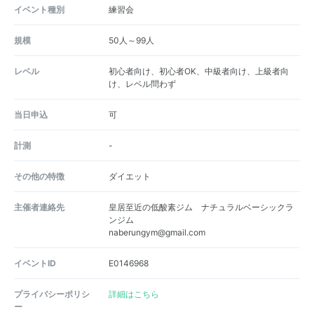
イベント種別
練習会
規模
50人～99人
レベル
初心者向け、初心者OK、中級者向け、上級者向
け、レベル問わず
当日申込
可
計測
-
その他の特徴
ダイエット
主催者連絡先
皇居至近の低酸素ジム ナチュラルベーシックラ
ンジム
naberungym@gmail.com
イベントID
E0146968
プライバシーポリシ
詳細はこちら
ー