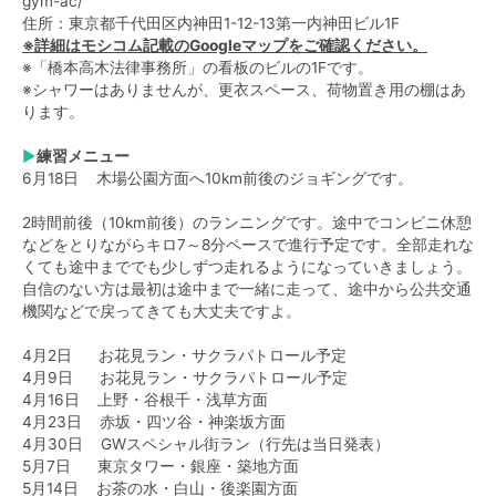
gym-ac/
住所：東京都千代田区内神田1-12-13第一内神田ビル1F
※詳細はモシコム記載のGoogleマップをご確認ください。
※「橋本高木法律事務所」の看板のビルの1Fです。
※シャワーはありませんが、更衣スペース、荷物置き用の棚はあ
ります。
▶
練習メニュー
6月18日 木場公園方面へ10km前後のジョギングです。
2時間前後（10km前後）のランニングです。途中でコンビニ休憩
などをとりながらキロ7～8分ペースで進行予定です。全部走れな
くても途中まででも少しずつ走れるようになっていきましょう。
自信のない方は最初は途中まで一緒に走って、途中から公共交通
機関などで戻ってきても大丈夫ですよ。
4月2日 お花見ラン・サクラパトロール予定
4月9日 お花見ラン・サクラパトロール予定
4月16日 上野・谷根千・浅草方面
4月23日 赤坂・四ツ谷・神楽坂方面
4月30日 GWスペシャル街ラン（行先は当日発表）
5月7日 東京タワー・銀座・築地方面
5月14日 お茶の水・白山・後楽園方面