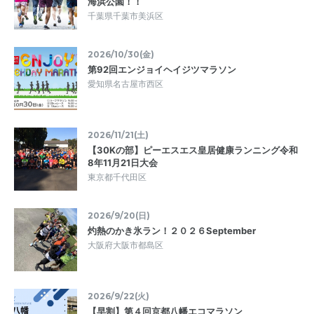
海浜公園！！
千葉県千葉市美浜区
2026/10/30(金)
第92回エンジョイヘイジツマラソン
愛知県名古屋市西区
2026/11/21(土)
【30Kの部】ピーエスエス皇居健康ランニング令和
8年11月21日大会
東京都千代田区
2026/9/20(日)
灼熱のかき氷ラン！２０２６September
大阪府大阪市都島区
2026/9/22(火)
【早割】第４回京都八幡エコマラソン