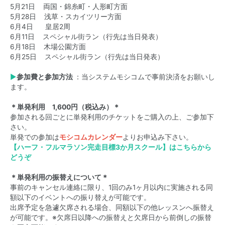
5月21日 両国・錦糸町・人形町方面
5月28日 浅草・スカイツリー方面
6月4日 皇居2周
6月11日 スペシャル街ラン（行先は当日発表）
6月18日 木場公園方面
6月25日 スペシャル街ラン（行先は当日発表）
▶
参加費と参加方法
：当システムモシコムで事前決済をお願いし
ます。
＊単発利用 1,600円（税込み）＊
参加される回ごとに単発利用のチケットをご購入の上、ご参加下
さい。
単発での参加は
モシコムカレンダー
よりお申込み下さい。
【ハーフ・フルマラソン完走目標3か月スクール】はこちらから
どうぞ
＊単発利用の振替えについて＊
事前のキャンセル連絡に限り、1回のみ1ヶ月以内に実施される同
額以下のイベントへの振り替えが可能です。
出席予定を急遽欠席される場合、同額以下の他レッスンへ振替え
が可能です。※欠席日以降への振替えと欠席日から前倒しの振替