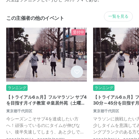
一覧を見る
この主催者の他のイベント
受付中
ランニング
ランニング
【トライアル6ヵ月】フルマラソン サブ4
【トライアル6ヵ月】
を目指す月イチ教室 ＠皇居外苑（土曜…
30分～45分を目指す
東京都千代田区
東京都千代田区
今シーズンこそサブ4を達成したい方
マラソンに挑戦したい
へ！頑張っているのにタイムが伸びな
少しタイムを意識して
い、後半失速してしまう、あと少しで…
ングブランクのある方な