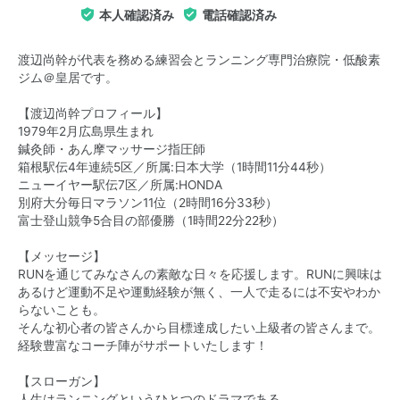
本人確認済み
電話確認済み
渡辺尚幹が代表を務める練習会とランニング専門治療院・低酸素
ジム＠皇居です。
【渡辺尚幹プロフィール】
1979年2月広島県生まれ
鍼灸師・あん摩マッサージ指圧師
箱根駅伝4年連続5区／所属:日本大学（1時間11分44秒）
ニューイヤー駅伝7区／所属:HONDA
別府大分毎日マラソン11位（2時間16分33秒）
富士登山競争5合目の部優勝（1時間22分22秒）
【メッセージ】
RUNを通じてみなさんの素敵な日々を応援します。RUNに興味は
あるけど運動不足や運動経験が無く、一人で走るには不安やわか
らないことも。
そんな初心者の皆さんから目標達成したい上級者の皆さんまで。
経験豊富なコーチ陣がサポートいたします！
【スローガン】
人生はランニングというひとつのドラマである。