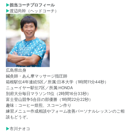
▶
担当コー
チプロフィール
▶
渡辺尚幹（ヘッドコーチ）
広島県出身
鍼灸師・あん摩マッサージ指圧師
箱根駅伝4年連続5区／所属:日本大学（1時間11分44秒）
ニューイヤー駅伝7区／所属:HONDA
別府大分毎日マラソン11位（2時間16分33秒）
富士登山競争5合目の部優勝（1時間22分22秒）
趣味：コーヒー焙煎、スコーン作り
練習メニュー作成相談やフォーム改善パーソナルレッスンのご相
談もどうぞ。
▶
市川ナオコ