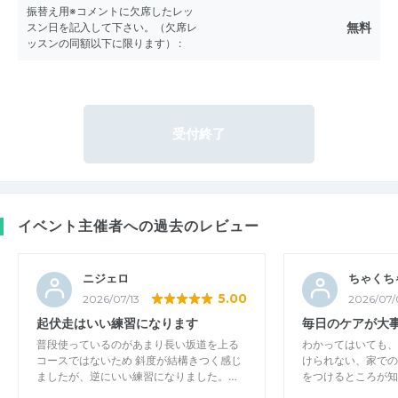
振替え用※コメントに欠席したレッ
無料
スン日を記入して下さい。（欠席レ
ッスンの同額以下に限ります）
:
受付終了
イベント主催者への過去のレビュー
ニジェロ
ちゃくち
5.00
2026/07/13
2026/07/
起伏走はいい練習になります
毎日のケアが大
普段使っているのがあまり長い坂道を上る
わかってはいても、
コースではないため 斜度が結構きつく感じ
けられない、家での
ましたが、逆にいい練習になりました。…
をつけるところが知