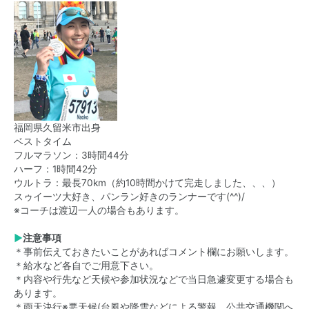
福岡県久留米市出身
ベストタイム
フルマラソン：3時間44分
ハーフ：1時間42分
ウルトラ：最長70km（約10時間かけて完走しました、、、）
スゥイーツ大好き、パンラン好きのランナーです(^^)/
※コーチは渡辺一人の場合もあります。
▶
注意事項
＊事前伝えておきたいことがあればコメント欄にお願いします。
＊給水など各自でご用意下さい。
＊内容や行先など天候や参加状況などで当日急遽変更する場合も
あります。
＊雨天決行※悪天候(台風や降雪などによる警報、公共交通機関へ