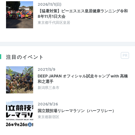
2026/11/1(日)
【猛暑対策】ピーエスエス皇居健康ランニング令和
8年11月1日大会
東京都千代田区皇居
PR
注目のイベント
2027/5/9
DEEP JAPAN オフィシャル試走キャンプ with 高橋
和之選手
新潟県三条市
2026/9/26
国立競技場リレーマラソン（ハーフリレー）
東京都新宿区