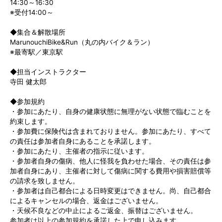
14:30～16:30
※受付14:00～
◆集合＆解散場所
MarunouchiBike&Run（丸の内バイク＆ラン）
※最寄駅／東京駅
◆担当インストラクター
寺田 健太郎
◆参加規約
・参加にあたり、自身の健康状態に無理がない状態で臨むことを
約束します。
・参加費に保険代は含まれておりません。参加にあたり、すべて
の責任は参加者自身にあることを承諾します。
・参加にあたり、主催者の指示に従います。
・参加者自身の傷病、他人に怪我を負わせた場合、その責任は参
加者自身にあり、主催者に対して傷病に関する費用や損害賠償等
の請求を致しません。
・参加者は自己都合による日時変更はできません。尚、自己都合
によるキャンセルの場合、返金はございません。
・天候不良などの中止によるご返金、振替はございません。
参加者は以上の参加規約を承諾した上で申し込みます