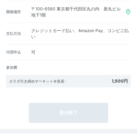
〒100-6590
東京都千代田区丸の内 新丸ビル
開催場所
地下1階
クレジットカード払い、Amazon Pay、コンビニ払
支払方法
い
代理申込
可
参加費
1,500円
カラダ引き締めサーキット＠皇居
:
受付終了