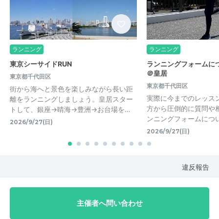
ランニング
ランニング
東京シーサイドRUN
ランニングフォームに
＠皇居
東京都千代田区
東京都千代田区
街から海へと景色を楽しみながら長い距
実際に今までのレッス
離をランニングしましょう。皇居スター
方から圧倒的に質問や
トして、銀座→晴海→豊洲→お台場を…
ンニングフォームにつ
2026/9/27(日)
2026/9/27(日)
違反報告
主催者へ問い合わせ