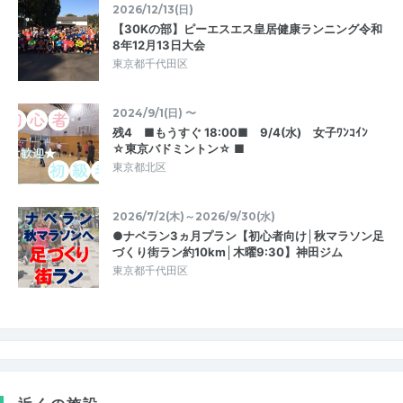
2026/12/13(日)
【30Kの部】ピーエスエス皇居健康ランニング令和
8年12月13日大会
東京都千代田区
2024/9/1(日) 〜
残4 ■もうすぐ 18:00■ 9/4(水) 女子ﾜﾝｺｲﾝ
☆東京バドミントン☆ ■
東京都北区
2026/7/2(木)～2026/9/30(水)
●ナベラン3ヵ月プラン【初心者向け│秋マラソン足
づくり街ラン約10km│木曜9:30】神田ジム
東京都千代田区