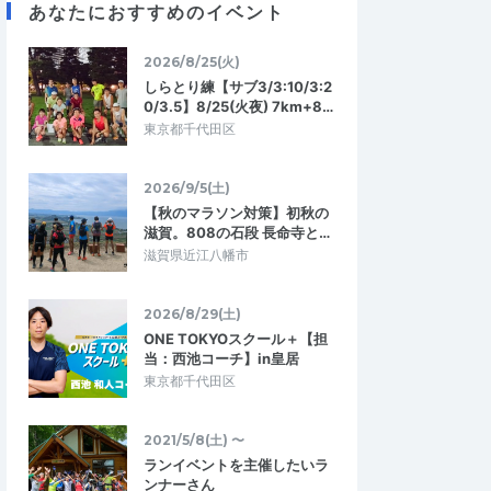
あなたにおすすめのイベント
ランナー
マテリアル
2026/8/25(火)
4.67
2.33
8
2026/07/27
しらとり練【サブ3/3:10/3:2
トレーニングに最
マラソンシーズンに向けたいい練習
0/3.5】8/25(火夜) 7km+8…
暑い中、ありがとうございました。
東京都千代田区
けて、暑さに慣れる為
ツく、体力が削られまし
んの声掛けもあり予…
2026/9/5(土)
第8回マリンポートかごしまサンセットマ
【秋のマラソン対策】初秋の
グマラソン
ラソン
滋賀。808の石段 長命寺と…
2026/7/26
2026/7/25
滋賀県近江八幡市
2026/8/29(土)
ONE TOKYOスクール＋【担
当：西池コーチ】in皇居
東京都千代田区
2021/5/8(土) 〜
ランイベントを主催したいラ
ンナーさん