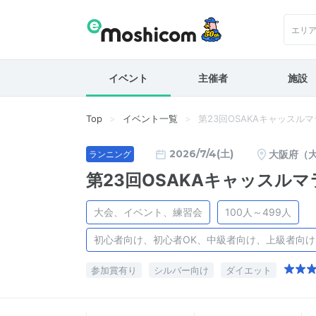
エリ
イベント
主催者
施設
Top
イベント一覧
第23回OSAKAキャッスル
2026/7/4(土)
大阪府（
ランニング
第23回OSAKAキャッスル
大会、イベント、練習会
100人～499人
初心者向け、初心者OK、中級者向け、上級者向
参加賞有り
シルバー向け
ダイエット