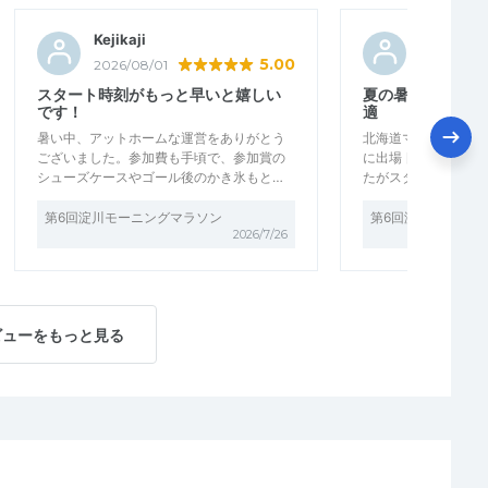
Kejikaji
もりごん
5.00
2026/08/01
2026/07/2
スタート時刻がもっと早いと嬉しい
夏の暑さに慣れる
です！
適
暑い中、アットホームな運営をありがとう
北海道マラソンに向
ございました。参加費も手頃で、参加賞の
に出場 日差しがキ
シューズケースやゴール後のかき氷もと…
たがスタッフの皆さ
第6回淀川モーニングマラソン
第6回淀川モーニン
2026/7/26
ビューをもっと見る