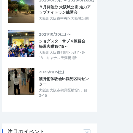
2026/8/5(水) ～ 2026/8/26(水)
８月開催分 大阪城公園 走力ア
ップナイトラン練習会
大阪府大阪市中央区大阪城公園
2021/10/30(土) 〜
ジョグスタ サブ４練習会
毎週火曜19:15～
大阪府大阪市都島区片町1-6-
18 キャナル天満橋1階
2026/8/15(土)
護身術体験会in鶴見区民セン
ター
大阪府大阪市鶴見区横堤5丁目
3-15
注目のイベント
PR