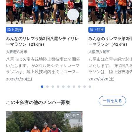
陸上競技
陸上競技
みんなのリレマラ第2回八尾シティリレ
みんなのリレマラ第2
ーマラソン（21Km）
ーマラソン（42Km）
大阪府八尾市
大阪府八尾市
八尾市は久宝寺緑地陸上競技場にて開催
八尾市は久宝寺緑地陸
いたします。 第2回八尾シティリレーマ
いたします。 第2回八
ラソンは、陸上競技場内を周回コース…
ラソンは、陸上競技場
2027/3/20(土)
2027/3/20(土)
一覧を見る
この主催者の他のメンバー募集
受付終了