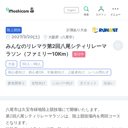
English
検索
ログイン
メニュー
計測あり大会
陸上競技
2027/3/20(土)
大阪府（八尾市）
みんなのリレマラ第2回八尾シティリレーマ
ラソン（ファミリー10Km）
受付中
大会
50人～99人
初心者向け、初心者OK、中級者向け、上級者向け、レベル問わず
参加賞有り
女性向け
シルバー向け
ダイエット
出会い
八尾市は久宝寺緑地陸上競技場にて開催いたします。
第2回八尾シティリレーマラソンは、陸上競技場内を周回コース
となります。