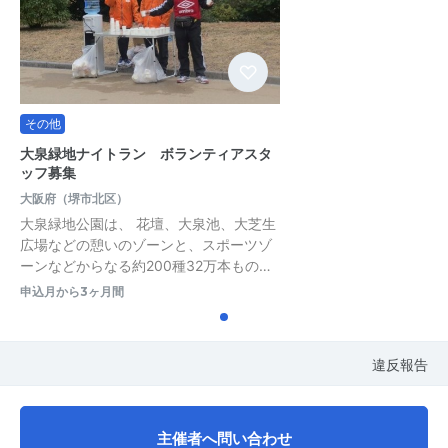
その他
大泉緑地ナイトラン ボランティアスタ
ッフ募集
大阪府（堺市北区）
大泉緑地公園は、 花壇、大泉池、大芝生
広場などの憩いのゾーンと、スポーツゾ
ーンなどからなる約200種32万本もの…
申込月から3ヶ月間
違反報告
主催者へ問い合わせ