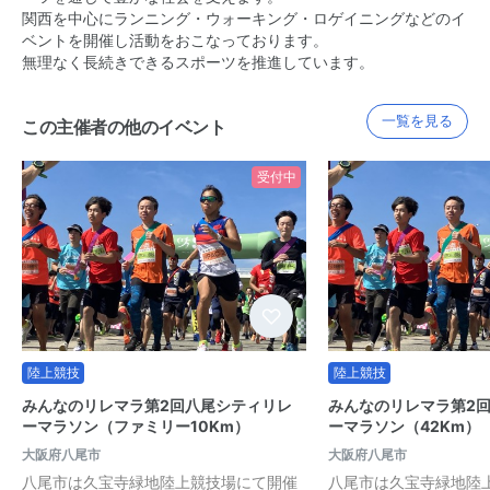
関西を中心にランニング・ウォーキング・ロゲイニングなどのイ
ベントを開催し活動をおこなっております。
無理なく長続きできるスポーツを推進しています。
一覧を見る
この主催者の他のイベント
受付中
陸上競技
陸上競技
みんなのリレマラ第2回八尾シティリレ
みんなのリレマラ第2
ーマラソン（ファミリー10Km）
ーマラソン（42Km）
大阪府八尾市
大阪府八尾市
八尾市は久宝寺緑地陸上競技場にて開催
八尾市は久宝寺緑地陸