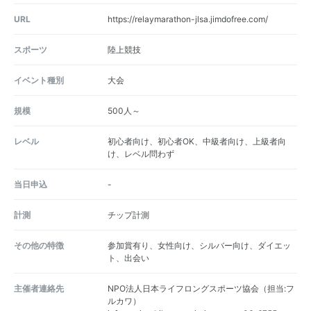
URL
https://relaymarathon-jlsa.jimdofree.com/
スポーツ
陸上競技
イベント種別
大会
規模
500人～
レベル
初心者向け、初心者OK、中級者向け、上級者向
け、レベル問わず
当日申込
-
計測
チップ計測
その他の特徴
参加賞有り、女性向け、シルバー向け、ダイエッ
ト、出会い
主催者連絡先
NPO法人日本ライフロングスポーツ協会（担当:フ
ルカワ）