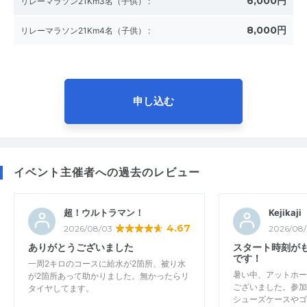
6,000円
リレーマラソン21Km3名（子供）
:
8,000円
リレーマラソン21Km4名（子供）
:
申し込む
イベント主催者への過去のレビュー
超！ウルトラマン！
Kejikaji
4.67
2026/08/03
2026/08/
ありがとうございました
スタート時刻が
です！
一周2キロのコースに給水が2箇所、被り水
暑い中、アットホー
が2箇所あって助かりました。無かったらリ
ございました。参加
タイヤしてます。
シューズケースやゴ