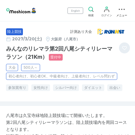
English
検索
ログイン
メニュー
計測あり大会
陸上競技
2027/3/20(土)
大阪府（八尾市）
みんなのリレマラ第2回八尾シティリレーマ
ラソン（21Km）
受付中
大会
500人～
初心者向け、初心者OK、中級者向け、上級者向け、レベル問わず
参加賞有り
女性向け
シルバー向け
ダイエット
出会い
八尾市は久宝寺緑地陸上競技場にて開催いたします。
第2回八尾シティリレーマラソンは、陸上競技場内を周回コース
となります。