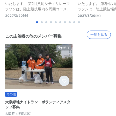
いたします。 第2回八尾シティリレーマ
いたします。 第2回八
ラソンは、陸上競技場内を周回コース…
ラソンは、陸上競技場
2027/3/20(土)
2027/3/20(土)
一覧を見る
この主催者の他のメンバー募集
受付終了
その他
大泉緑地ナイトラン ボランティアスタ
ッフ募集
大阪府（堺市北区）