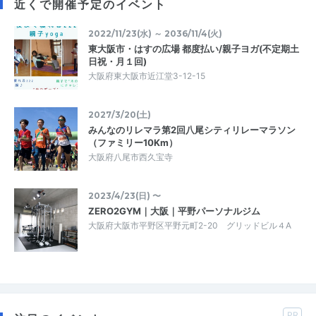
近くで開催予定のイベント
2022/11/23(水) ～ 2036/11/4(火)
東大阪市・はすの広場 都度払い/親子ヨガ(不定期土
日祝・月１回)
大阪府東大阪市近江堂3-12-15
2027/3/20(土)
みんなのリレマラ第2回八尾シティリレーマラソン
（ファミリー10Km）
大阪府八尾市西久宝寺
2023/4/23(日) 〜
ZERO2GYM｜大阪｜平野パーソナルジム
大阪府大阪市平野区平野元町2-20 グリッドビル４A
PR