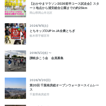
【おかやまマラソン2026前半コース試走会】スタ
ート地点から浦安総合公園までの約25km
岡山県岡山市北区
2026/9/5(土)
とちキッズCUP in JA全農とちぎ
栃木県宇都宮市
2018/5/2(水) 〜
讃岐歩こう会 会員募集
2026/9/20(日)
第20回 千葉南房総オープンウォータースイムレー
ス
千葉県南房総市