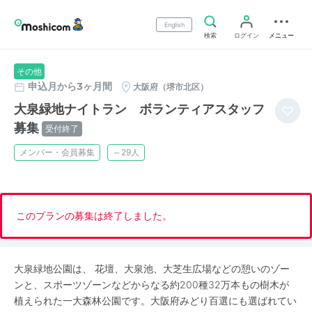
English
検索
ログイン
メニュー
その他
申込月から3ヶ月間
大阪府（堺市北区）
大泉緑地ナイトラン ボランティアスタッフ
募集
受付終了
メンバー・会員募集
～29人
このプランの募集は終了しました。
大泉緑地公園は、 花壇、大泉池、大芝生広場などの憩いのゾー
ンと、スポーツゾーンなどからなる約200種32万本もの樹木が
植えられた一大森林公園です。大阪府みどり百選にも選ばれてい