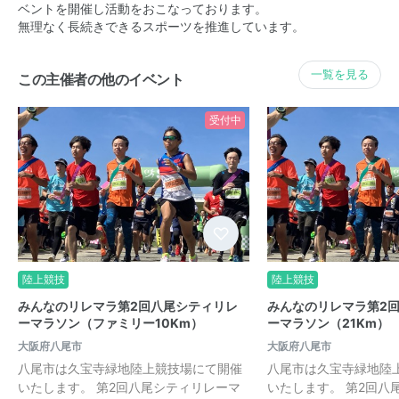
ベントを開催し活動をおこなっております。
無理なく長続きできるスポーツを推進しています。
一覧を見る
この主催者の他のイベント
受付中
陸上競技
陸上競技
みんなのリレマラ第2回八尾シティリレ
みんなのリレマラ第2
ーマラソン（ファミリー10Km）
ーマラソン（21Km）
大阪府八尾市
大阪府八尾市
八尾市は久宝寺緑地陸上競技場にて開催
八尾市は久宝寺緑地陸
いたします。 第2回八尾シティリレーマ
いたします。 第2回八