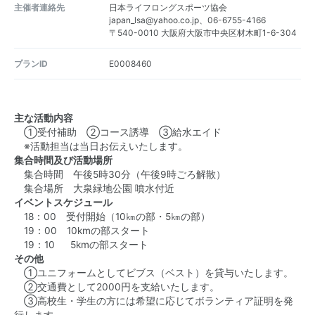
主催者連絡先
日本ライフロングスポーツ協会
japan_lsa@yahoo.co.jp、06-6755-4166
〒540-0010 大阪府大阪市中央区材木町1-6-304
プランID
E0008460
主な活動内容
①受付補助 ②コース誘導 ③給水エイド
※活動担当は当日お伝えいたします。
集合時間及び活動場所
集合時間 午後5時30分（午後9時ごろ解散）
集合場所 大泉緑地公園 噴水付近
イベントスケジュール
18：00 受付開始（10㎞の部・5㎞の部）
19：00 10kmの部スタート
19：10 5kmの部スタート
その他
①ユニフォームとしてビブス（ベスト）を貸与いたします。
②交通費として2000円を支給いたします。
③高校生・学生の方には希望に応じてボランティア証明を発