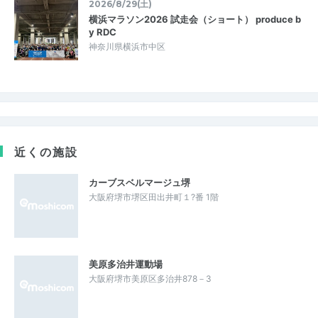
2026/8/29(土)
横浜マラソン2026 試走会（ショート） produce b
y RDC
神奈川県横浜市中区
近くの施設
カーブスベルマージュ堺
大阪府堺市堺区田出井町１?番 1階
美原多治井運動場
大阪府堺市美原区多治井878－3