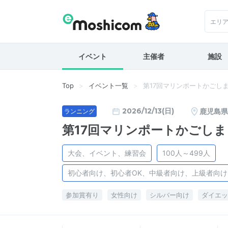
エリ
イベント
主催者
施設
Top
イベント一覧
第17回マリンポートかごし
2026/12/13(日)
鹿児島県
ランニング
第17回マリンポートかごし
大会、イベント、練習会
100人～499人
初心者向け、初心者OK、中級者向け、上級者向
参加賞有り
女性向け
シルバー向け
ダイエッ