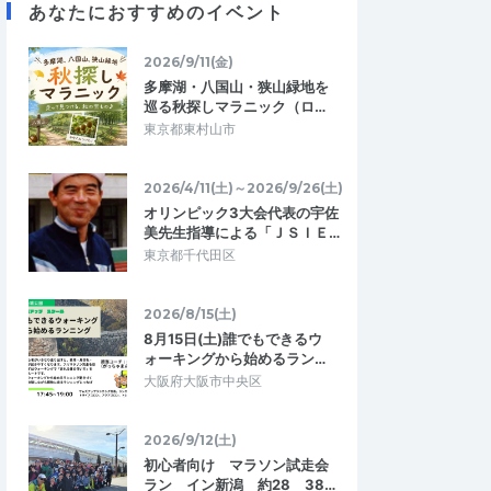
あなたにおすすめのイベント
2026/9/11(金)
ランナー
マテリアル
多摩湖・八国山・狭山緑地を
4.67
2.33
8
2026/07/27
巡る秋探しマラニック（ロ…
トレーニングに最
マラソンシーズンに向けたいい練習
東京都東村山市
暑い中、ありがとうございました。
けて、暑さに慣れる為
ツく、体力が削られまし
2026/4/11(土)～2026/9/26(土)
んの声掛けもあり予…
オリンピック3大会代表の宇佐
第8回マリンポートかごしまサンセットマ
美先生指導による「ＪＳＩＥ…
グマラソン
ラソン
東京都千代田区
2026/7/26
2026/7/25
2026/8/15(土)
8月15日(土)誰でもできるウ
ォーキングから始めるラン…
大阪府大阪市中央区
2026/9/12(土)
初心者向け マラソン試走会
ラン イン新潟 約28 38…