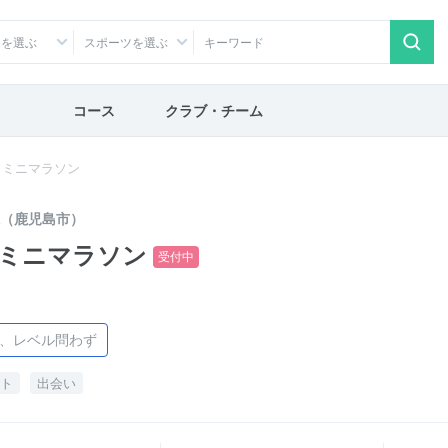
アを選ぶ
スポーツを選ぶ
コース
クラブ・チーム
まミニマラソン
（鹿児島市）
まミニマラソン
受付中
け、レベル問わず
ト
出会い