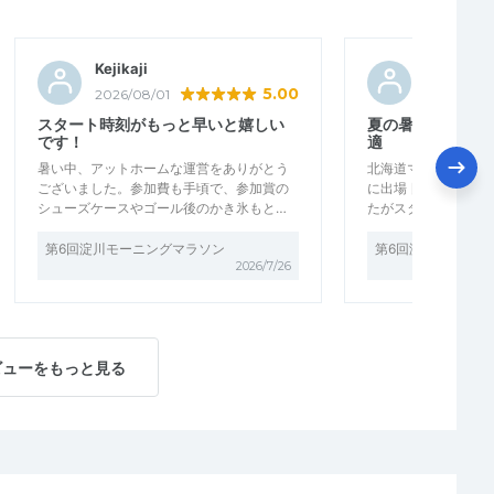
Kejikaji
もりごん
5.00
2026/08/01
2026/07/2
スタート時刻がもっと早いと嬉しい
夏の暑さに慣れる
です！
適
暑い中、アットホームな運営をありがとう
北海道マラソンに向
ございました。参加費も手頃で、参加賞の
に出場 日差しがキ
シューズケースやゴール後のかき氷もと…
たがスタッフの皆さ
第6回淀川モーニングマラソン
第6回淀川モーニン
2026/7/26
ビューをもっと見る