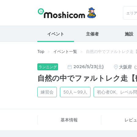
エリ
イベント
主催者
施設
Top
イベント一覧
自然の中でファルトレク走
2026/5/23(土)
大阪府（
ランニング
自然の中でファルトレク走【
練習会
50人～99人
初心者OK、レベル
基本情報
レビ