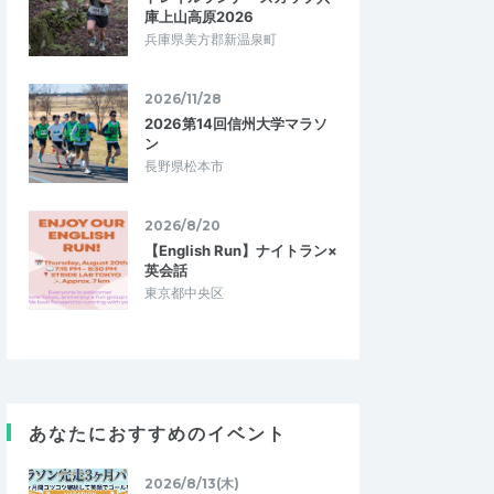
庫上山高原2026
兵庫県美方郡新温泉町
2026/11/28
2026第14回信州大学マラソ
ン
長野県松本市
2026/8/20
【English Run】ナイトラン×
英会話
東京都中央区
あなたにおすすめのイベント
よっしー39
5.00
4.00
1
2026/06/15
2026/8/13(木)
に向けた練習
走れなくても有意義な時間でした。