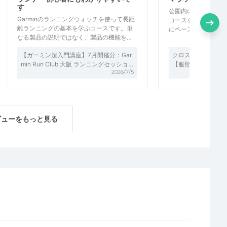
す
公園内のアップダウン
Garminのランニングウォッチを使って長距
コースを4セットし
離ランニングの基本を学ぶコースです。単
にペースが落ちたも
なる製品の説明ではなく、製品の機能を…
【ガーミン超入門講座】7月開催分：Gar
クロスカントリー走 
min Run Club 大阪 ランニングセッショ…
【服部緑地】
2026/7/5
ビューをもっと見る