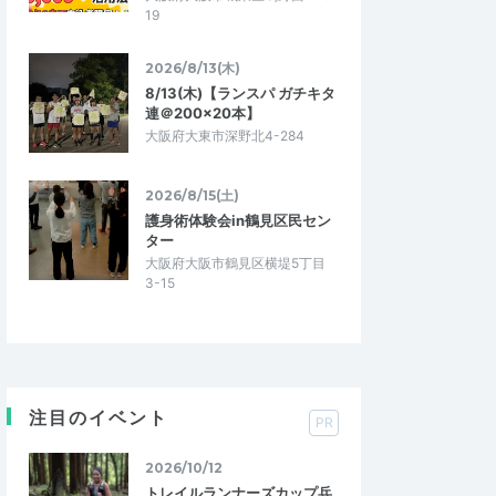
19
2026/8/13(木)
8/13(木)【ランスパ ガチキタ
連＠200×20本】
大阪府大東市深野北4-284
2026/8/15(土)
護身術体験会in鶴見区民セン
ター
大阪府大阪市鶴見区横堤5丁目
3-15
注目のイベント
PR
2026/10/12
トレイルランナーズカップ兵