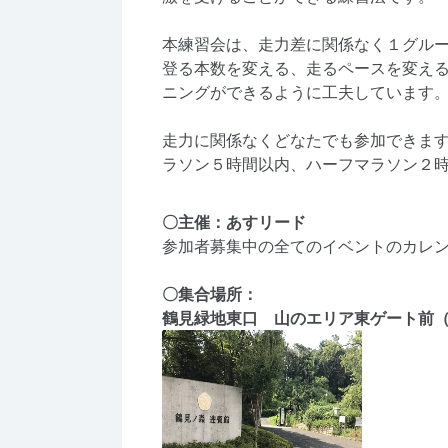
本練習会は、走力差に関係なく１グル
登る本数を変える、走るペースを変え
ニングができるように工夫しています
走力に関係なくどなたでも参加できま
ラソン５時間以内、ハーフマラソン２
〇主催：
あすリード
参加者募集中の全てのイベントのカレ
〇集合場所：
鶴見緑地東口 山のエリア東ゲート前