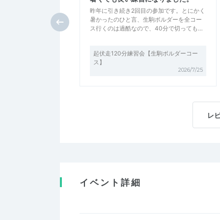
昨年に引き続き2回目の参加です。とにかく
暑かったのひと言、生駒ボルダーを全コー
ス行くのは過酷なので、40分で切っても…
起伏走120分練習会【生駒ボルダーコー
ス】
2026/7/25
レ
イベント詳細