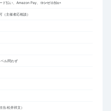
ド払い、Amazon Pay、
コンビニ払い
可（主催者応相談）
レベル問わず
担当:松井祥文）