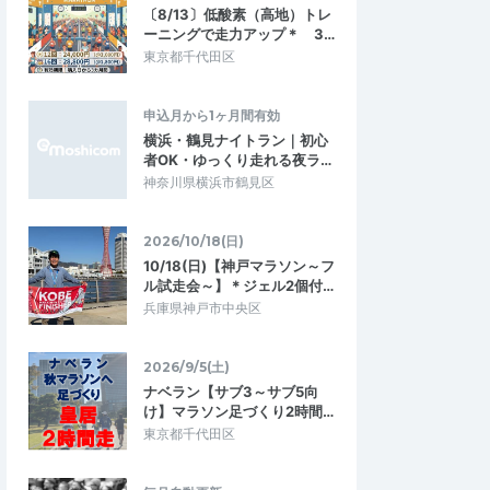
〔8/13〕低酸素（高地）トレ
を利用した1周4kmの
序盤で足に痛みが出てしまい、最後まで一
ーニングで走力アップ＊ 3…
ました。3周目から徐々
緒に走ることはできませんでしたが、大阪
東京都千代田区
のの、気持ちで最後…
城周辺を案内していただいて、色々なお…
申込月から1ヶ月間有効
練習会 4K×4セット
ロングインターバル走練習会【大阪城公
園】
横浜・鶴見ナイトラン｜初心
2026/6/27
2026/6/13
者OK・ゆっくり走れる夜ラ…
神奈川県横浜市鶴見区
2026/10/18(日)
10/18(日)【神戸マラソン～フ
ル試走会～】＊ジェル2個付…
兵庫県神戸市中央区
2026/9/5(土)
ナベラン【サブ3～サブ5向
け】マラソン足づくり2時間…
東京都千代田区