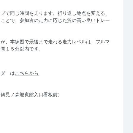
ープで同じ時間を走ります。折り返し地点を変える、
ることで、参加者の走力に応じた質の高い良いトレー
。
すが、本練習で最後まで走れる走力レベルは、フルマ
時間１５分以内です。
ンダーは
こちらから
（
鶴見ノ森迎賓館入口看板前）