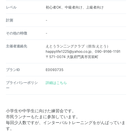
レベル
初心者OK、中級者向け、上級者向け
計測
-
その他の特徴
-
主催者連絡先
えとうラン二ングクラブ（担当:えとう）
happylife1225@yahoo.co.jp、090-9166-1191
〒571-0074 大阪府門真市宮前町
プランID
E0093735
プライバシーポリシ
詳細はこちら
ー
小学生や中学生に向けた練習会です。
市民ランナーもたまに参加しています。
毎回少人数ですが、インターバルトレーニングをがんばっていま
す。