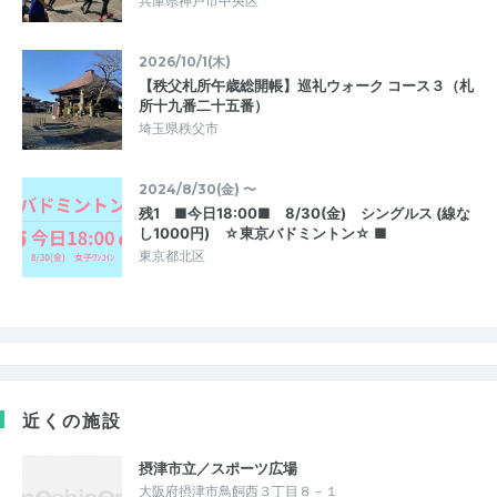
兵庫県神戸市中央区
2026/10/1(木)
【秩父札所午歳総開帳】巡礼ウォーク コース３（札
所十九番二十五番）
埼玉県秩父市
2024/8/30(金) 〜
残1 ■今日18:00■ 8/30(金) シングルス (線な
し1000円) ☆東京バドミントン☆ ■
東京都北区
近くの施設
摂津市立／スポーツ広場
大阪府摂津市鳥飼西３丁目８－１