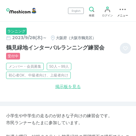
English
検索
ログイン
メニュー
ランニング
2023/9/28(木)～
大阪府（大阪市鶴見区）
鶴見緑地インターバルランニング練習会
受付中
メンバー・会員募集
50人～99人
初心者OK、中級者向け、上級者向け
掲示板を見る
小学生や中学生の走るのが好きな子向けの練習会です。
市民ランナーもたまに参加しています。