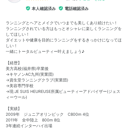
本人確認済み
電話確認済み
ランニングとヘアとメイクでいつまでも美しくあり続けたい！
ランニングされている方はもっとオシャレに楽しくランニングを
してほしい！
ダイエットや健康を目的にランニングをするきっかけになってほ
しい！
一緒にトータルビューティー叶えましょう♪
【経歴】
美方高校(福井県)卒業後
→キヤノンAC九州(実業団)
→資生堂ランニングクラブ(実業団)
→美容専門学校
→現:JE SUIS HEUREUSE所属ビューティーアドバイザー(ジェス
ィーウール)
【実績】
2009年 ジュニアオリンピック C800m 4位
2011年 全中陸上 800m 8位
3年連続インターハイ出場