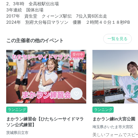
2、3年時 全高校駅伝出場
3年連続 国体出場
2017年 資生堂 クィーンズ駅伝 7位入賞6区出走
2024年 別府大分毎日マラソン 優勝 ２時間４０分１８秒PB
一覧を見る
この主催者の他のイベント
受付中
ランニング
ランニング
まかラン練習会【ひたちシーサイドマラ
まかラン練in大宮公園
ソン公式練習】
埼玉県さいたま市大宮区
茨城県日立市
美しいフォームでスピ