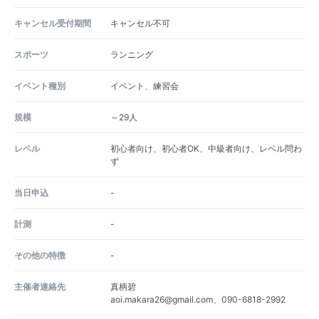
キャンセル受付期間
キャンセル不可
スポーツ
ランニング
イベント種別
イベント、練習会
規模
～29人
レベル
初心者向け、初心者OK、中級者向け、レベル問わ
ず
当日申込
-
計測
-
その他の特徴
-
主催者連絡先
真柄碧
aoi.makara26@gmail.com、090-6818-2992