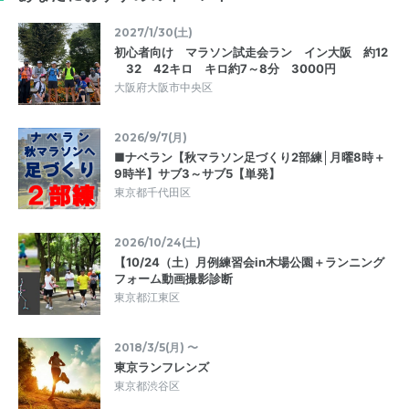
2027/1/30(土)
初心者向け マラソン試走会ラン イン大阪 約12
32 42キロ キロ約7～8分 3000円
大阪府大阪市中央区
2026/9/7(月)
■ナベラン【秋マラソン足づくり2部練│月曜8時＋
9時半】サブ3～サブ5【単発】
東京都千代田区
2026/10/24(土)
【10/24（土）月例練習会in木場公園＋ランニング
フォーム動画撮影診断
東京都江東区
2018/3/5(月) 〜
東京ランフレンズ
東京都渋谷区