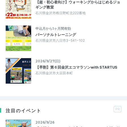
【超・初心者向け】ウォーキングからはじめるジョ
ギング教室
石川県金沢市稚日野町北222番地
申込月から1ヶ月間有効
パーソナルトレーニング
石川県金沢市八日市3−541−102
2026/9/27(日)
【早割】第６回金沢エコマラソンwith STARTUS
石川県金沢市大豆田本町
PR
注目のイベント
2026/9/26