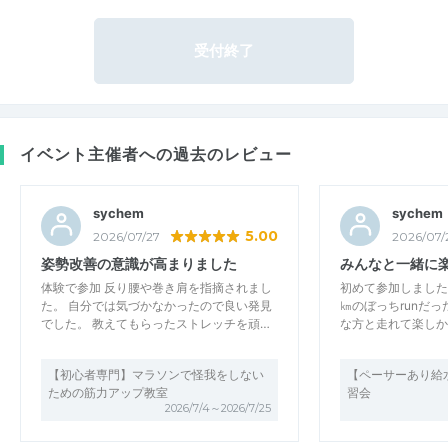
受付終了
イベント主催者への過去のレビュー
sychem
sychem
5.00
2026/07/27
2026/07/
姿勢改善の意識が高まりました
みんなと一緒に
体験で参加 反り腰や巻き肩を指摘されまし
初めて参加しました
た。 自分では気づかなかったので良い発見
㎞のぼっちrunだ
でした。 教えてもらったストレッチを頑…
な方と走れて楽しか
【初心者専門】マラソンで怪我をしない
【ペーサーあり給水
ための筋力アップ教室
習会
2026/7/4～2026/7/25