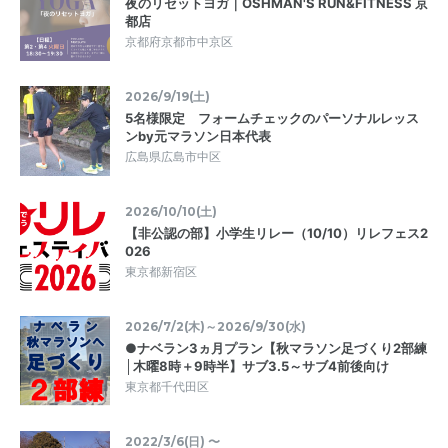
夜のリセットヨガ｜OSHMAN'S RUN&FITNESS 京
都店
京都府京都市中京区
2026/9/19(土)
5名様限定 フォームチェックのパーソナルレッス
ンby元マラソン日本代表
広島県広島市中区
2026/10/10(土)
【非公認の部】小学生リレー（10/10）リレフェス2
026
東京都新宿区
2026/7/2(木)～2026/9/30(水)
●ナベラン3ヵ月プラン【秋マラソン足づくり2部練
│木曜8時＋9時半】サブ3.5～サブ4前後向け
東京都千代田区
2022/3/6(日) 〜