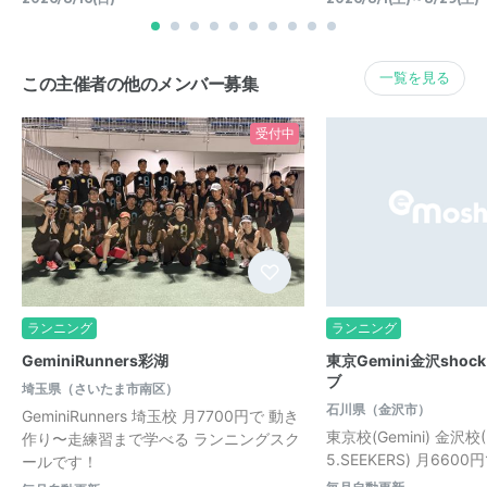
一覧を見る
この主催者の他のメンバー募集
受付中
ランニング
ランニング
GeminiRunners彩湖
東京Gemini金沢sho
ブ
埼玉県（さいたま市南区）
石川県（金沢市）
GeminiRunners 埼玉校 月7700円で 動き
東京校(Gemini) 金沢校(3
作り〜走練習まで学べる ランニングスク
5.SEEKERS) 月660
ールです！