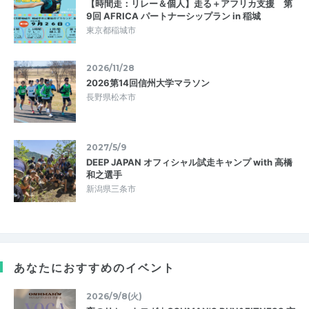
【時間走：リレー＆個人】走る＋アフリカ支援 第
9回 AFRICA パートナーシップラン in 稲城
東京都稲城市
2026/11/28
2026第14回信州大学マラソン
長野県松本市
2027/5/9
DEEP JAPAN オフィシャル試走キャンプ with 高橋
和之選手
新潟県三条市
あなたにおすすめのイベント
2026/9/8(火)