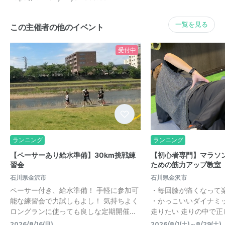
一覧を見る
この主催者の他のイベント
受付中
ランニング
ランニング
【ペーサーあり給水準備】30km挑戦練
【初心者専門】マラソ
習会
ための筋力アップ教室
石川県金沢市
石川県金沢市
ペーサー付き、給水準備！ 手軽に参加可
・毎回膝が痛くなって
能な練習会で力試しもよし！ 気持ちよく
・かっこいいダイナミ
ロングランに使っても良しな定期開催…
走りたい 走りの中で正
2026/8/16(日)
2026/8/1(土)～8/29(土)