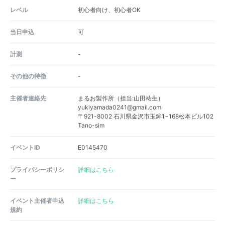
レベル
初心者向け、初心者OK
当日申込
可
計測
-
その他の特徴
-
主催者連絡先
まるお製作所（担当:山田祐生）
yukiyamada0241@gmail.com
〒921-8002 石川県金沢市玉鉾1−168松本ビル102
Tano-sim
イベントID
E0145470
プライバシーポリシ
詳細はこちら
ー
イベント主催者申込
詳細はこちら
規約