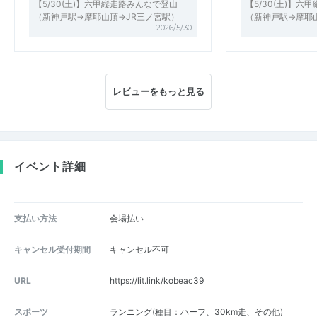
【5/30(土)】六甲縦走路みんなで登山
【5/30(土)】
（新神戸駅→摩耶山頂→JR三ノ宮駅）
（新神戸駅→摩耶
2026/5/30
レビューをもっと見る
イベント詳細
支払い方法
会場払い
キャンセル受付期間
キャンセル不可
URL
https://lit.link/kobeac39
スポーツ
ランニング(種目：ハーフ、30km走、その他)