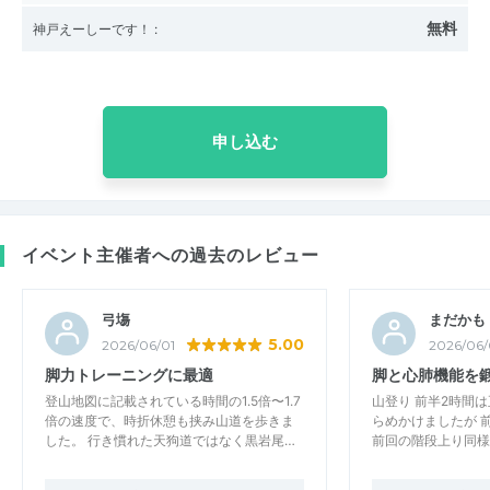
無料
神戸えーしーです！
:
申し込む
イベント主催者への過去のレビュー
弓塲
まだかも
5.00
2026/06/01
2026/06/
脚力トレーニングに最適
脚と心肺機能を
登山地図に記載されている時間の1.5倍〜1.7
山登り 前半2時間は
倍の速度で、時折休憩も挟み山道を歩きま
らめかけましたが 
した。 行き慣れた天狗道ではなく黒岩尾…
前回の階段上り同様