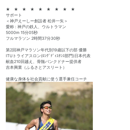
★ ★ ★ ★ ★ ★ ★ ★ ★
サポート
＜神戸えーしー創設者 松井一矢＞
愛称 : 神戸の鉄人、ウルトラマン
5000m 15分05秒
フルマラソン 2時間37分30秒
第2回神戸マラソン年代別19歳以下の部 優勝
ITUトライアスロン(ﾛﾝｸﾞﾃﾞｨｽﾀﾝｽ部門)日本代表
献血210回越え、骨髄バンクドナー提供者
吉本興業（ふるさとアスリート）
健康な身体を社会貢献に使う選手兼任コーチ