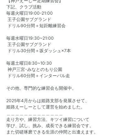
【神戸えーしー定期練習会】
下記、クラブ活動
毎週火曜日19:00-21:00
王子公園サブグランド
ドリル90分間＋短距離練習会
毎週水曜日19:30~21:00
王子公園サブグランド
ドリル30分間＋坂ダッシュ×7本
毎週土曜日8:30~10:30
神戸三宮･みなとのもり公園
ドリル60分間＋インターバル走
その他、専門的な練習会も開催中。
2025年4月からは姫路支部を発展させて、
姫路えーしーとして運営を始めました。
＿＿＿＿＿＿＿＿＿＿＿＿＿
走り方や、練習方法、キツイ練習について
学び、試し、挑み、成長できる練習会です。
また切磋琢磨できる生涯の仲間と出逢えます。