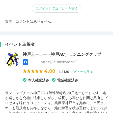
ログインしてコメントを書く
質問・コメントはありません。
イベント主催者
神戸えーしー（神戸AC）ランニングクラブ
https://lit.link/kobeac39
4.88
139
レビューを見る
本人確認済み
電話確認済み
ランニングチーム神戸AC（陸連登録名:神戸えーしー）です。走
る楽しさを究極に追求しながら、成長する喜びを仲間と共有しプ
ロセスを味わうコミュニティ。兵庫県神戸市を拠点に、市民ラン
ナーも競技者も共存しながら一緒に練習を積み重ねてます。松井
一矢代表によるランニングレッスン有り。私たちと共に強くなり