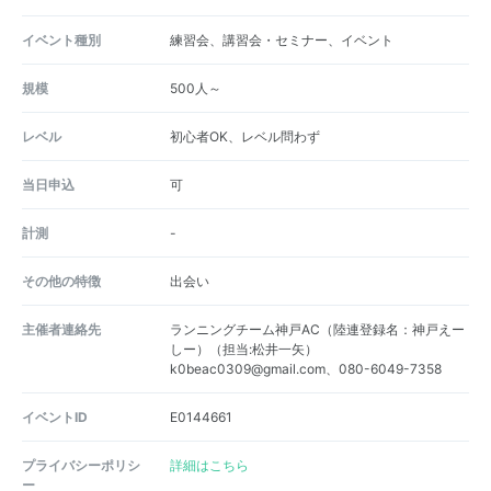
イベント種別
練習会、講習会・セミナー、イベント
規模
500人～
レベル
初心者OK、レベル問わず
当日申込
可
計測
-
その他の特徴
出会い
主催者連絡先
ランニングチーム神戸AC（陸連登録名：神戸えー
しー）（担当:松井一矢）
k0beac0309@gmail.com、080-6049-7358
イベントID
E0144661
プライバシーポリシ
詳細はこちら
ー