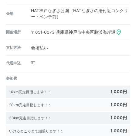
HAT神戸なぎさ公園（HATなぎさの湯付近コンクリ
会場
ートベンチ前）
開催場所
〒651-0073
兵庫県神戸市中央区脇浜海岸通
支払方法
会場払い
代理申込
可
参加費
1,000円
10km完走目指します！
:
1,000円
20km完走目指します！
:
1,000円
30km完走目指します！
:
1,000円
いけるところまで頑張ります！
: