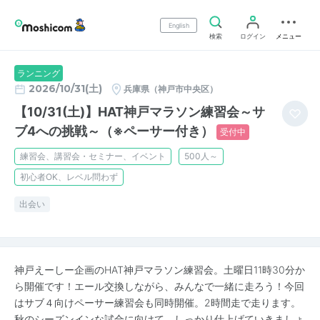
English
検索
ログイン
メニュー
ランニング
2026/10/31(土)
兵庫県（神戸市中央区）
【10/31(土)】HAT神戸マラソン練習会～サ
ブ4への挑戦～（※ペーサー付き）
受付中
練習会、講習会・セミナー、イベント
500人～
初心者OK、レベル問わず
出会い
神戸えーしー企画のHAT神戸マラソン練習会。土曜日11時30分か
ら開催です！エール交換しながら、みんなで一緒に走ろう！今回
はサブ４向けペーサー練習会も同時開催。2時間走で走ります。
秋のシーズンインな試合に向けて、しっかり仕上げていきましょ