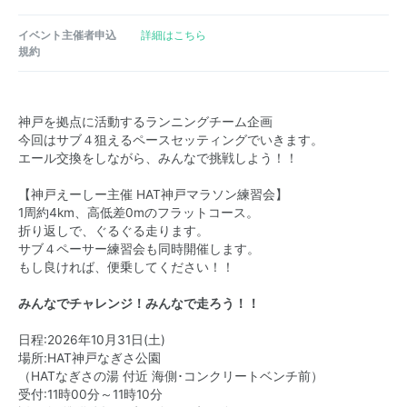
イベント主催者申込
詳細はこちら
規約
神戸を拠点に活動するランニングチーム企画
今回はサブ４狙えるペースセッティングでいきます。
エール交換をしながら、みんなで挑戦しよう！！
【神戸えーしー主催 HAT神戸マラソン練習会】
1周約4km、高低差0mのフラットコース。
折り返しで、ぐるぐる走ります。
サブ４ペーサー練習会も同時開催します。
もし良ければ、便乗してください！！
みんなでチャレンジ！みんなで走ろう！！
日程:2026年10月31日(土)
場所:HAT神戸なぎさ公園
（HATなぎさの湯 付近 海側･コンクリートベンチ前）
受付:11時00分～11時10分