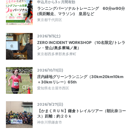
申込月から3ヶ月間有効
ランニングパーソナルトレーニング 60分or90分
(長距離走、マラソン) 皇居など
東京都千代田区
2026/9/5(土)
ZERO INCIDENT WORKSHOP （10名限定/トレラ
ン・登山/奥多摩鳩ノ巣）
東京都西多摩郡奥多摩町
2026/10/11(日)
庄内緑地グリーンランニング（30km20km10km
＋30kmリレー）65th
愛知県名古屋市西区
2026/9/27(日)
【かまくＲＵＮ】鎌倉トレイルツアー（朝比奈コー
ス）距離：約２０ｋ
神奈川県鎌倉市