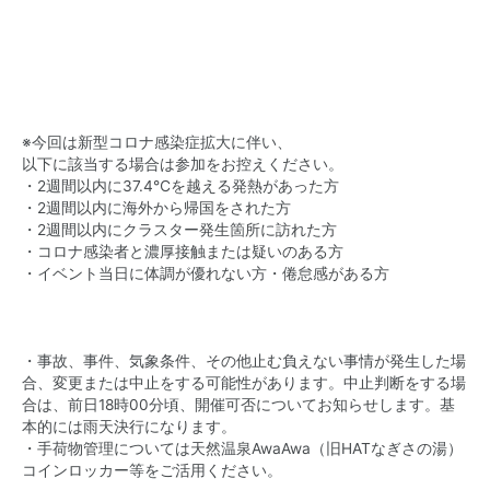
※今回は新型コロナ感染症拡大に伴い、
以下に該当する場合は参加をお控えください。
・2週間以内に37.4℃を越える発熱があった方
・2週間以内に海外から帰国をされた方
・2週間以内にクラスター発生箇所に訪れた方
・コロナ感染者と濃厚接触または疑いのある方
・イベント当日に体調が優れない方・倦怠感がある方
・事故、事件、気象条件、その他止む負えない事情が発生した場
合、変更または中止をする可能性があります。中止判断をする場
合は、前日18時00分頃、開催可否についてお知らせします。基
本的には雨天決行になります。
・手荷物管理については天然温泉AwaAwa（旧HATなぎさの湯）
コインロッカー等をご活用ください。