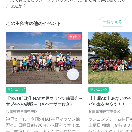
ませんか？
一覧を見る
この主催者の他のイベント
受付中
ランニング
ランニング
【10/18(日)】HAT神戸マラソン練習会～
【土曜AC】みなとの
サブ4への挑戦～（※ペーサー付き）
バル走をやろう！！
兵庫県神戸市中央区
兵庫県神戸市中央区
神戸えーしー企画のHAT神戸マラソン練
ランニングチーム神戸
習会。日曜日8時30分から開催です！エ
土曜日 朝練（８時３０
ール交換しながら、みんなで一緒に走…
分）みなとのもり公園