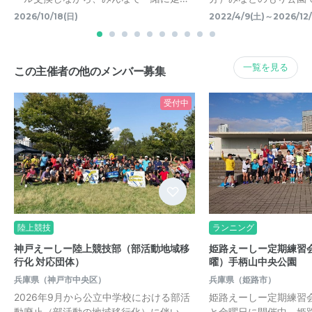
2026/10/18(日)
2022/4/9(土)～2026/12/
一覧を見る
この主催者の他のメンバー募集
受付中
陸上競技
ランニング
神戸えーしー陸上競技部（部活動地域移
姫路えーしー定期練習
行化 対応団体）
曜）手柄山中央公園
兵庫県（神戸市中央区）
兵庫県（姫路市）
2026年9月から公立中学校における部活
姫路えーしー定期練習
動廃止（部活動の地域移行化）に伴い、
と金曜日に開催中。姫