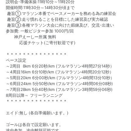
説明会･準備体操:11時10分～11時20分
開催時間:11時30分～14時30分頃まで
趣旨①:マラソン本番でペースメーカーを務める為の練習会
趣旨②:走り慣れることを目標にした練習及び実力確認
趣旨③:各種マラソン大会に向けた鍛錬及び、交流･出逢い
参加費: 一般ビジター参加 1000円/回
神戸えーしー所属 無料
応援チケット(ご寄付歓迎です)
＊＊＊＊＊＊＊＊＊＊＊＊＊＊＊
ペース設定
～2周目 8km 6分20秒/km (フルマラソン4時間27分14秒）
～4周目16km 6分10秒/km (フルマラソン4時間20分12秒）
～5周目20km 6分00秒/km (フルマラソン4時間13分10秒）
～6周目24km 5分50秒/km (フルマラソン4時間06分08秒)
～7周目28km 5分40秒/km (フルマラソン3時間59分06秒)
8周目以降～ フリーランニング
＊＊＊＊＊＊＊＊＊＊＊＊＊＊＊
エイド:無し (各自準備願います。)
ゴールは各自で設定願います。
途中参加、途中離脱可能です。