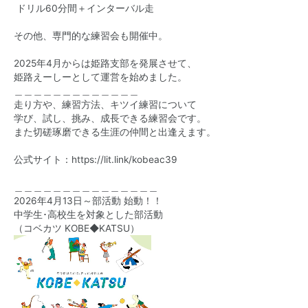
ドリル60分間＋インターバル走
その他、専門的な練習会も開催中。
2025年4月からは姫路支部を発展させて、
姫路えーしーとして運営を始めました。
＿＿＿＿＿＿＿＿＿＿＿＿＿
走り方や、練習方法、キツイ練習について
学び、試し、挑み、成長できる練習会です。
また切磋琢磨できる生涯の仲間と出逢えます。
公式サイト：
https://lit.link/kobeac39
＿＿＿＿＿＿＿＿＿＿＿＿＿＿＿
2026年4月13日～部活動 始動！！
中学生･高校生を対象とした部活動
（コベカツ KOBE◆KATSU）