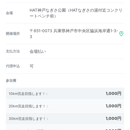
HAT神戸なぎさ公園（HATなぎさの湯付近コンクリ
会場
ートベンチ前）
〒651-0073
兵庫県神戸市中央区脇浜海岸通1-3-
開催場所
3
支払方法
会場払い
代理申込
可
参加費
1,000円
10km完走目指します！
:
1,000円
20km完走目指します！
:
1,000円
30km完走目指します！
: