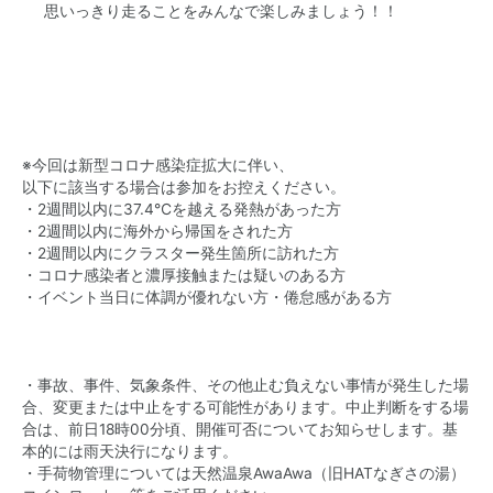
思いっきり走ることをみんなで楽しみましょう！！
※今回は新型コロナ感染症拡大に伴い、
以下に該当する場合は参加をお控えください。
・2週間以内に37.4℃を越える発熱があった方
・2週間以内に海外から帰国をされた方
・2週間以内にクラスター発生箇所に訪れた方
・コロナ感染者と濃厚接触または疑いのある方
・イベント当日に体調が優れない方・倦怠感がある方
・事故、事件、気象条件、その他止む負えない事情が発生した場
合、変更または中止をする可能性があります。中止判断をする場
合は、前日18時00分頃、開催可否についてお知らせします。基
本的には雨天決行になります。
・手荷物管理については天然温泉AwaAwa（旧HATなぎさの湯）