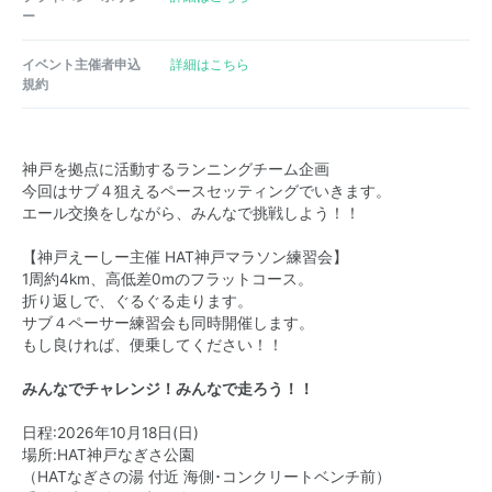
ー
イベント主催者申込
詳細はこちら
規約
神戸を拠点に活動するランニングチーム企画
今回はサブ４狙えるペースセッティングでいきます。
エール交換をしながら、みんなで挑戦しよう！！
【神戸えーしー主催 HAT神戸マラソン練習会】
1周約4km、高低差0mのフラットコース。
折り返しで、ぐるぐる走ります。
サブ４ペーサー練習会も同時開催します。
もし良ければ、便乗してください！！
みんなでチャレンジ！みんなで走ろう！！
日程:2026年10月18日(日)
場所:HAT神戸なぎさ公園
（HATなぎさの湯 付近 海側･コンクリートベンチ前）