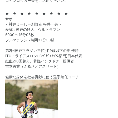
コインロッカー等をご活用ください。
★ ★ ★ ★ ★ ★ ★ ★ ★
サポート
＜神戸えーしー創設者 松井一矢＞
愛称 : 神戸の鉄人、ウルトラマン
5000m 15分05秒
フルマラソン 2時間37分30秒
第2回神戸マラソン年代別19歳以下の部 優勝
ITUトライアスロン(ﾛﾝｸﾞﾃﾞｨｽﾀﾝｽ部門)日本代表
献血210回越え、骨髄バンクドナー提供者
吉本興業（ふるさとアスリート）
健康な身体を社会貢献に使う選手兼任コーチ