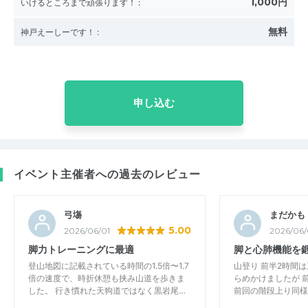
1,000円
いけるところまで頑張ります！
:
無料
神戸えーしーです！
:
申し込む
イベント主催者への過去のレビュー
弓塲
まだかも
5.00
2026/06/01
2026/06/
脚力トレーニングに最適
脚と心肺機能を
登山地図に記載されている時間の1.5倍〜1.7
山登り 前半2時間は
倍の速度で、時折休憩も挟み山道を歩きま
らめかけましたが 
した。 行き慣れた天狗道ではなく黒岩尾…
前回の階段上り同様