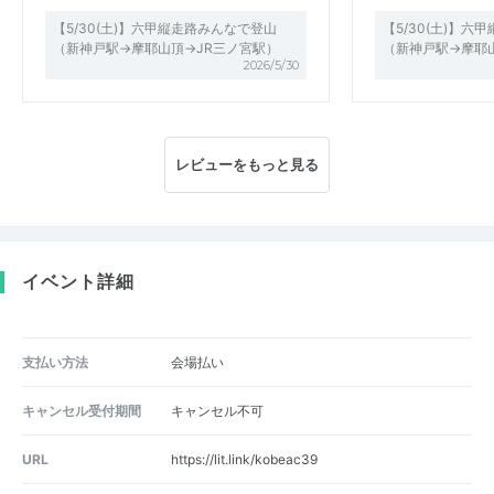
【5/30(土)】六甲縦走路みんなで登山
【5/30(土)】
（新神戸駅→摩耶山頂→JR三ノ宮駅）
（新神戸駅→摩耶
2026/5/30
レビューをもっと見る
イベント詳細
支払い方法
会場払い
キャンセル受付期間
キャンセル不可
URL
https://lit.link/kobeac39