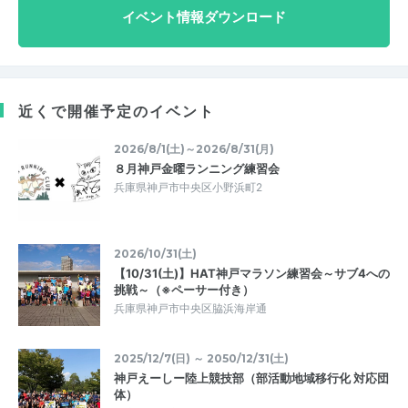
イベント情報ダウンロード
近くで開催予定のイベント
2026/8/1(土)～2026/8/31(月)
８月神戸金曜ランニング練習会
兵庫県神戸市中央区小野浜町2
2026/10/31(土)
【10/31(土)】HAT神戸マラソン練習会～サブ4への
挑戦～（※ペーサー付き）
兵庫県神戸市中央区脇浜海岸通
2025/12/7(日) ～ 2050/12/31(土)
神戸えーしー陸上競技部（部活動地域移行化 対応団
体）