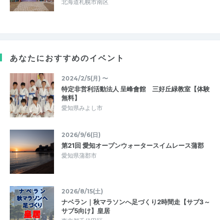
北海道札幌市南区
あなたにおすすめのイベント
2024/2/5(月) 〜
特定非営利活動法人 呈峰會館 三好丘緑教室【体験
無料】
愛知県みよし市
2026/9/6(日)
第21回 愛知オープンウォータースイムレース蒲郡
愛知県蒲郡市
2026/8/15(土)
ナベラン｜秋マラソンへ足づくり2時間走【サブ3～
サブ5向け】皇居