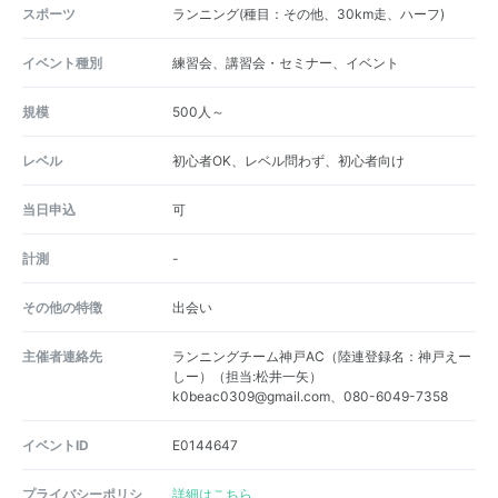
スポーツ
ランニング(種目：その他、30km走、ハーフ)
イベント種別
練習会、講習会・セミナー、イベント
規模
500人～
レベル
初心者OK、レベル問わず、初心者向け
当日申込
可
計測
-
その他の特徴
出会い
主催者連絡先
ランニングチーム神戸AC（陸連登録名：神戸えー
しー）（担当:松井一矢）
k0beac0309@gmail.com、080-6049-7358
イベントID
E0144647
プライバシーポリシ
詳細はこちら