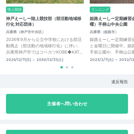
陸上競技
ランニング
神戸えーしー陸上競技部（部活動地域移
姫路えーしー定期練習
行化 対応団体）
曜）手柄山中央公園
兵庫県（神戸市中央区）
兵庫県（姫路市）
2026年9月から公立中学校における部活
姫路えーしー定期練習
動廃止（部活動の地域移行化）に伴い、
と金曜日に開催中。姫
兵庫県神戸市ではコベカツKOBE◆KAT…
手前公園や、手柄山公
2025/12/7(日) ～ 2050/12/31(土)
2023/2/7(火) ～ 2032/12
違反報告
主催者へ問い合わせ