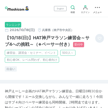
English
検索
ログイン
メニュー
ランニング
2026/10/18(日)
兵庫県（神戸市中央区）
【10/18(日)】HAT神戸マラソン練習会～サ
ブ4への挑戦～（※ペーサー付き）
受付中
練習会、講習会・セミナー、イベント
500人～
初心者OK、レベル問わず、初心者向け
出会い
神戸えーしー企画のHAT神戸マラソン練習会。日曜日8時30分か
ら開催です！エール交換しながら、みんなで一緒に走ろう！今回
はサブ４向けペーサー練習会も同時開催。2時間走で走ります。
秋のシーズンインな試合に向けて、しっかり仕上げていきましょ