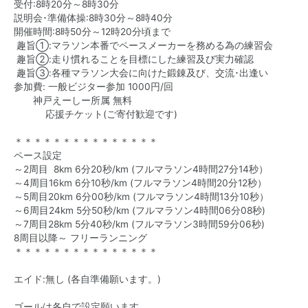
受付:8時20分～8時30分
説明会･準備体操:8時30分～8時40分
開催時間:8時50分～12時20分頃まで
趣旨①:マラソン本番でペースメーカーを務める為の練習会
趣旨②:走り慣れることを目標にした練習及び実力確認
趣旨③:各種マラソン大会に向けた鍛錬及び、交流･出逢い
参加費: 一般ビジター参加 1000円/回
神戸えーしー所属 無料
応援チケット(ご寄付歓迎です)
＊＊＊＊＊＊＊＊＊＊＊＊＊＊＊
ペース設定
～2周目 8km 6分20秒/km (フルマラソン4時間27分14秒）
～4周目16km 6分10秒/km (フルマラソン4時間20分12秒）
～5周目20km 6分00秒/km (フルマラソン4時間13分10秒）
～6周目24km 5分50秒/km (フルマラソン4時間06分08秒)
～7周目28km 5分40秒/km (フルマラソン3時間59分06秒)
8周目以降～ フリーランニング
＊＊＊＊＊＊＊＊＊＊＊＊＊＊＊
エイド:無し (各自準備願います。)
ゴールは各自で設定願います。