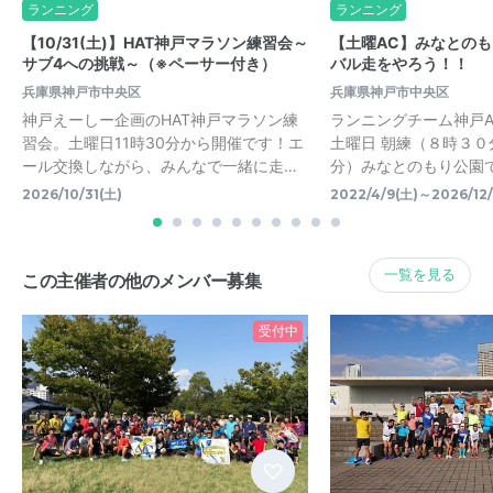
ランニング
ランニング
【10/31(土)】HAT神戸マラソン練習会～
【土曜AC】みなとの
サブ4への挑戦～（※ペーサー付き）
バル走をやろう！！
兵庫県神戸市中央区
兵庫県神戸市中央区
神戸えーしー企画のHAT神戸マラソン練
ランニングチーム神戸
習会。土曜日11時30分から開催です！エ
土曜日 朝練（８時３０
ール交換しながら、みんなで一緒に走…
分）みなとのもり公園
2026/10/31(土)
2022/4/9(土)～2026/12/
一覧を見る
この主催者の他のメンバー募集
受付中