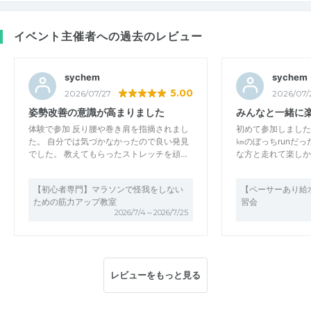
イベント主催者への過去のレビュー
sychem
sychem
5.00
2026/07/27
2026/07/
姿勢改善の意識が高まりました
みんなと一緒に
体験で参加 反り腰や巻き肩を指摘されまし
初めて参加しました
た。 自分では気づかなかったので良い発見
㎞のぼっちrunだ
でした。 教えてもらったストレッチを頑…
な方と走れて楽しか
【初心者専門】マラソンで怪我をしない
【ペーサーあり給水
ための筋力アップ教室
習会
2026/7/4～2026/7/25
レビューをもっと見る