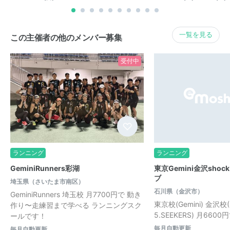
一覧を見る
この主催者の他のメンバー募集
受付中
ランニング
ランニング
GeminiRunners彩湖
東京Gemini金沢sho
ブ
埼玉県（さいたま市南区）
石川県（金沢市）
GeminiRunners 埼玉校 月7700円で 動き
東京校(Gemini) 金沢校(3
作り〜走練習まで学べる ランニングスク
5.SEEKERS) 月660
ールです！
毎月自動更新
毎月自動更新