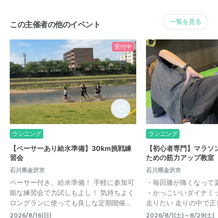
一覧を見る
この主催者の他のイベント
受付中
ランニング
ランニング
【ペーサーあり給水準備】30km挑戦練
【初心者専門】マラソ
習会
ための筋力アップ教室
石川県金沢市
石川県金沢市
ペーサー付き、給水準備！ 手軽に参加可
・毎回膝が痛くなって
能な練習会で力試しもよし！ 気持ちよく
・かっこいいダイナミ
ロングランに使っても良しな定期開催…
走りたい 走りの中で正
2026/8/16(日)
2026/8/1(土)～8/29(土)