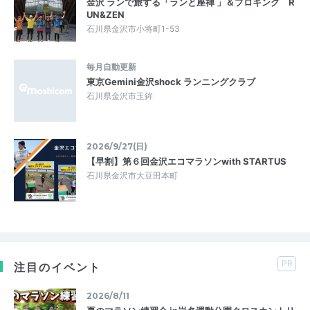
金沢 ランで旅する「ランと座禅 」＆プロギング R
UN&ZEN
石川県金沢市小将町1-53
毎月自動更新
東京Gemini金沢shock ランニングクラブ
石川県金沢市玉鉾
2026/9/27(日)
【早割】第６回金沢エコマラソンwith STARTUS
石川県金沢市大豆田本町
PR
注目のイベント
2026/8/11