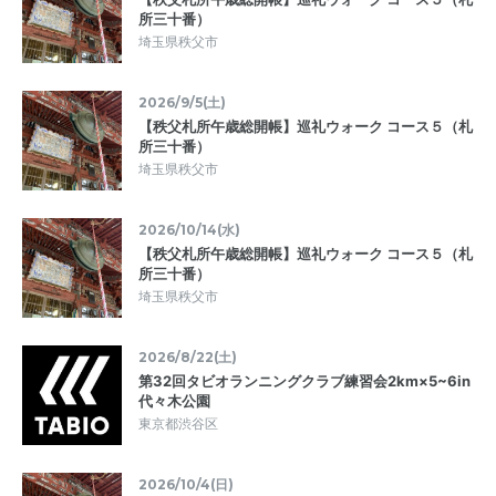
所三十番）
埼玉県秩父市
2026/9/5(土)
【秩父札所午歳総開帳】巡礼ウォーク コース５（札
所三十番）
埼玉県秩父市
2026/10/14(水)
【秩父札所午歳総開帳】巡礼ウォーク コース５（札
所三十番）
埼玉県秩父市
2026/8/22(土)
第32回タビオランニングクラブ練習会2km×5~6in
代々木公園
東京都渋谷区
2026/10/4(日)