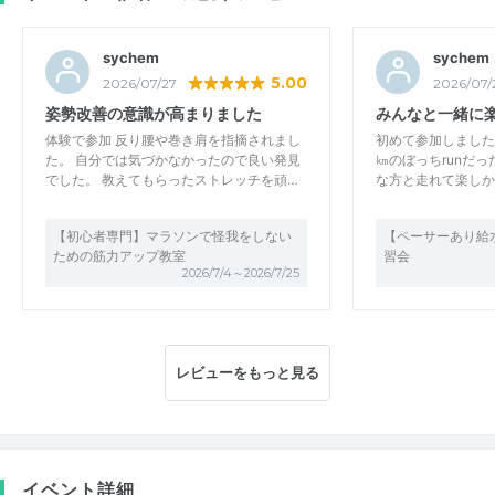
sychem
sychem
5.00
2026/07/27
2026/07/
姿勢改善の意識が高まりました
みんなと一緒に
体験で参加 反り腰や巻き肩を指摘されまし
初めて参加しました
た。 自分では気づかなかったので良い発見
㎞のぼっちrunだ
でした。 教えてもらったストレッチを頑…
な方と走れて楽しか
【初心者専門】マラソンで怪我をしない
【ペーサーあり給水
ための筋力アップ教室
習会
2026/7/4～2026/7/25
レビューをもっと見る
イベント詳細