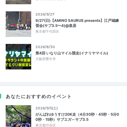
2026/9/27
9/27(日)【AMINO SAURUS presents】江戸城練
習会(サブ3.5〜4)@皇居
東京都千代田区
2026/8/30
第4回 いなり山マイル競走(イナリヤマイル)
大阪府豊中市
あなたにおすすめのイベント
2026/9/5(土)
がんばれゆうすけ20K走（4分30秒・45秒・5分0
0秒・15秒）サブエガ～サブ3.5
東京都渋谷区