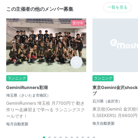
一覧を見る
この主催者の他のメンバー募集
受付中
ランニング
ランニング
GeminiRunners彩湖
東京Gemini金沢sho
ブ
埼玉県（さいたま市南区）
石川県（金沢市）
GeminiRunners 埼玉校 月7700円で 動き
東京校(Gemini) 金沢校(3
作り〜走練習まで学べる ランニングスク
5.SEEKERS) 月660
ールです！
毎月自動更新
毎月自動更新