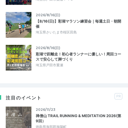
2026/8/16(日)
【8/16(日)】彩湖マラソン練習会｜毎週土日・朝開
催
埼玉県さいたま市桜区田島
2026/8/16(日)
彩湖で距離走！初心者ランナーに優しい！周回コー
スで安心して脚づくり
埼玉県戸田市重瀬
PR
注目のイベント
2026/11/23
禅僧山 TRAIL RUNNING & MEDITATION 2026(第
9回）
徳島県海部郡海陽町