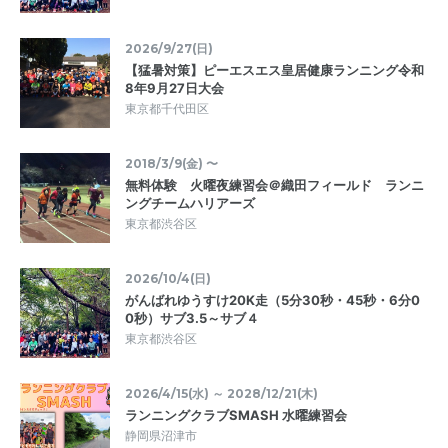
2026/9/27(日)
【猛暑対策】ピーエスエス皇居健康ランニング令和
8年9月27日大会
東京都千代田区
2018/3/9(金) 〜
無料体験 火曜夜練習会＠織田フィールド ランニ
ングチームハリアーズ
東京都渋谷区
2026/10/4(日)
がんばれゆうすけ20K走（5分30秒・45秒・6分0
0秒）サブ3.5～サブ４
東京都渋谷区
2026/4/15(水) ～ 2028/12/21(木)
ランニングクラブSMASH 水曜練習会
静岡県沼津市