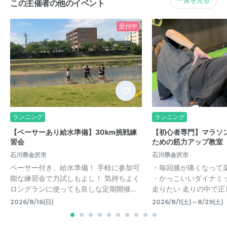
一覧を見る
この主催者の他のイベント
受付中
ランニング
ランニング
【ペーサーあり給水準備】30km挑戦練
【初心者専門】マラソ
習会
ための筋力アップ教室
石川県金沢市
石川県金沢市
ペーサー付き、給水準備！ 手軽に参加可
・毎回膝が痛くなって
能な練習会で力試しもよし！ 気持ちよく
・かっこいいダイナミ
ロングランに使っても良しな定期開催…
走りたい 走りの中で正
2026/8/16(日)
2026/8/1(土)～8/29(土)