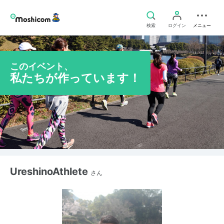
検索
ログイン
メニュー
このイベント、
私たちが作っています！
UreshinoAthlete
さん