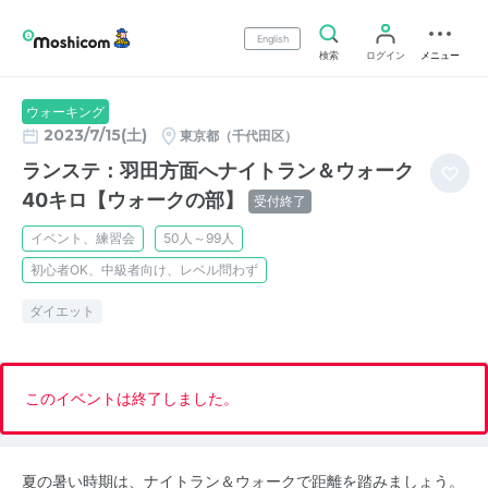
English
検索
ログイン
メニュー
ウォーキング
2023/7/15(土)
東京都（千代田区）
ランステ：羽田方面へナイトラン＆ウォーク
40キロ【ウォークの部】
受付終了
イベント、練習会
50人～99人
初心者OK、中級者向け、レベル問わず
ダイエット
このイベントは終了しました。
夏の暑い時期は、ナイトラン＆ウォークで距離を踏みましょう。