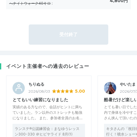
4,800円
へナイトウォーク40キロ
:
受付終了
イベント主催者への過去のレビュー
ちりぬる
やいたま
5.00
2026/08/03
2026/07/
とてもいい練習になりました
酷暑だけど楽し
実績のある方なので、会話がヒントに満ち
とても暑い日でした
ていました。ラン以外のストレッチも勉強
内で身体を冷やすこ
になりました。 また、参加者全員のお名…
さん挟んで頂いたの
ランステ®公認練習会：まなゆうレッス
キタさんの「祝日
ン300-330 ＠ヒビヤライド 8月(1)
行く！噴水ショー