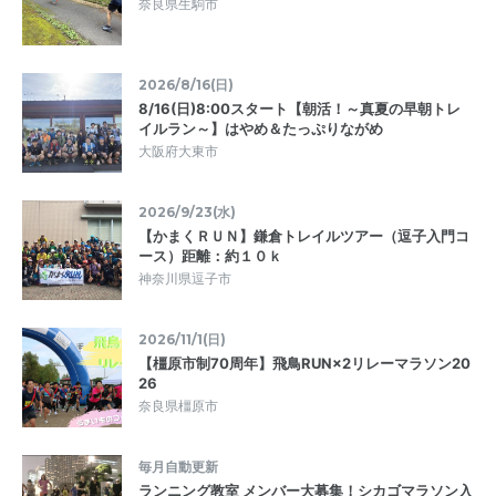
奈良県生駒市
2026/8/16(日)
8/16(日)8:00スタート【朝活！～真夏の早朝トレ
イルラン～】はやめ＆たっぷりながめ
大阪府大東市
2026/9/23(水)
【かまくＲＵＮ】鎌倉トレイルツアー（逗子入門コ
ース）距離：約１０ｋ
神奈川県逗子市
2026/11/1(日)
【橿原市制70周年】飛鳥RUN×2リレーマラソン20
26
奈良県橿原市
毎月自動更新
ランニング教室 メンバー大募集！シカゴマラソン入