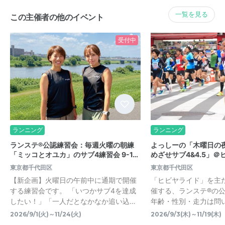
一覧を見る
この主催者の他のイベント
受付中
ランニング
ランニング
ランステ®公認練習会：毎週火曜の朝練
よっしーの「木曜日の
「ミッコとオユカ」のサブ4練習会 9-1…
めざせサブ4&4.5」＠ヒ
東京都千代田区
東京都千代田区
【新企画】火曜日の午前中に通期で開催
「ヒビヤライド」を主
する練習会です。 「いつかサブ4を達成
催する、ランステ®の
したい！」「一人だとなかなか追い込…
年齢・性別・走力は問
2026/9/1(火)～11/24(火)
2026/9/3(木)～11/19(木)