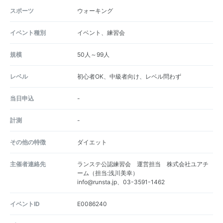
スポーツ
ウォーキング
イベント種別
イベント、練習会
規模
50人～99人
レベル
初心者OK、中級者向け、レベル問わず
当日申込
-
計測
-
その他の特徴
ダイエット
主催者連絡先
ランステ公認練習会 運営担当 株式会社ユアチ
ーム（担当:浅川美幸）
info@runsta.jp、03-3591-1462
イベントID
E0086240