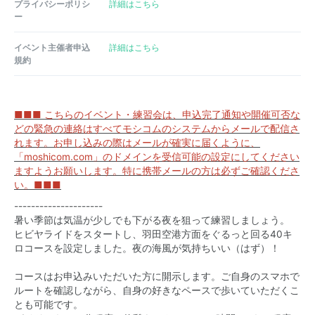
プライバシーポリシ
詳細はこちら
ー
イベント主催者申込
詳細はこちら
規約
■■■ こちらのイベント・練習会は、申込完了通知や開催可否な
どの緊急の連絡はすべてモシコムのシステムからメールで配信さ
れます。お申し込みの際はメールが確実に届くように、
「moshicom.com」のドメインを受信可能の設定にしてください
ますようお願いします。特に携帯メールの方は必ずご確認くださ
い。■■■
---------------------
暑い季節は気温が少しでも下がる夜を狙って練習しましょう。
ヒビヤライドをスタートし、羽田空港方面をぐるっと回る40キ
ロコースを設定しました。夜の海風が気持ちいい（はず）！
コースはお申込みいただいた方に開示します。ご自身のスマホで
ルートを確認しながら、自身の好きなペースで歩いていただくこ
とも可能です。