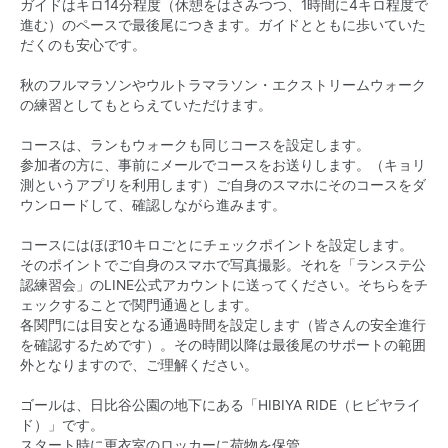
ガイドはキロ14分程度（休憩をはさみつつ、1時間に4キロ程度で
進む）のペースで最後尾につきます。ガイドとともに歩いていた
だくのも安心です。
秋のフルマラソンやウルトラマラソン・エクストリームウォーク
の練習としてもとらえていただけます。
コースは、ランもウォークも同じコースを設定します。
参加者の方に、事前にメールでコースをお送りします。（キョリ
測というアプリを利用します）ご自身のスマホにそのコースをダ
ウンロードして、確認しながら進みます。
コースにはほぼ10キロごとにチェックポイントを設定します。
そのポイントでご自身のスマホで写真撮影。それを「ランステ公
認練習会」のLINE公式アカウントに送ってください。そちらをチ
ェックすることで関門通過とします。
各関門には目安となる通過時間を設定します（皆さんの安全進行
を確認するためです）。その時間以降は最後尾のサポートの範囲
外となりますので、ご理解ください。
ゴールは、日比谷公園の地下にある「HIBIYA RIDE（ヒビヤライ
ド）」です。
スタート時に更衣室のロッカーに荷物を保管。