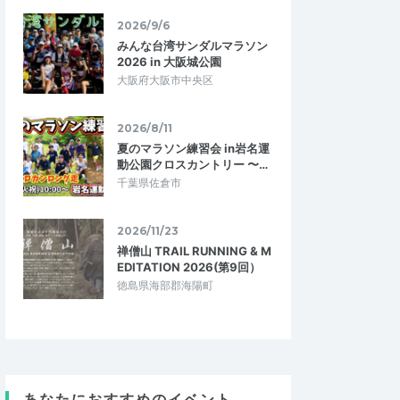
2026/9/6
みんな台湾サンダルマラソン
2026 in 大阪城公園
大阪府大阪市中央区
2026/8/11
夏のマラソン練習会 in岩名運
動公園クロスカントリー 〜…
千葉県佐倉市
2026/11/23
禅僧山 TRAIL RUNNING & M
EDITATION 2026(第9回）
浜ちゃん
徳島県海部郡海陽町
5.00
5.00
9
2026/05/14
学べます
大会前のフォーム確認
体の動かし方を、イベ
ハーフマラソン出場前に、以前教えて頂い
えていただくことがで
たフォームを確認するために参加しまし
りました。和気あい…
た。新たに教えて頂いたのも含めたエク…
あなたにおすすめのイベント