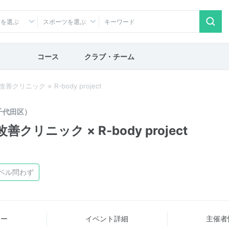
アを選ぶ
スポーツを選ぶ
コース
クラブ・チーム
クリニック × R-body project
千代田区）
クリニック × R-body project
ベル問わず
ュー
イベント詳細
主催者