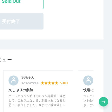
Sold Out
受付終了
ビュー
浜ちゃん
かまぴ
5.00
2026/05/24
2026/05/1
久しぶりの参加
快適に走る方法を
ハーフマラソン明けでのラン再開第一弾と
ランニングに必要な
して、これ以上ない良い刺激入れになると
ント全体を通して教
思い、参加しました。今までに繰り返し…
き、とても参考にな