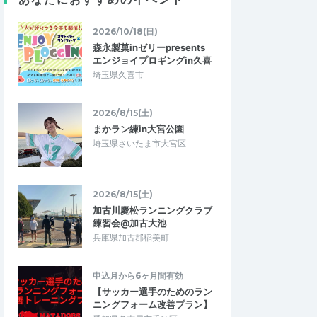
平坦インターバル走＋股
5/3(日)フォーム改善ワークショップ「地
3～5時間台の方対…
面からの反発を推進力に変える！"乗り…
2026/10/18(日)
2026/5/16
2026/5/3
森永製菓inゼリーpresents
エンジョイプロギングin久喜
埼玉県久喜市
2026/8/15(土)
まかラン練in大宮公園
埼玉県さいたま市大宮区
2026/8/15(土)
加古川麑松ランニングクラブ
練習会@加古大池
兵庫県加古郡稲美町
申込月から6ヶ月間有効
【サッカー選手のためのラン
ニングフォーム改善プラン】