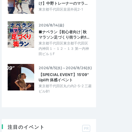
け】中野トレーナーのマラ…
東京都千代田区皇居外苑2-1
2026/8/14(金)
■ナベラン【初心者向け│秋
マラソン足づくり街ラン約1…
東京都千代田区東京都千代田区
内神田１－１２－１３ 第一内神
田ビル１F
2026/8/5(水)～2026/8/26(水)
【SPECIAL EVENT】15'09''
Uplift 体感イベント
東京都千代田区丸の内2-5-2 三菱
ビルB1
注目のイベント
PR