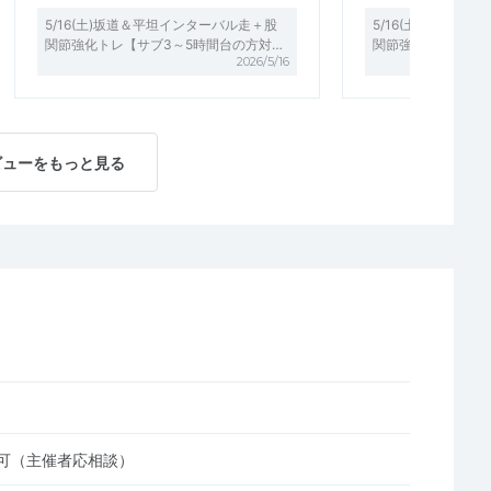
5/16(土)坂道＆平坦インターバル走＋股
5/16(土)坂道＆
関節強化トレ【サブ3～5時間台の方対…
関節強化トレ【サブ
2026/5/16
ビューをもっと見る
可（主催者応相談）