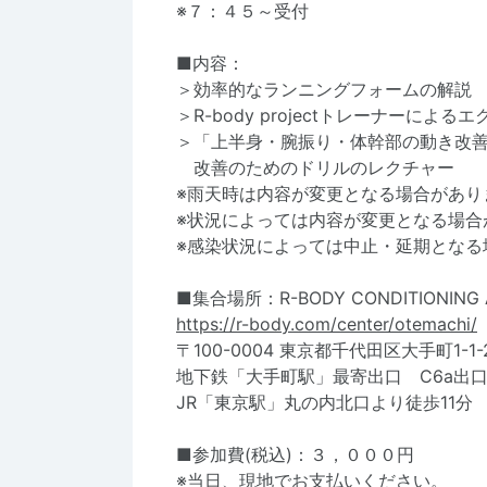
※７：４５～受付
■内容：
＞効率的なランニングフォームの解説
＞R-body projectトレーナーによ
＞「上半身・腕振り・体幹部の動き改
改善のためのドリルのレクチャー
※雨天時は内容が変更となる場合があり
※状況によっては内容が変更となる場合
※感染状況によっては中止・延期となる
■集合場所：R-BODY CONDITIONING
https://r-body.com/center/otemachi/
〒100-0004 東京都千代田区大手町1-1-
地下鉄「大手町駅」最寄出口 C6a出口
JR「東京駅」丸の内北口より徒歩11分
■参加費(税込)：３，０００円
※当日、現地でお支払いください。