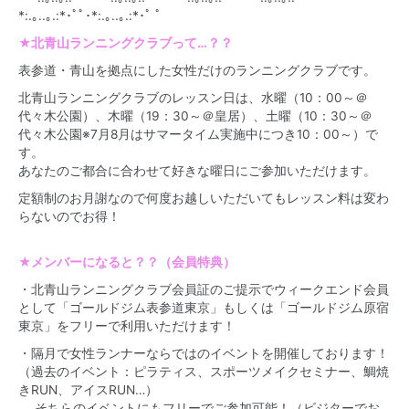
*:.｡..｡.:*･ﾟﾟ･*:.｡..｡.:*･ﾟ ﾟ
★北青山ランニングクラブって…？？
表参道・青山を拠点にした女性だけのランニングクラブです。
北青山ランニングクラブのレッスン日は、水曜（10：00～＠
代々木公園）、木曜（19：30～＠皇居）、土曜（10：30～＠
代々木公園※7月8月はサマータイム実施中につき10：00～）で
す。
あなたのご都合に合わせて好きな曜日にご参加いただけます。
定額制のお月謝なので何度お越しいただいてもレッスン料は変わ
らないのでお得！
★メンバーになると？？（会員特典）
・北青山ランニングクラブ会員証のご提示でウィークエンド会員
として「ゴールドジム表参道東京」もしくは「ゴールドジム原宿
東京」をフリーで利用いただけます！
・隔月で女性ランナーならではのイベントを開催しております！
（過去のイベント：ピラティス、スポーツメイクセミナー、鯛焼
きRUN、アイスRUN…）
そちらのイベントにもフリーでご参加可能！（ビジターでお