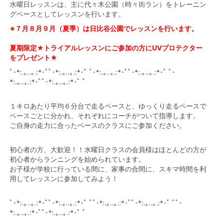
水曜日レッスンは、主に代々木公園（時々街ラン）をトレーニン
グベースとしてレッスンを行います。
※７月８月９月（夏季）は日比谷公園でレッスンを行います。
夏期限定★トライアルレッスンにご参加の方にUVプロテクター
をプレゼント★
ﾟ･*:.｡..｡.:*･ﾟﾟ･*:.｡..｡.:*･ﾟ ﾟ･*:.｡..｡.:*･ﾟﾟ･*:.｡..｡.:*･ﾟ ﾟ･
*:.｡..｡.:*･ﾟﾟ･*:.｡..｡.:*･ﾟ ﾟ
１キロあたり平均６分台で走るペースと、ゆっくり走るペースで
ペースごとに分かれ、それぞれにコーチがついて指導します。
ご自身の走力に合ったペースのクラスにご参加ください。
初心者の方、大歓迎！！水曜日クラスの会員様はほとんどの方が
初心者からランニングを始められています。
お子様が学校に行っている間に、家事の合間に、スキマ時間を利
用してレッスンに参加してみよう！
ﾟ･*:.｡..｡.:*･ﾟﾟ･*:.｡..｡.:*･ﾟ ﾟﾟ･*:.｡..｡.:*･ﾟﾟ･*:.｡..｡.:*･ﾟ ﾟﾟ･
*:.｡..｡.:*･ﾟﾟ･*:.｡..｡.:*･ﾟ ﾟ