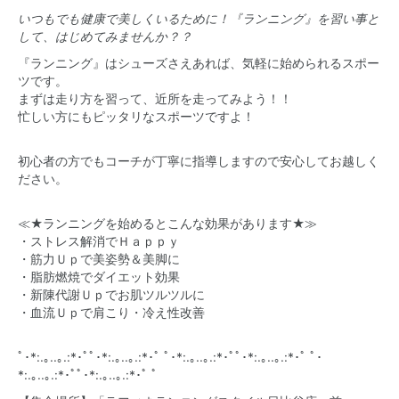
いつもでも健康で美しくいるために！『ランニング』を習い事と
して、はじめてみませんか？？
『ランニング』はシューズさえあれば、気軽に始められるスポー
ツです。
まずは走り方を習って、近所を走ってみよう！！
忙しい方にもピッタリなスポーツですよ！
初心者の方でもコーチが丁寧に指導しますので安心してお越しく
ださい。
≪★ランニングを始めるとこんな効果があります★≫
・ストレス解消でＨａｐｐｙ
・筋力Ｕｐで美姿勢＆美脚に
・脂肪燃焼でダイエット効果
・新陳代謝Ｕｐでお肌ツルツルに
・血流Ｕｐで肩こり・冷え性改善
ﾟ･*:.｡..｡.:*･ﾟﾟ･*:.｡..｡.:*･ﾟ ﾟ･*:.｡..｡.:*･ﾟﾟ･*:.｡..｡.:*･ﾟ ﾟ･
*:.｡..｡.:*･ﾟﾟ･*:.｡..｡.:*･ﾟ ﾟ