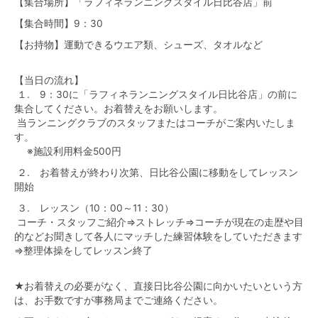
【集合場所】「
ラフィネランニングスタイル日比谷店
」前
【集合時間】9：30
【お持物】運動できるウエア類、シューズ、タオルなど
【当日の流れ】
１. 9：30に「ラフィネランニングスタイル日比谷店」の前に
集合してください。お着替えをお願いします。
当ランニングクラブのスタッフまたはコーチがご案内いたしま
す。
※施設利用料金500円
２. お着替えが終わり次第、日比谷公園に移動をしてレッスン
開始
３. レッスン（10：00～11：30）
コーチ・スタッフご紹介⇒ストレッチ⇒コーチが現在の走歴や目
的などお聞きして各人にマッチした練習体験をしていただきます
⇒整理体操をしてレッスン終了
★お着替えの必要がなく、直接日比谷公園に向かいたいという方
は、お手数ですが事務局までご連絡ください。