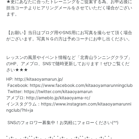
★更にあなたに合ったトレーニングをご提案する為、お申込後に
担当コーチよりヒアリングメールをさせていただく場合がござい
ます。
【お願い】当日はブログ用やSNS用にお写真を撮らせて頂く場合
がございます。写真ＮＧの方は予めコーチにお申し出ください。
レッスンの風景やイベント情報など「北青山ランニングクラブ」
のHP、アメブロ、SNSで随時更新しております！ぜひご覧くだ
さい★★★
HP:
http://kitaaoyamarun.jp/
Facebook:
https://www.facebook.com/kitaaoyamarunningclub
Twitter:
https://twitter.com/kitaaoyamarun
アメブロ:
http://ameblo.jp/kitaaoyama-rc/
インスタグラム：
https://www.instagram.com/kitaaoyamarunni
ngclub/?hl=ja
SNSのフォロワー募集中！お気軽にフォローください(^^)
ﾟ･*:.｡..｡.:*･ﾟﾟ･*:.｡..｡.:*･ﾟ ﾟ･*:.｡..｡.:*･ﾟﾟ･*:.｡..｡.:*･ﾟ ﾟ･