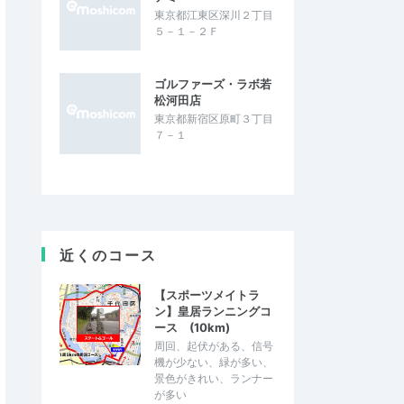
東京都江東区深川２丁目
５－１－２Ｆ
ゴルファーズ・ラボ若
松河田店
東京都新宿区原町３丁目
７－１
近くのコース
【スポーツメイトラ
ン】皇居ランニングコ
ース (10km)
周回、起伏がある、信号
機が少ない、緑が多い、
景色がきれい、ランナー
が多い