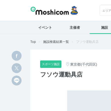
エリ
イベント
主催者
施設
Top
施設検索結果一覧
フソウ運動具店
東京都(千代田区)
スポーツ施設
フソウ運動具店