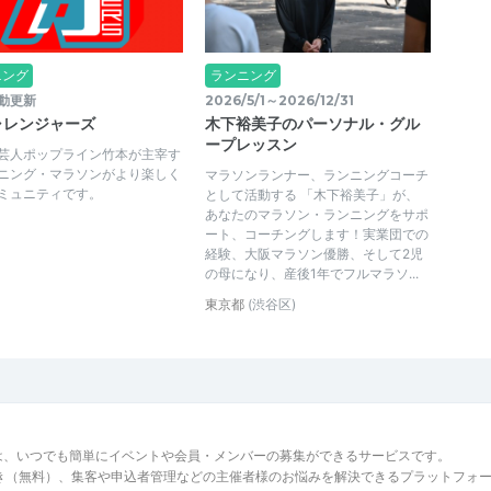
ニング
ランニング
動更新
2026/5/1～2026/12/31
ャレンジャーズ
木下裕美子のパーソナル・グル
ープレッスン
芸人ポップライン竹本が主宰す
ニング・マラソンがより楽しく
マラソンランナー、ランニングコーチ
ミュニティです。
として活動する 「木下裕美子」が、
あなたのマラソン・ランニングをサポ
ート、コーチングします！実業団での
経験、大阪マラソン優勝、そして2児
の母になり、産後1年でフルマラソ...
東京都
(渋谷区)
は、いつでも簡単にイベントや会員・メンバーの募集ができるサービスです。
でき（無料）、集客や申込者管理などの主催者様のお悩みを解決できるプラットフォ