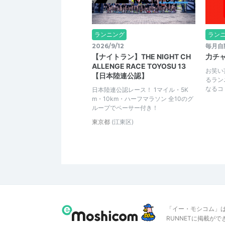
ランニング
ラン
2026/9/12
毎月自
【ナイトラン】THE NIGHT CH
力チ
ALLENGE RACE TOYOSU 13
お笑い
【日本陸連公認】
るラン
なるコ
日本陸連公認レース！ 1マイル・5K
m・10km・ハーフマラソン 全10のグ
ループでペーサー付き！
東京都
(江東区)
「イー・モシコム」
RUNNETに掲載が