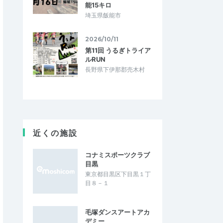
能15キロ
埼玉県飯能市
2026/10/11
第11回 うるぎトライア
ルRUN
長野県下伊那郡売木村
近くの施設
コナミスポーツクラブ
目黒
東京都目黒区下目黒１丁
目８－１
毛塚ダンスアートアカ
デミー