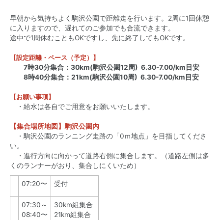
早朝から気持ちよく駒沢公園で距離走を行います。2周に1回休憩
に入りますので、遅れてのご参加でも合流できます。
途中で1周休むこともOKですし、先に終了してもOKです。
【設定距離・ペース（予定）】
7時30分集合：30km(駒沢公園12周) 6.30-7.00/km目安
8時40分集合：21km(駒沢公園10周) 6.30-7.00/km目安
【お願い事項】
・給水は各自でご用意をお願いいたします。
【集合場所地図】駒沢公園内
・駒沢公園のランニング走路の「0ｍ地点」を目指してくださ
い。
・進行方向に向かって道路右側に集合します。（道路左側は多
くのランナーがおり、集合しにくいため）
07:20〜
受付
07:30～
30km組集合
08:40〜
21km組集合