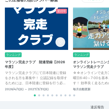
受付中
ランニング
ランニング
マラソン完走クラブ 陸連登録【2026
オンライントレーニン
年度】
マラソン完走クラブ
マラソン完走クラブにて日本陸連に登録
☆☆オンラインで走力
をされる方を募集中！ 公認記録を取得す
曜日6:40～7:00を
るためには、日本陸連に登録を行う必…
す！ 効率良く走るための
2026/4/1(水) ～ 2027/3/31(水)
毎月自動更新
違反報告