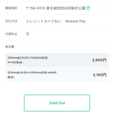
開催場所
〒154-0013
東京都世田谷区駒沢公園
支払方法
クレジットカード払い、Amazon Pay
代理申込
可
参加費
[30km走] 6.30-7.00/km目安
2,500円
※7:30集合
:
[21km走] 6.30-7.00/km目安 ※8:40
2,100円
集合
:
Sold Out