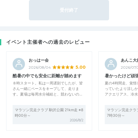
受付終了
イベント主催者への過去のレビュー
おっはー会
あんこ大
5.00
2026/08/04
2026/07/
酷暑の中でも安全に距離が踏めます
暑かったけど頑張
８時スタート。私は一周遅刻でしたが、皆
夏の4時間走、覚悟
さん一緒にペースをキープして、走りま
っていたより涼しか
す。夏場は毎周水分補給と、競わないの…
アクエリアス、冷水
マラソン完走クラブ 駒沢公園 21km走 ※8
マラソン完走クラブ
時00分～
7時30分～
2026/8/2