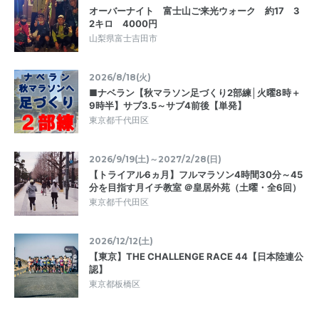
オーバーナイト 富士山ご来光ウォーク 約17 3
2キロ 4000円
山梨県富士吉田市
2026/8/18(火)
■ナベラン【秋マラソン足づくり2部練│火曜8時＋
9時半】サブ3.5～サブ4前後【単発】
東京都千代田区
2026/9/19(土)～2027/2/28(日)
【トライアル6ヵ月】フルマラソン4時間30分～45
分を目指す月イチ教室 ＠皇居外苑（土曜・全6回）
東京都千代田区
2026/12/12(土)
【東京】THE CHALLENGE RACE 44【日本陸連公
認】
東京都板橋区