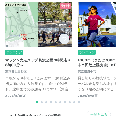
受付中
ランニング
ランニング
マラソン完走クラブ 駒沢公園 3時間走 ※
1000m（または700
8時00分～
中市民陸上競技場）※1
東京都世田谷区
東京都府中市
早朝から3時間走りこみます！(休憩込み)
貸し切りの競技場で、
初参加の方も大歓迎です。途中で休憩
ーバル走を楽しみます
も、途中までの参加もOKです！【集合…
くなり始めた頃にスピ
2026/8/11(火)
2026/8/9(日)
一覧を見る
この主催者の他のメンバー募集