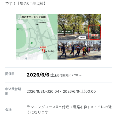
です！【集合0m地点横】
開催日
2026/6/6
受付開始 07:20 ～
(土)
申込受付期
2026/6/3(水)20:04～2026/6/6(土)00:00
間
ランニングコース0ｍ付近（道路右側）※トイレの近
会場
くになります