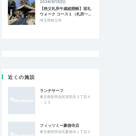
2026/9/13(日)
【秩父札所午歳総開帳】巡礼
ウォーク コース１（札所一…
埼玉県秩父市
近くの施設
ランチサーフ
東京都世田谷区世田谷３丁目４
－２３
フィッツミー豪徳寺店
東京都世田谷区豪徳寺１丁目２