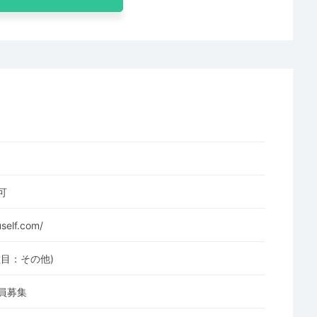
可
uself.com/
種目：その他)
員募集