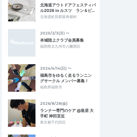
北海道アウトドアフェスティバ
ル2026 in ルスツ ラン＆ビ…
北海道虻田郡留寿都村
2020/2/3(月) 〜
本城陸上クラブ会員募集
福岡県北九州市八幡西区
2024/4/14(日) 〜
福島市をゆるく走るランニン
グサークル メンバー募集！
福島県福島市
2026/8/28(金)
ランナー専門のケア @皇居 大
手町 神田至近
東京都千代田区