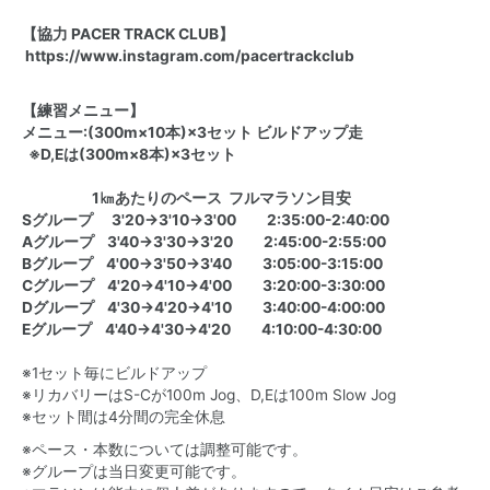
【協力 PACER TRACK CLUB】
https://www.instagram.com/pacertrackclub
【練習メニュー】
メニュー:(300m×10本)×3セット ビルドアップ走
※D,Eは(300m×8本)×3セット
1㎞あたりのペース フルマラソン目安
Sグループ 3'20→3'10→3'00 2:35:00-2:40:00
Aグループ 3'40→3'30→3'20 2:45:00-2:55:00
Bグループ 4'00→3'50→3'40 3:05:00-3:15:00
Cグループ 4'20→4'10→4'00 3:20:00-3:30:00
Dグループ 4'30→4'20→4'10 3:40:00-4:00:00
Eグループ 4'40→4'30→4'20 4:10:00-4:30:00
※1セット毎にビルドアップ
※リカバリーはS-Cが100m Jog、D,Eは100m Slow Jog
※セット間は4分間の完全休息
※ペース・本数については調整可能です。
※グループは当日変更可能です。