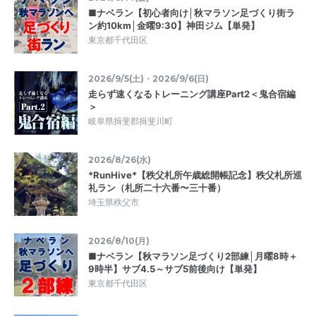
■ナベラン【初心者向け│秋マラソン足づくり街ラ
ン約10km│金曜9:30】神田ジム【単発】
東京都千代田区
2026/9/5(土)・2026/9/6(日)
走らず速くなるトレーニング講座Part2＜鬼合宿編
＞
岐阜県揖斐郡揖斐川町
2026/8/26(水)
*RunHive*【秩父札所午歳総開帳記念】秩父札所巡
礼ラン（札所二十六番〜三十番）
埼玉県秩父市
2026/8/10(月)
■ナベラン【秋マラソン足づくり2部練│月曜8時＋
9時半】サブ4.5～サブ5前後向け【単発】
東京都千代田区