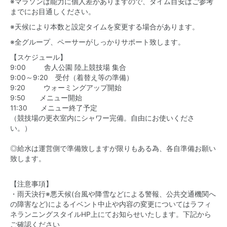
※マラソンは能力に個人差がありますので、タイム目安はご参考
までにお目通しください。
※天候により本数と設定タイムを変更する場合があります。
※全グループ、ペーサーがしっかりサポート致します。
【スケジュール】
9:00 舎人公園 陸上競技場 集合
9:00～9:20 受付（着替え等の準備）
9:20 ウォーミングアップ開始
9:50 メニュー開始
11:30 メニュー終了予定
（競技場の更衣室内にシャワー完備。自由にお使いくださ
い。）
◎給水は運営側で準備致しますが限りもある為、各自準備お願い
致します。
【注意事項】
・雨天決行※悪天候(台風や降雪などによる警報、公共交通機関へ
の障害など)によるイベント中止や内容の変更についてはラフィ
ネランニングスタイルHP上にてお知らせいたします。下記から
ご確認ください