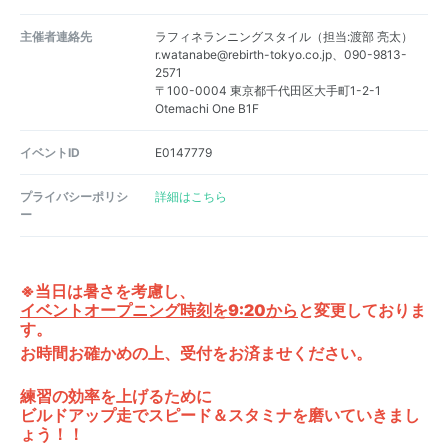
主催者連絡先
ラフィネランニングスタイル（担当:渡部 亮太）
r.watanabe@rebirth-tokyo.co.jp、090-9813-
2571
〒100-0004 東京都千代田区大手町1-2-1
Otemachi One B1F
イベントID
E0147779
プライバシーポリシ
詳細はこちら
ー
※当日は暑さを考慮し、
イベントオープニング時刻を9:20から
と変更しておりま
す。
お時間お確かめの上、受付をお済ませください。
練習の効率を上げるために
ビルドアップ走でスピード＆スタミナを磨いていきまし
ょう！！