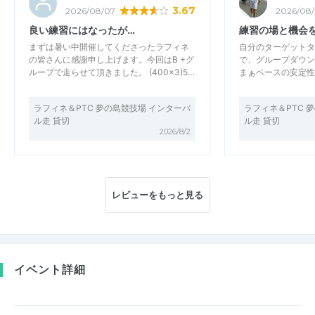
3.67
2026/08/07
2026/08
良い練習にはなったが…
練習の場と機会
まずは暑い中開催してくださったラフィネ
自分のターゲット
の皆さんに感謝申し上げます。今回はB +グ
で、グループダウン
ループで走らせて頂きました。 (400×3)5…
まぁペースの安定性
ラフィネ＆PTC 夢の島競技場 インターバ
ラフィネ＆PTC 
ル走 貸切
ル走 貸切
2026/8/2
レビューをもっと見る
イベント詳細