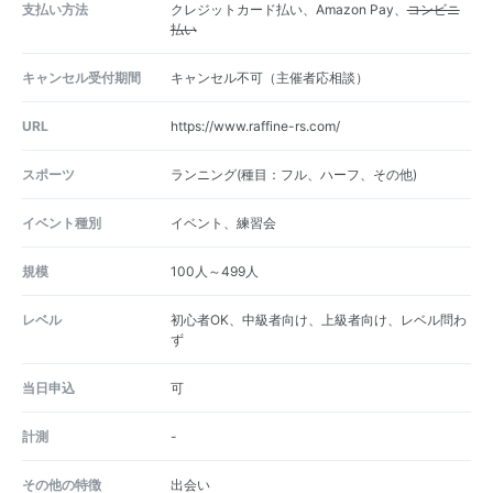
支払い方法
クレジットカード払い、Amazon Pay、
コンビニ
払い
キャンセル受付期間
キャンセル不可（主催者応相談）
URL
https://www.raffine-rs.com/
スポーツ
ランニング(種目：フル、ハーフ、その他)
イベント種別
イベント、練習会
規模
100人～499人
レベル
初心者OK、中級者向け、上級者向け、レベル問わ
ず
当日申込
可
計測
-
その他の特徴
出会い