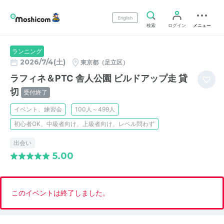
English
検索
ログイン
メニュー
ランニング
2026/7/4(土)
東京都（足立区）
ラフィネ＆PTC 舎人公園 ビルドアップ走 貸
切
受付終了
イベント、練習会
100人～499人
初心者OK、中級者向け、上級者向け、レベル問わず
出会い
5.00
このイベントは終了しました。