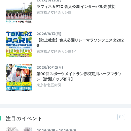
2026/9/21(月)
ラフィネ＆PTC 舎人公園 インターバル走 貸切
東京都足立区舎人公園
2026/9/13(日)
【陸上教室】舎人公園リレーマラソンフェスタ202
6
東京都足立区舎人公園1-1
2026/10/12(月)
第90回スポーツメイトラン赤羽荒川ハーフマラソ
ン【計測チップ有り】
東京都北区赤羽
PR
注目のイベント
2026/6/15～2026/8/8