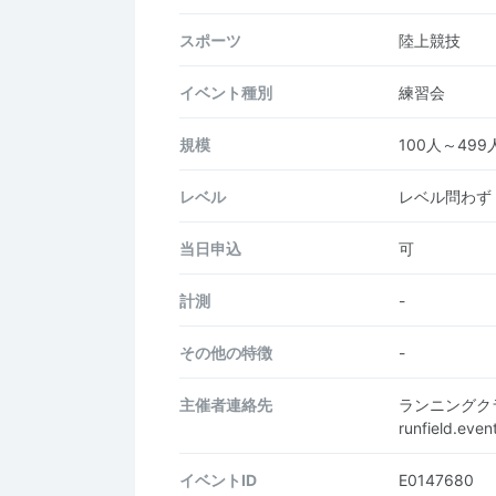
スポーツ
陸上競技
イベント種別
練習会
規模
100人～499
レベル
レベル問わず
当日申込
可
計測
-
その他の特徴
-
主催者連絡先
ランニングクラブ
runfield.ev
イベントID
E0147680