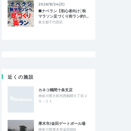
26
鹿角花輪トレイル2026
2026/8/24(月)
2026/6/28
2026/6/28
■ナベラン【初心者向け│秋
マラソン足づくり街ラン約1…
東京都千代田区
近くの施設
カネコ鶴間十条支店
神奈川県大和市西鶴間６丁目２
５－１１
厚木市/金田ゲートボール場
神奈川県厚木市金田860