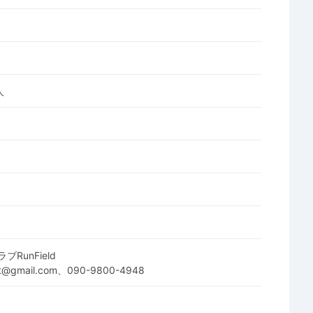
人
RunField
ent@gmail.com、090-9800-4948