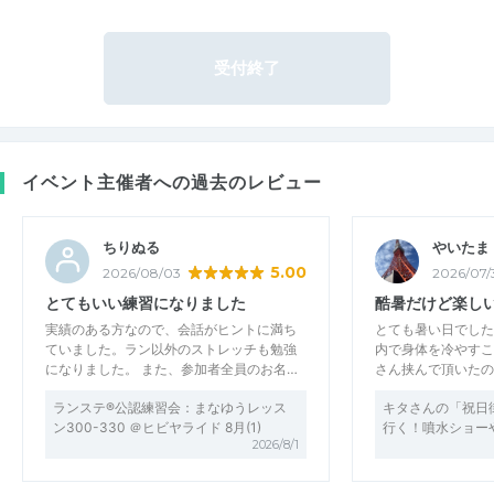
受付終了
イベント主催者への過去のレビュー
ちりぬる
やいたま
5.00
2026/08/03
2026/07/
とてもいい練習になりました
酷暑だけど楽し
実績のある方なので、会話がヒントに満ち
とても暑い日でした
ていました。ラン以外のストレッチも勉強
内で身体を冷やすこ
になりました。 また、参加者全員のお名…
さん挟んで頂いたの
ランステ®公認練習会：まなゆうレッス
キタさんの「祝日
ン300-330 ＠ヒビヤライド 8月(1)
行く！噴水ショー
2026/8/1