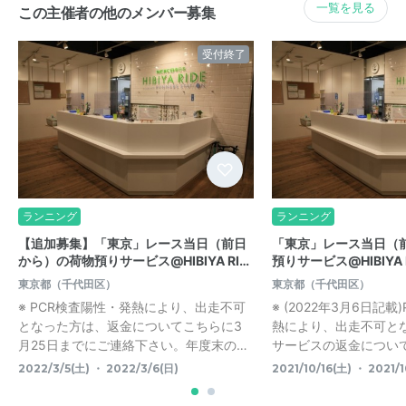
一覧を見る
この主催者の他のメンバー募集
受付終了
ランニング
ランニング
【追加募集】「東京」レース当日（前日
「東京」レース当日（
から）の荷物預りサービス@HIBIYA RI…
預りサービス@HIBIYA 
東京都（千代田区）
東京都（千代田区）
※ PCR検査陽性・発熱により、出走不可
※ (2022年3月6日記
となった方は、返金についてこちらに3
熱により、出走不可と
月25日までにご連絡下さい。年度末の…
サービスの返金については
2022/3/5(土) ・ 2022/3/6(日)
2021/10/16(土) ・ 2021/1