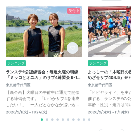
受付中
ランニング
ランニング
ランステ®公認練習会：毎週火曜の朝練
よっしーの「木曜日の
「ミッコとオユカ」のサブ4練習会 9-1…
めざせサブ4&4.5」＠ヒ
東京都千代田区
東京都千代田区
【新企画】火曜日の午前中に通期で開催
「ヒビヤライド」を主
する練習会です。 「いつかサブ4を達成
催する、ランステ®の
したい！」「一人だとなかなか追い込…
年齢・性別・走力は問
2026/9/1(火)～11/24(火)
2026/9/3(木)～11/19(木)