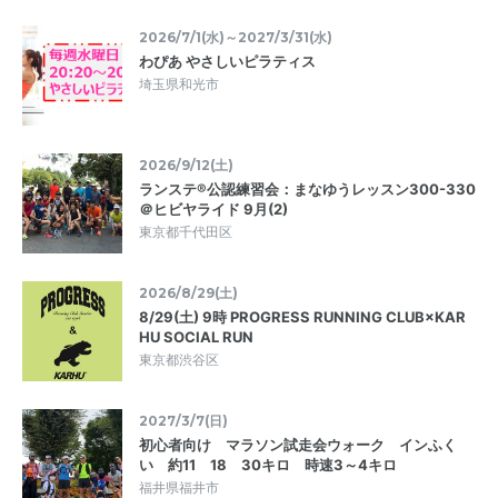
2026/7/1(水)～2027/3/31(水)
わぴあ やさしいピラティス
埼玉県和光市
2026/9/12(土)
ランステ®公認練習会：まなゆうレッスン300-330
＠ヒビヤライド 9月(2)
東京都千代田区
2026/8/29(土)
8/29(土) 9時 PROGRESS RUNNING CLUB×KAR
HU SOCIAL RUN
東京都渋谷区
2027/3/7(日)
初心者向け マラソン試走会ウォーク インふく
い 約11 18 30キロ 時速3～4キロ
福井県福井市