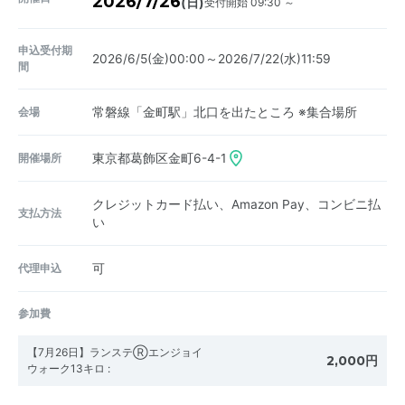
2026/7/26
受付開始 09:30 ～
(日)
申込受付期
2026/6/5(金)00:00～2026/7/22(水)11:59
間
会場
常磐線「金町駅」北口を出たところ ※集合場所
開催場所
東京都葛飾区金町6-4-1
クレジットカード払い、Amazon Pay、コンビニ払
支払方法
い
代理申込
可
参加費
【7月26日】ランステⓇエンジョイ
2,000円
ウォーク13キロ
: