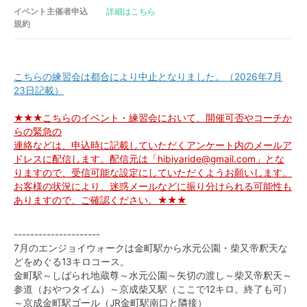
イベント主催者申込
詳細はこちら
規約
こちらの練習会は都合により中止となりました。（2026年7月
23日記載）
★★★こちらのイベント・練習会において、開催可否やコーチか
らの緊急の
連絡などは、申込時に記載していただくアンケート内のメールア
ドレスに配信します。配信元は「hibiyaride@gmail.com」とな
りますので、受信可能な設定にしていただくようお願いします。
お客様の状況により、迷惑メールなどに振り分けられる可能性も
ありますので、ご確認ください。★★★
---------------------
7月のエンジョイウォークは金町駅から水元公園・柴又帝釈天な
どをめぐる13キロコース。
金町駅～しばられ地蔵尊～水元公園～矢切の渡し～柴又帝釈天～
参道（おやつタイム）～京成柴又駅（ここで12キロ。終了も可）
～京成金町駅ゴール（JR金町駅南口と隣接）