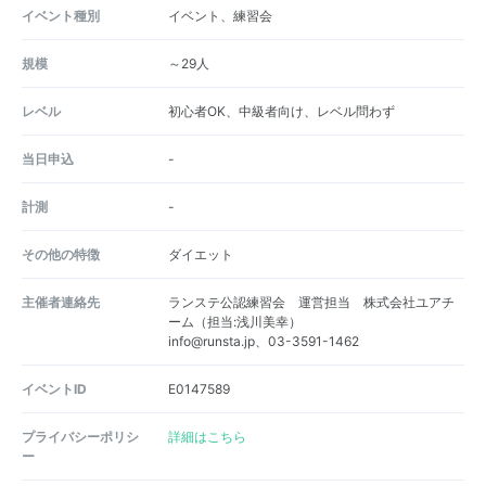
イベント種別
イベント、練習会
規模
～29人
レベル
初心者OK、中級者向け、レベル問わず
当日申込
-
計測
-
その他の特徴
ダイエット
主催者連絡先
ランステ公認練習会 運営担当 株式会社ユアチ
ーム（担当:浅川美幸）
info@runsta.jp、03-3591-1462
イベントID
E0147589
プライバシーポリシ
詳細はこちら
ー