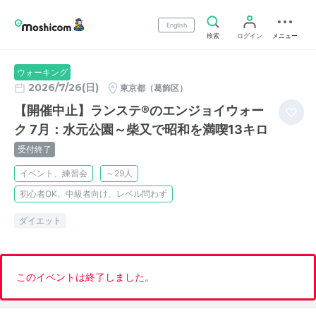
English
検索
ログイン
メニュー
ウォーキング
2026/7/26(日)
東京都（葛飾区）
【開催中止】ランステ®のエンジョイウォー
ク 7月：水元公園～柴又で昭和を満喫13キロ
受付終了
イベント、練習会
～29人
初心者OK、中級者向け、レベル問わず
ダイエット
このイベントは終了しました。