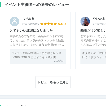
イベント主催者への過去のレビュー
ちりぬる
やいたま
5.00
2026/08/03
2026/07/
とてもいい練習になりました
酷暑だけど楽し
実績のある方なので、会話がヒントに満ち
とても暑い日でした
ていました。ラン以外のストレッチも勉強
内で身体を冷やすこ
になりました。 また、参加者全員のお名…
さん挟んで頂いたの
ランステ®公認練習会：まなゆうレッス
キタさんの「祝日
ン300-330 ＠ヒビヤライド 8月(1)
行く！噴水ショー
2026/8/1
レビューをもっと見る