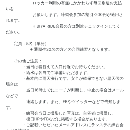
ロッカー利用の有無にかかわらず毎回別途お支払
いを
お願いします。練習会参加の割引-200円が適用さ
れます。
HIBIYA RIDE会員の方は別途チェックインしてく
ださい。
定員：5名（単発）
※ 通期生30名の方との合同練習となります。
その他ご注意：
・当日は着替えて入口付近でお待ちください。
・給水は各自でご準備いただきます。
・基本的に雨天決行です。安全が確保できない悪天候の
場合は
当日16時までにコーチが判断し、中止の場合はメール
などで
連絡します。また、FBやツイッターなどで告知しま
す。
・練習会当日に撮影した写真は、主催者に帰属し、
後日HPやFBなどに掲載する場合があります。
・ご記載いただいたメールアドレスにランステの練習会