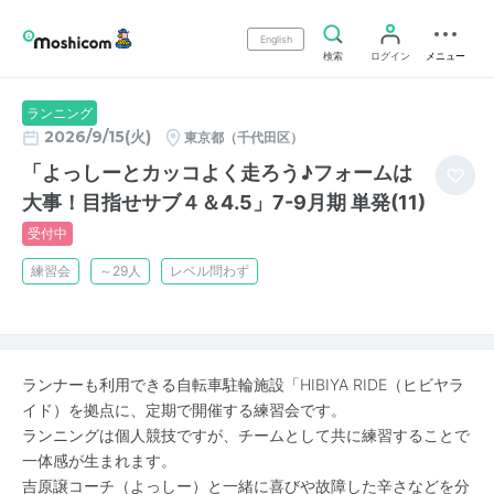
English
検索
ログイン
メニュー
ランニング
2026/9/15(火)
東京都（千代田区）
「よっしーとカッコよく走ろう♪フォームは
大事！目指せサブ４＆4.5」7-9月期 単発(11)
受付中
練習会
～29人
レベル問わず
ランナーも利用できる自転車駐輪施設「HIBIYA RIDE（ヒビヤラ
イド）を拠点に、定期で開催する練習会です。
ランニングは個人競技ですが、チームとして共に練習することで
一体感が生まれます。
吉原譲コーチ（よっしー）と一緒に喜びや故障した辛さなどを分