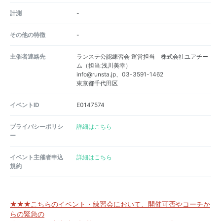
計測
-
その他の特徴
-
主催者連絡先
ランステ公認練習会 運営担当 株式会社ユアチー
ム（担当:浅川美幸）
info@runsta.jp、03-3591-1462
東京都千代田区
イベントID
E0147574
プライバシーポリシ
詳細はこちら
ー
イベント主催者申込
詳細はこちら
規約
★★★こちらのイベント・練習会において、開催可否やコーチか
らの緊急の