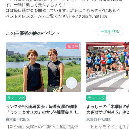
す。一緒に楽しく走りましょう！
ほぼ毎日練習会を開催しています。詳細はこちらのHPにあるイ
ベントカレンダーからご覧ください ⇒
https://runsta.jp/
一覧を見る
この主催者の他のイベント
受付中
ランニング
ランニング
ランステ®公認練習会：毎週火曜の朝練
よっしーの「木曜日の
「ミッコとオユカ」のサブ4練習会 9-1…
めざせサブ4&4.5」＠ヒ
東京都千代田区
東京都千代田区
【新企画】火曜日の午前中に通期で開催
「ヒビヤライド」を主