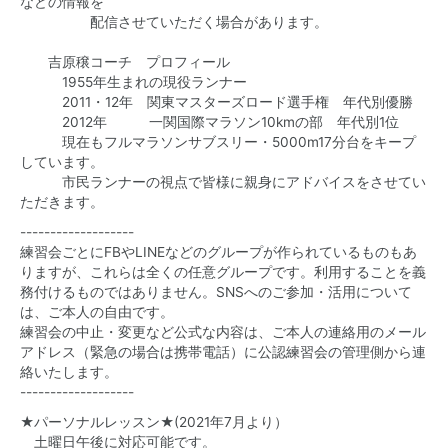
などの情報を
配信させていただく場合があります。
吉原穣コーチ プロフィール
1955年生まれの現役ランナー
2011・12年 関東マスターズロード選手権 年代別優勝
2012年 一関国際マラソン10kmの部 年代別1位
現在もフルマラソンサブスリー・5000m17分台をキープ
しています。
市民ランナーの視点で皆様に親身にアドバイスをさせてい
ただきます。
-------------------
練習会ごとにFBやLINEなどのグループが作られているものもあ
りますが、これらは全くの任意グループです。利用することを義
務付けるものではありません。SNSへのご参加・活用について
は、ご本人の自由です。
練習会の中止・変更など公式な内容は、ご本人の連絡用のメール
アドレス（緊急の場合は携帯電話）に公認練習会の管理側から連
絡いたします。
-------------------
★パーソナルレッスン★(2021年7月より）
土曜日午後に対応可能です。