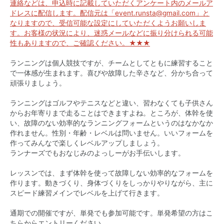
連絡などは、申込時に記載していただくアンケート内のメールア
ドレスに配信します。配信元は「event.runsta@gmail.com」と
なりますので、受信可能な設定にしていただくようお願いしま
す。お客様の状況により、迷惑メールなどに振り分けられる可能
性もありますので、ご確認ください。★★★
ランニングは個人競技ですが、チームとしてともに練習すること
で一体感が生まれます。喜びや故障した辛さなど、分かち合って
頑張りましょう。
ランニングはゴルフやテニスなどと違い、習わなくても子供さん
からお年寄りまで走ることはできますよね。ところが、体幹を使
い、故障のない効率的なランニングフォームというのはなかなか
作れません。性別・年齢・レベルは問いません。いいフォームを
作ってみんなで楽しくレベルアップしましょう。
ランナーズでもおなじみのよっしーがお手伝いします。
レッスンでは、まず体幹を使って故障しない効率的なフォームを
作ります。動きづくり、身体づくりをしっかりやりながら、主に
スピード練習メインでレベルを上げて行きます。
通期での開催ですが、単発でも参加可能です。単発希望の方はこ
ちらからエントリーください。