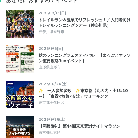
あなたにおすすめのイベント
2026/12/13(日)
トレイルラン＆温泉でリフレッシュ！／入門者向け
トレイルランニングツアー（神奈川県）
神奈川県秦野市
2026/9/6(日)
秋のランニングフェスティバル 【まるごとマラソ
ン重要攻略Runイベント】
山形県山形市
2026/10/24(土)
✨ 一人参加多数 ✨東京都【丸の内・土18:30
～】「夜景×散策×交流」ウォーキング
東京都千代田区
2026/9/26(土)
【満員御礼】第44回東京豊洲ナイトマラソン
東京都江東区