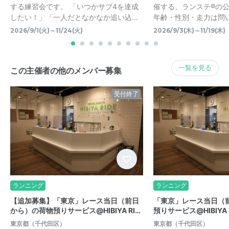
する練習会です。 「いつかサブ4を達成
催する、ランステ®の
したい！」「一人だとなかなか追い込…
年齢・性別・走力は問
2026/9/1(火)～11/24(火)
2026/9/3(木)～11/19(木)
一覧を見る
この主催者の他のメンバー募集
受付終了
ランニング
ランニング
【追加募集】「東京」レース当日（前日
「東京」レース当日（
から）の荷物預りサービス@HIBIYA RI…
預りサービス@HIBIYA 
東京都（千代田区）
東京都（千代田区）