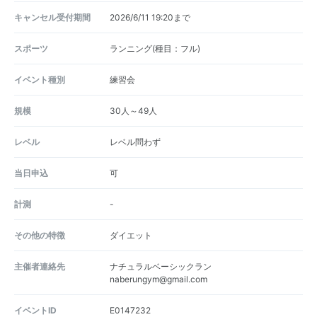
キャンセル受付期間
2026/6/11 19:20まで
スポーツ
ランニング(種目：フル)
イベント種別
練習会
規模
30人～49人
レベル
レベル問わず
当日申込
可
計測
-
その他の特徴
ダイエット
主催者連絡先
ナチュラルベーシックラン
naberungym@gmail.com
イベントID
E0147232