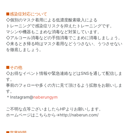
■感染症対応について
◇個別のマスク着用による低濃度酸素吸入による
トレーニングで感染症リスクを抑えたトレーニングです。
マシンや機器もこまめな消毒など対策しています。
◇アルコール消毒などの手指消毒でこまめに消毒しましょう。
◇来るとき帰る時はマスク着用などうつさない、うつさせない
を徹底しましょう。
■その他
◇お得なイベント情報や緊急連絡などはSNSを通して配信しま
す。
事前のフォローや多くの方に見て頂けるよう拡散をお願いしま
す。
＊Instagram@
naberungym
ご不明な点等ございましたらHPよりお願いします。
ホームページはこちらから
→
http://naberun.com/
■営業時間