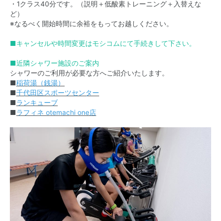
・1クラス40分です。（説明＋低酸素トレーニング＋入替えな
ど）
※なるべく開始時間に余裕をもってお越しください。
■キャンセルや時間変更はモシコムにて手続きして下さい。
■近隣シャワー施設のご案内
シャワーのご利用が必要な方へご紹介いたします。
■
稲荷湯（銭湯）
■
千代田区スポーツセンター
■
ランキューブ
■
ラフィネ otemachi one店