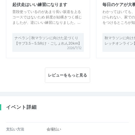
起伏走はいい練習になります
毎日のケアが大
普段使っているのがあまり長い坂道を上る
わかってはいても、
コースではないため 斜度が結構きつく感じ
けられない、家での
ましたが、逆にいい練習になりました。…
をつけるところが知
ナベラン│秋マラソンに向けた足づくり
秋マラソンに向け
【サブ3.5～5.5向け・ごしょれん20km】
レッチオンライン
2026/7/12
レビューをもっと見る
イベント詳細
支払い方法
会場払い