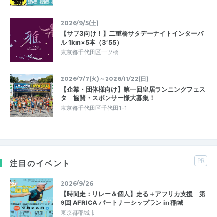
2026/9/5(土)
【サブ3向け！】二重橋サタデーナイトインターバ
ル 1km×5本（3”55）
東京都千代田区一ツ橋
2026/7/7(火)～2026/11/22(日)
⁠【企業・団体様向け】第一回皇居ランニングフェス
タ 協賛・スポンサー様大募集！⁠
東京都千代田区千代田1-1
PR
注目のイベント
2026/9/26
【時間走：リレー＆個人】走る＋アフリカ支援 第
9回 AFRICA パートナーシップラン in 稲城
東京都稲城市