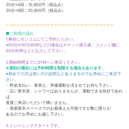
30分×4回：10,800円（税込み）
30分×8回：20,800円（税込み）
=:=:=:=:=:=:=:=:=:=:=:=:=:=:=:=:=:=:=:=:=:=:=:=:=:=:=:=:=
■ご利用の流れ
1.事前にモシコムにてご予約ください。
※60分や90分利用などの場合はチケット購入後、コメント欄に
60分利用などと記入して下さい。
2.開始時間までにGYMへご来店ください。
※遅刻の場合には予約時間を制限する場合もあります。
※初めての方は使い方の説明などありますのでお早めにご来店下
さい。
・料金支払い、着替え、準備運動を済ませてお待ち下さい。
・広い更衣室、シャワーはありませんが、運動できる恰好であれ
ば
直接ご来店いただいて構いません。
・簡易更衣スペースでのお着換えも可能ですが数に限りが
あるのでお早めにお越し下さい。
3.トレーニングスタートです。