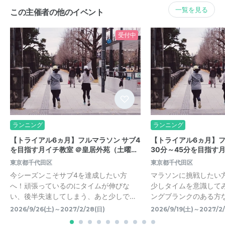
一覧を見る
この主催者の他のイベント
受付中
ランニング
ランニング
【トライアル6ヵ月】フルマラソン サブ4
【トライアル6ヵ月】
を目指す月イチ教室 ＠皇居外苑（土曜…
30分～45分を目指す
東京都千代田区
東京都千代田区
今シーズンこそサブ4を達成したい方
マラソンに挑戦したい
へ！頑張っているのにタイムが伸びな
少しタイムを意識して
い、後半失速してしまう、あと少しで…
ングブランクのある方な
2026/9/26(土)～2027/2/28(日)
2026/9/19(土)～2027/2