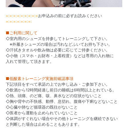
=:=:=:=:=:=:=:=:=
お申込みの前に必ずお読みください
=:=:=:=:=:=:=:
■ご利用に関して
◇室内用のシューズを持参してトレーニングして下さい。
※外履きシューズの場合は汚れなどふいてお持ち下さい。
◇汗拭きタオルや飲み物は必要に応じてご持参ください。
◇小物（スマホ・お財布・上着程度）などは専用の入れ物に
入れて管理して頂きます。
■低酸素トレーニング実施前確認事項
下記項目をすべて承諾の上でお申し込み・ご参加下さい。
◇飲酒から12時間経過し前日の睡眠は6時間以上とれている。
◇熱、頭痛、のど痛、咳、鼻水などの症状がないこと
◇胸や背中の不快感、動悸、息切れ、腹痛や下痢などないこと
◇心臓や肺など循環器の既往がないこと
◇医者から運動を止められていないこと
◇体調がすぐれない場合やその他トレーニングを継続できない
と判断した場合は止めることもあります。