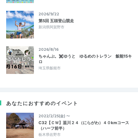
2026/9/22
第5回 五頭登山競走
新潟県阿賀野市
2026/8/16
ちゃんぷ。✖ゆうと ゆるめのトレラン 飯能15キ
ロ
埼玉県飯能市
あなたにおすすめのイベント
2022/2/25(金) 〜
C32【ＣＷ】韮川２４（にらがわ）４０kmコース
（ハーフ前半）
栃木県佐野市