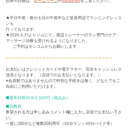
効果や詳細は、
ホームページ
や
Instagram
をご覧ください。
★平日午前・夜や土日の午前中など皇居周辺でランニングレッス
ンも
行っております。
★2025.3.31よりジムにて、渡辺トレーナーのラン専門のケア・
マッサージ治療も受けれるようになりました。
ご予約は
モシコムからお願いします
=:=:=:=:=:=:=:=:=:=:=:=:=:=:=:=:=:=:=:=:=:=:=:=:=:=:=:=:=
お支払いはクレジットカードや電子マネー、完全キャッシュレス
決済となります。（店頭でのお支払いとなります。）
※会員制ではありませんので特別な手続きは無く、どなたでもご
自由にご利用いただけます。
■通常利用30分3,300円（税込み）
■回数券
希望される方は申し込みコメント欄に入力し店頭でお支払い下さ
い。
一度に2回分など複数回利用可（30分ラン＋30分バイク等）