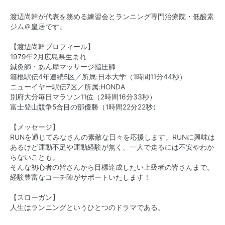
渡辺尚幹が代表を務める練習会とランニング専門治療院・低酸素
ジム＠皇居です。
【渡辺尚幹プロフィール】
1979年2月広島県生まれ
鍼灸師・あん摩マッサージ指圧師
箱根駅伝4年連続5区／所属:日本大学（1時間11分44秒）
ニューイヤー駅伝7区／所属:HONDA
別府大分毎日マラソン11位（2時間16分33秒）
富士登山競争5合目の部優勝（1時間22分22秒）
【メッセージ】
RUNを通じてみなさんの素敵な日々を応援します。RUNに興味は
あるけど運動不足や運動経験が無く、一人で走るには不安やわか
らないことも。
そんな初心者の皆さんから目標達成したい上級者の皆さんまで。
経験豊富なコーチ陣がサポートいたします！
【スローガン】
人生はランニングというひとつのドラマである。