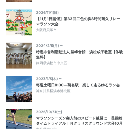
2026/11/1(日)
【11月1日開催】第33回二色の浜8時間耐久リレー
マラソン大会
大阪府貝塚市
2024/2/5(月) 〜
特定非営利活動法人 呈峰會館 浜松成子教室【体験
無料】
静岡県浜松市中央区
2023/1/5(木) 〜
毎週土曜日8:00～菊名駅 楽しく走るゆるラン会
神奈川県横浜市港北区
2026/10/31(土)
マラソンシーズン突入前のスピード練習に 長距離
タイムトライアルＩＮクラサスグラウンド大分10月